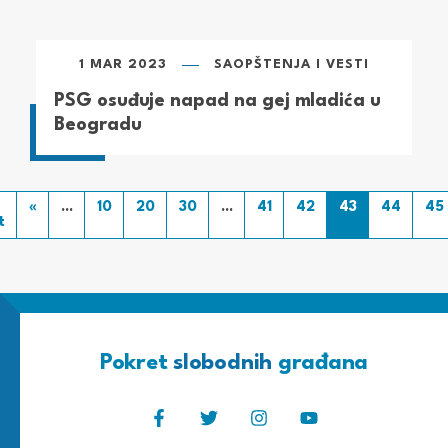
1 MAR 2023
SAOPŠTENJA I VESTI
PSG osuđuje napad na gej mladića u
Beogradu
«
...
10
20
30
...
41
42
43
44
45
t
Pokret
slobodnih
građana