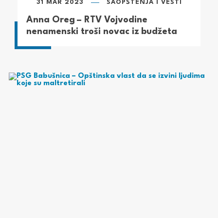
31 MAR 2023
SAOPŠTENJA I VESTI
Anna Oreg – RTV Vojvodine
nenamenski troši novac iz budžeta