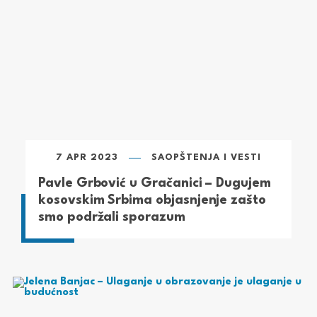
7 APR 2023
SAOPŠTENJA I VESTI
Pavle Grbović u Gračanici – Dugujem
kosovskim Srbima objasnjenje zašto
smo podržali sporazum