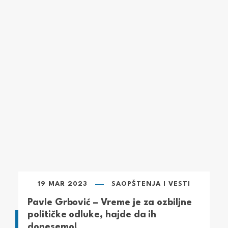
19 MAR 2023
SAOPŠTENJA I VESTI
Pavle Grbović – Vreme je za ozbiljne
političke odluke, hajde da ih
donesemo!