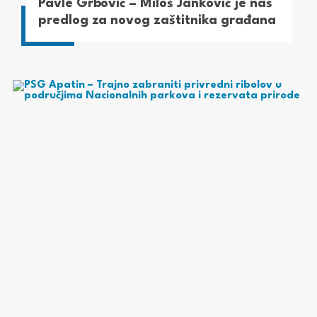
Pavle Grbović – Miloš Janković je naš
predlog za novog zaštitnika građana