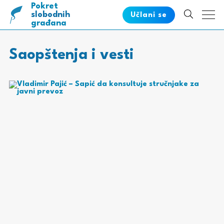
Pokret
pametnih
slobodnih
Učlani se
građana
Saopštenja i vesti