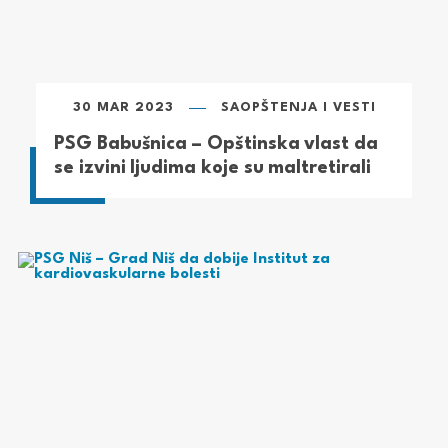
30 MAR 2023
SAOPŠTENJA I VESTI
PSG Babušnica – Opštinska vlast da
se izvini ljudima koje su maltretirali