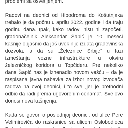
problemi sa osvetljenjem.
Radovi na deonici od Hipodroma do Košutnjaka
trebalo je da počnu u aprilu 2022. godine i da traju
godinu dana. Ipak, kako radovi nisu ni započeti,
gradonačelnik Aleksandar Šapić je 10 meseci
kasnije objasnio da još uvek nije izdata građevinska
dozvola, a da su „Železnice Srbije“ u fazi
izmeštanja vozne infrastrukture u okviru
železničkog koridora u Topčideru. Pre nekoliko
dana Šapić nas je iznenadio novom vešću – da je
raspisana javna nabavka za izbor novog izvođača
radova na ovoj deonici, i to sve „jer je prethodni
odbio da radi prema ugovorenim cenama“. Sve ovo
donosi nova kašnjenja.
Kada se govori o poslednjoj deonici, od ulice Pere
Velimirovića do raskrsnice sa ulicom Oslobodioca