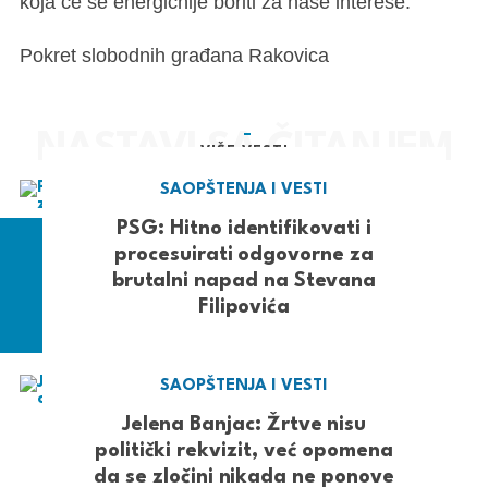
koja će se energičnije boriti za naše interese.
Pokret slobodnih građana Rakovica
VIŠE VESTI
SAOPŠTENJA I VESTI
PSG: Hitno identifikovati i
procesuirati odgovorne za
brutalni napad na Stevana
Filipovića
SAOPŠTENJA I VESTI
Jelena Banjac: Žrtve nisu
politički rekvizit, već opomena
da se zločini nikada ne ponove