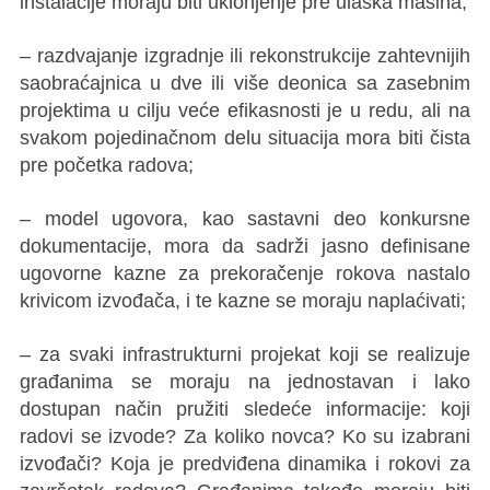
instalacije moraju biti uklonjenje pre ulaska mašina;
– razdvajanje izgradnje ili rekonstrukcije zahtevnijih
saobraćajnica u dve ili više deonica sa zasebnim
projektima u cilju veće efikasnosti je u redu, ali na
svakom pojedinačnom delu situacija mora biti čista
pre početka radova;
– model ugovora, kao sastavni deo konkursne
dokumentacije, mora da sadrži jasno definisane
ugovorne kazne za prekoračenje rokova nastalo
krivicom izvođača, i te kazne se moraju naplaćivati;
– za svaki infrastrukturni projekat koji se realizuje
građanima se moraju na jednostavan i lako
dostupan način pružiti sledeće informacije: koji
radovi se izvode? Za koliko novca? Ko su izabrani
izvođači? Koja je predviđena dinamika i rokovi za