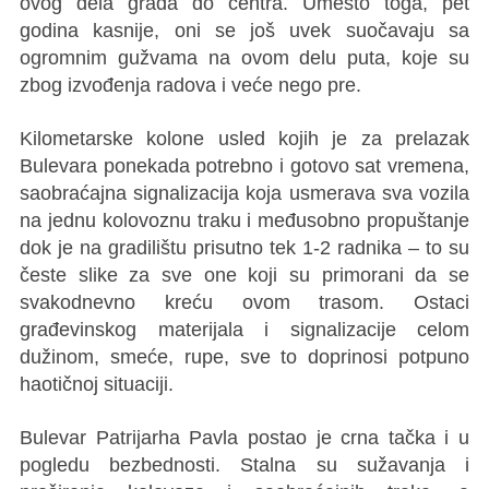
ovog dela grada do centra. Umesto toga, pet
godina kasnije, oni se još uvek suočavaju sa
ogromnim gužvama na ovom delu puta, koje su
zbog izvođenja radova i veće nego pre.
Kilometarske kolone usled kojih je za prelazak
Bulevara ponekada potrebno i gotovo sat vremena,
saobraćajna signalizacija koja usmerava sva vozila
na jednu kolovoznu traku i međusobno propuštanje
dok je na gradilištu prisutno tek 1-2 radnika – to su
česte slike za sve one koji su primorani da se
svakodnevno kreću ovom trasom. Ostaci
građevinskog materijala i signalizacije celom
dužinom, smeće, rupe, sve to doprinosi potpuno
haotičnoj situaciji.
Bulevar Patrijarha Pavla postao je crna tačka i u
pogledu bezbednosti. Stalna su sužavanja i