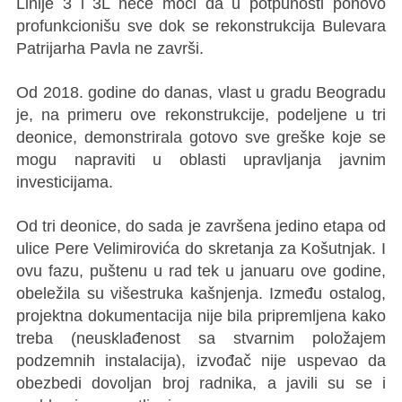
Linije 3 i 3L neće moći da u potpunosti ponovo
profunkcionišu sve dok se rekonstrukcija Bulevara
Patrijarha Pavla ne završi.
Od 2018. godine do danas, vlast u gradu Beogradu
je, na primeru ove rekonstrukcije, podeljene u tri
deonice, demonstrirala gotovo sve greške koje se
mogu napraviti u oblasti upravljanja javnim
investicijama.
Od tri deonice, do sada je završena jedino etapa od
ulice Pere Velimirovića do skretanja za Košutnjak. I
ovu fazu, puštenu u rad tek u januaru ove godine,
obeležila su višestruka kašnjenja. Između ostalog,
projektna dokumentacija nije bila pripremljena kako
treba (neusklađenost sa stvarnim položajem
podzemnih instalacija), izvođač nije uspevao da
obezbedi dovoljan broj radnika, a javili su se i