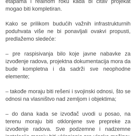
etapama i realnom roku kada bi čitav projekat
mogao biti kompletiran.
Kako se prilikom budućih važnih infrastrukturnih
poduhvata više ne bi ponavljali ovakvi propusti,
predlažemo sledeće:
– pre raspisivanja bilo koje javne nabavke za
izvođenje radova, projektna dokumentacija mora da
bude kompletna i da sadrži sve neophodne
elemente;
– takođe moraju biti rešeni i svojinski odnosi, što se
odnosi na vlasništvo nad zemljom i objektima;
– do dana kada se izvođač uvodi u posao, na
terenu moraju biti otklonjene sve prepreke za
izvođenje radova. Sve podzemne i nadzemne