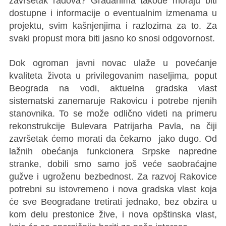
završetak radova? Građanima takođe moraju biti
dostupne i informacije o eventualnim izmenama u
projektu, svim kašnjenjima i razlozima za to. Za
svaki propust mora biti jasno ko snosi odgovornost.
Dok ogroman javni novac ulaže u povećanje
kvaliteta života u privilegovanim naseljima, poput
Beograda na vodi, aktuelna gradska vlast
sistematski zanemaruje Rakovicu i potrebe njenih
stanovnika. To se može odlično videti na primeru
rekonstrukcije Bulevara Patrijarha Pavla, na čiji
završetak ćemo morati da čekamo jako dugo. Od
lažnih obećanja funkcionera Srpske napredne
stranke, dobili smo samo još veće saobraćajne
gužve i ugroženu bezbednost. Za razvoj Rakovice
potrebni su istovremeno i nova gradska vlast koja
će sve Beograđane tretirati jednako, bez obzira u
kom delu prestonice žive, i nova opštinska vlast,