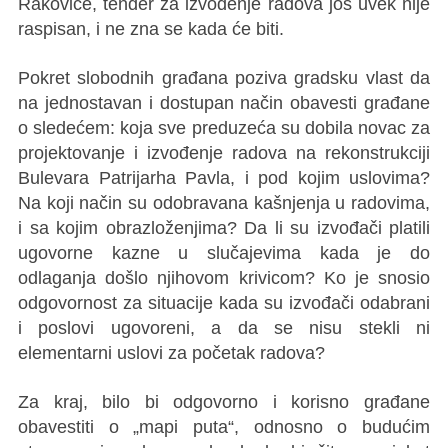
Rakovice, tender za izvođenje radova još uvek nije
raspisan, i ne zna se kada će biti.
Pokret slobodnih građana poziva gradsku vlast da
na jednostavan i dostupan način obavesti građane
o sledećem: koja sve preduzeća su dobila novac za
projektovanje i izvođenje radova na rekonstrukciji
Bulevara Patrijarha Pavla, i pod kojim uslovima?
Na koji način su odobravana kašnjenja u radovima,
i sa kojim obrazloženjima? Da li su izvođači platili
ugovorne kazne u slučajevima kada je do
odlaganja došlo njihovom krivicom? Ko je snosio
odgovornost za situacije kada su izvođači odabrani
i poslovi ugovoreni, a da se nisu stekli ni
elementarni uslovi za početak radova?
Za kraj, bilo bi odgovorno i korisno građane
obavestiti o „mapi puta“, odnosno o budućim