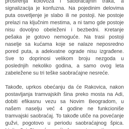
proširenja kolovoza i saobraćajnih traka, a
signalizacija je konfuzna. Na pojedinim delovima
puta osvetljenje je slabo ili ne postoji. Ne postoje
prelazi na ključnim mestima, a ni tamo gde postoje
nisu dovoljno obeleženi i bezbedni. Kretanje
pešaka je gotovo nemoguće. Na trasi postoji
naselje sa kućama koje se nalaze neposredno
pored puta, a adekvatne ograde nisu izgrađene.
Sve to doprinosi velikom broju nezgoda u
poslednjih nekoliko godina, a samo ovog leta
zabeležene su tri teške saobraćajne nesreće.
Takođe, uprkos obećanju da će Rakovica, nakon
postavljanja tramvajskih šina preko mosta na Adi,
dobiti efikasnu vezu sa Novim Beogradom, u
našem naselju već 4 godine ne funkcioniše
tramvajski saobraćaj. To takođe utiče na povećanje
gužvi, pogotovo u periodu saobraćajnog špica.