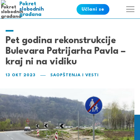
Pokret
pametnih
slobodnih
Učlani se
građana
Pet godina rekonstrukcije
Bulevara Patrijarha Pavla –
kraj ni na vidiku
13 OKT 2023
SAOPŠTENJA I VESTI