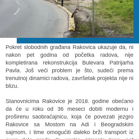
Pokret slobodnih građana Rakovica ukazuje da, ni
nakon pet godina od početka radova, nije
kompletirana rekonstrukcija Bulevara Patrijarha
Pavla. Još veći problem je što, sudeći prema
trenutnoj dinamici radova, završetak projekta nije ni
blizu.
Stanovnicima Rakovice je 2018. godine obećano
da će u roku od 36 meseci dobiti modernu i
proširenu saobraćajnicu, koja će povezati jezgro
Rakovice sa Mostom na Adi i Beogradskim
sajmom, i time omogućiti daleko brži transport iz