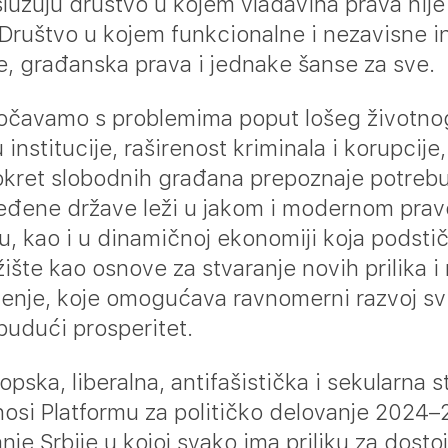
služuju društvo u kojem vladavina prava nije
ruštvo u kojem funkcionalne i nezavisne ins
e, građanska prava i jednake šanse za sve.
očavamo s problemima poput lošeg životno
institucije, raširenost kriminala i korupcije,
okret slobodnih građana prepoznaje potrebu
eđene države leži u jakom i modernom pr
, kao i u dinamičnoj ekonomiji koja podsti
žište kao osnove za stvaranje novih prilika i
enje, koje omogućava ravnomerni razvoj svi
budući prosperitet.
ska, liberalna, antifašistička i sekularna s
osi Platformu za političko delovanje 2024–
je Srbije u kojoj svako ima priliku za dosto