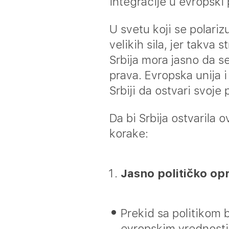
integracije u evropski 
U svetu koji se polariz
velikih sila, jer takva
Srbija mora jasno da s
prava. Evropska unija 
Srbiji da ostvari svoje
Da bi Srbija ostvarila 
korake:
Jasno političko op
Prekid sa politikom 
evropskim vrednosti