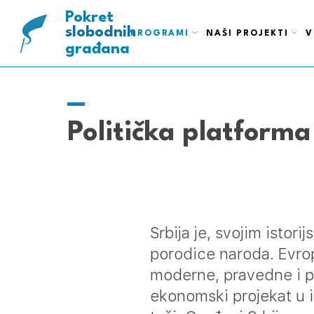
ispravnih
pametnih
Pokret
slobodnih
PROGRAMI
NAŠI PROJEKTI
V
građana
Politička platform
Srbija je, svojim isto
porodice naroda. Evrops
moderne, pravedne i pr
ekonomski projekat u is