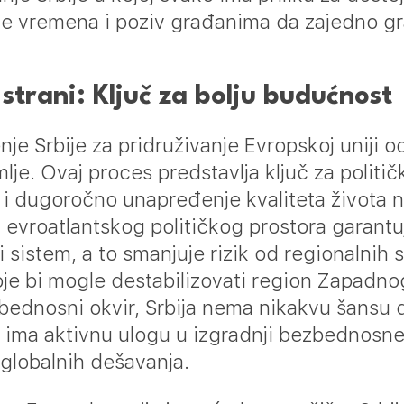
e vremena i poziv građanima da zajedno g
strani: Ključ za bolju budućnos
t
je Srbije za pridruživanje Evropskoj uniji o
e. Ovaj proces predstavlja ključ za političk
 i dugoročno unapređenje kvaliteta života 
a evroatlantskog političkog prostora garantu
 sistem, a to smanjuje rizik od regionalnih 
koje bi mogle destabilizovati region Zapadn
zbednosni okvir, Srbija nema nikakvu šansu 
da ima aktivnu ulogu u izgradnji bezbednosne
i globalnih dešavanja.