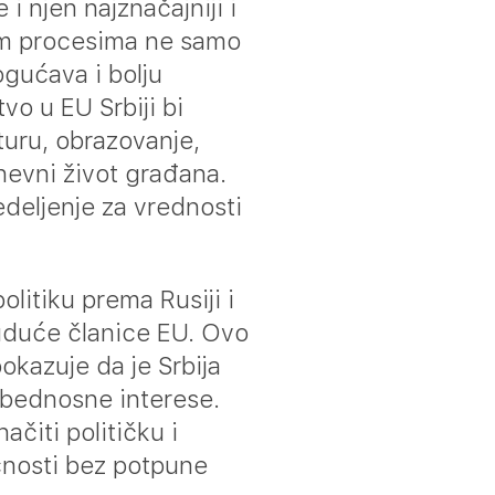
i njen najznačajniji i
im procesima ne samo
ogućava i bolju
o u EU Srbiji bi
turu, obrazovanje,
dnevni život građana.
edeljenje za vrednosti
olitiku prema Rusiji i
 buduće članice EU. Ovo
okazuje da je Srbija
zbednosne interese.
čiti političku i
ćnosti bez potpune