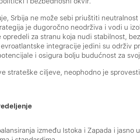
politički i bezbednosni okvir.
uje, Srbija ne može sebi priuštiti neutralnost
 strategija je dugoročno neodrživa i vodi u iz
e opredeli za stranu koja nudi stabilnost, b
i evroatlantske integracije jedini su održiv
 potencijale i osigura bolju budućnost za sv
ove strateške ciljeve, neophodno je sprovest
redeljenje
balansiranja između Istoka i Zapada i jasno 
ma i standardima.