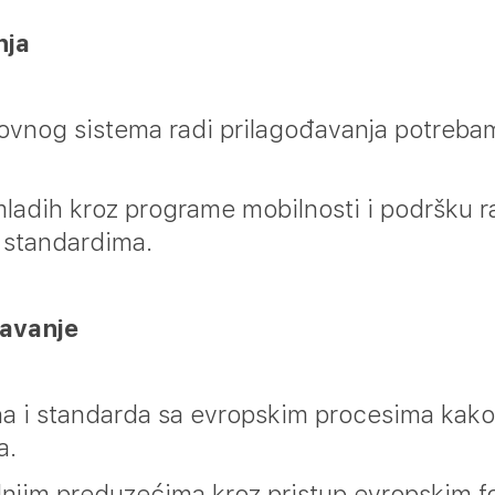
nja
ovnog sistema radi prilagođavanja potreba
ladih kroz programe mobilnosti i podršku r
 standardima.
đavanje
a i standarda sa evropskim procesima kako
a.
dnjim preduzećima kroz pristup evropskim f