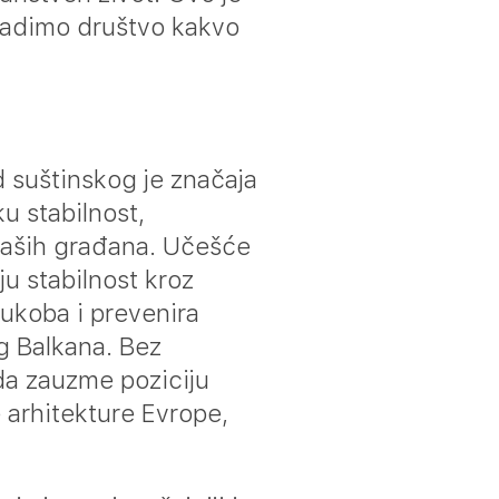
radimo društvo kakvo
d suštinskog je značaja
u stabilnost,
naših građana. Učešće
ju stabilnost kroz
sukoba i prevenira
og Balkana. Bez
da zauzme poziciju
 arhitekture Evrope,