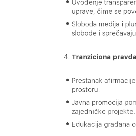
Uvođenje transparent
uprave, čime se pov
Sloboda medija i plu
slobode i sprečavaju 
Tranziciona pravd
Prestanak afirmacije
prostoru.
Javna promocija pomi
zajedničke projekte.
Edukacija građana o 