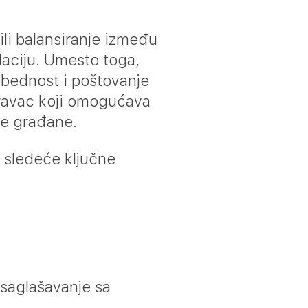
 ili balansiranje između
olaciju. Umesto toga,
ezbednost i poštovanje
 pravac koji omogućava
oje građane.
i sledeće ključne
usaglašavanje sa