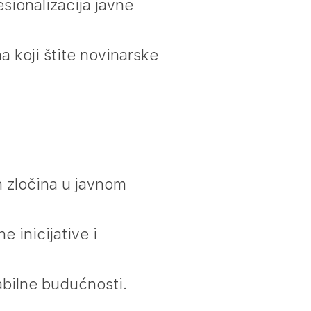
sionalizacija javne
a koji štite novinarske
h zločina u javnom
 inicijative i
abilne budućnosti.