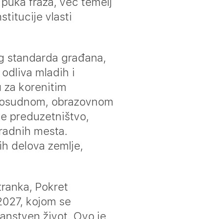
 puka fraza, već temelj
titucije vlasti
g standarda građana,
 odliva mladih i
 za korenitim
avosudnom, obrazovnom
če preduzetništvo,
 radnih mesta.
h delova zemlje,
tranka, Pokret
2027, kojom se
janstven život. Ovo je