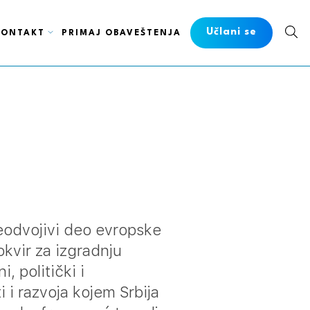
Učlani se
KONTAKT
PRIMAJ OBAVEŠTENJA
neodvojivi deo evropske
okvir za izgradnju
, politički i
i i razvoja kojem Srbija