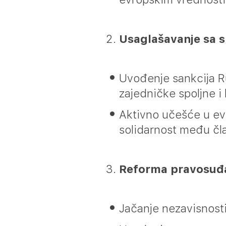
Usaglašavanje sa 
Uvođenje sankcija Ru
zajedničke spoljne i
Aktivno učešće u evr
solidarnost među čl
Reforma pravosuđa 
Jačanje nezavisnosti