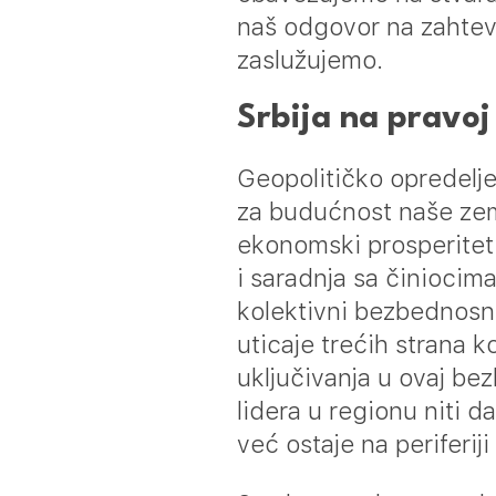
naš odgovor na zahtev
zaslužujemo.
Srbija na pravoj 
Geopolitičko opredeljen
za budućnost naše zemlj
ekonomski prosperitet
i saradnja sa činiocim
kolektivni bezbednosni
uticaje trećih strana 
uključivanja u ovaj be
lidera u regionu niti 
već ostaje na periferij