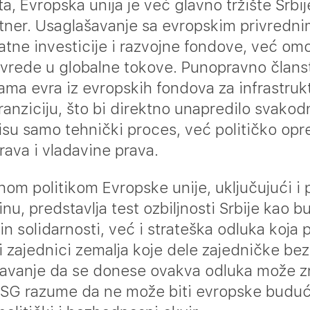
Evropska unija je već glavno tržište Srbije 
tner. Usaglašavanje sa evropskim privredn
atne investicije i razvojne fondove, već om
vrede u globalne tokove. Punopravno članstv
dama evra iz evropskih fondova za infrastruk
 tranziciju, što bi direktno unapredilo svako
isu samo tehnički proces, već političko opr
rava i vladavine prava.
om politikom Evropske unije, uključujući i p
jinu, predstavlja test ozbiljnosti Srbije kao
n solidarnosti, već i strateška odluka koja p
i zajednici zemalja koje dele zajedničke be
avanje da se donese ovakva odluka može zna
PSG razume da ne može biti evropske budu