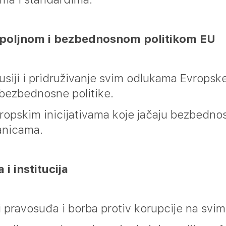
spoljnom i bezbednosnom politikom EU
siji i pridruživanje svim odlukama Evropske
 bezbednosne politike.
opskim inicijativama koje jačaju bezbednost
anicama.
i institucija
 pravosuđa i borba protiv korupcije na svim