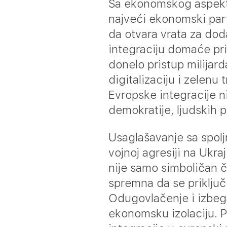
Sa ekonomskog aspekta, 
najveći ekonomski par
da otvara vrata za dod
integraciju domaće pri
donelo pristup milijar
digitalizaciju i zelenu
Evropske integracije n
demokratije, ljudskih p
Usaglašavanje sa spoljn
vojnoj agresiji na Ukra
nije samo simboličan či
spremna da se priključ
Odugovlačenje i izbeg
ekonomsku izolaciju. 