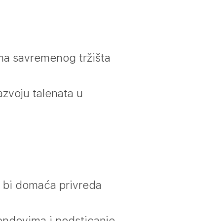
ma savremenog tržišta
azvoju talenata u
 bi domaća privreda
ondovima i podsticanje