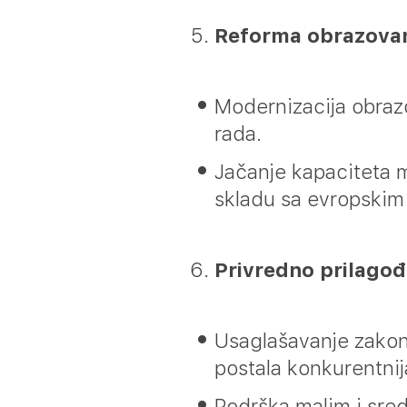
Reforma obrazova
Modernizacija obraz
rada.
Jačanje kapaciteta m
skladu sa evropskim
Privredno prilago
Usaglašavanje zakon
postala konkurentnij
Podrška malim i sre