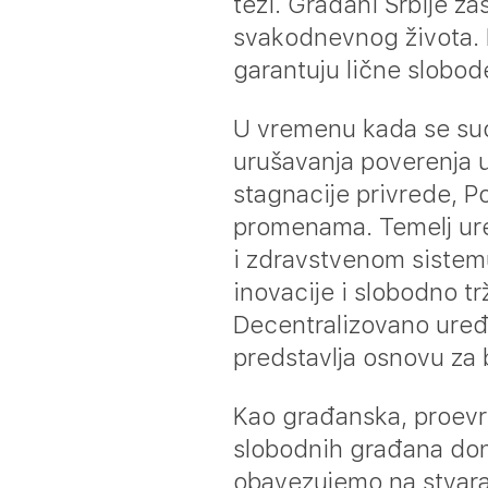
teži. Građani Srbije za
svakodnevnog života. D
garantuju lične slobod
U vremenu kada se su
urušavanja poverenja u 
stagnacije privrede, P
promenama. Temelj ur
i zdravstvenom sistemu
inovacije i slobodno tr
Decentralizovano uređ
predstavlja osnovu za 
Kao građanska, proevrop
slobodnih građana don
obavezujemo na stvaran