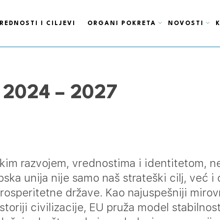
REDNOSTI I CILJEVI
ORGANI POKRETA
NOVOSTI
a 2024 – 2027
rijskim razvojem, vrednostima i identitetom, 
ka unija nije samo naš strateški cilj, već i 
osperitetne države. Kao najuspešniji mirovni
toriji civilizacije, EU pruža model stabilnost