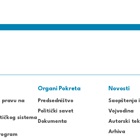
Organi Pokreta
Novosti
o pravu na
Predsedništvo
Saopštenja i
Politički savet
Vojvodina
tičkog sistema
Dokumenta
Autorski tek
Arhiva
rogram