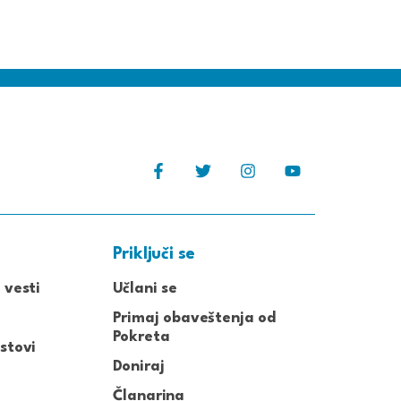
Priključi se
 vesti
Učlani se
Primaj obaveštenja od
Pokreta
stovi
Doniraj
Članarina