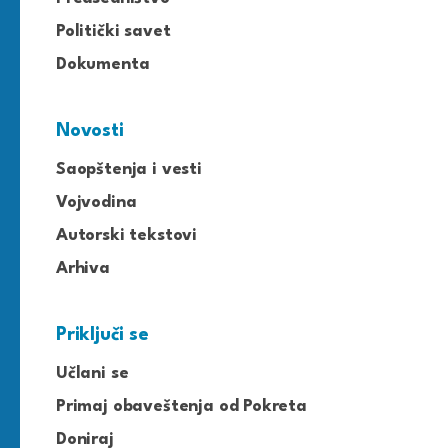
Politički savet
Dokumenta
Novosti
Saopštenja i vesti
Vojvodina
Autorski tekstovi
Arhiva
Priključi se
Učlani se
Primaj obaveštenja od Pokreta
Doniraj