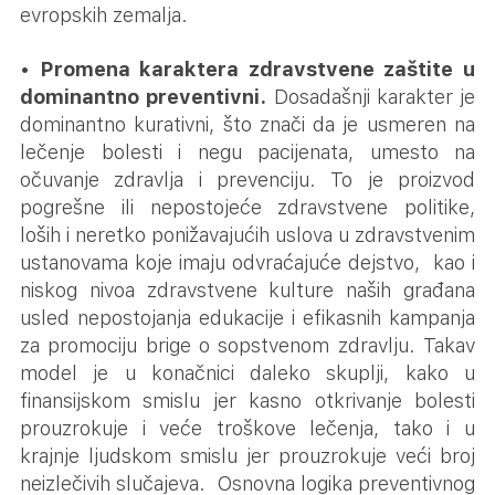
evropskih zemalja.
•
Promena karaktera zdravstvene zaštite u
dominantno preventivni.
Dosadašnji karakter je
dominantno kurativni, što znači da je usmeren na
lečenje bolesti i negu pacijenata, umesto na
očuvanje zdravlja i prevenciju. To je proizvod
pogrešne ili nepostojeće zdravstvene politike,
loših i neretko ponižavajućih uslova u zdravstvenim
ustanovama koje imaju odvraćajuće dejstvo, kao i
niskog nivoa zdravstvene kulture naših građana
usled nepostojanja edukacije i efikasnih kampanja
za promociju brige o sopstvenom zdravlju. Takav
model je u konačnici daleko skuplji, kako u
finansijskom smislu jer kasno otkrivanje bolesti
prouzrokuje i veće troškove lečenja, tako i u
krajnje ljudskom smislu jer prouzrokuje veći broj
neizlečivih slučajeva. Osnovna logika preventivnog