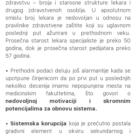
zdravstvu – broja i starosne strukture lekara i
drugog zdravstvenoh osoblja. U apsolutnom
smislu broj lekara je nedovoljan u odnosu na
pravilnike zdravstvene zaštite koji su uglavnom
poslednji put ažurirani u prethodnom veku.
Prosečna starost lekara specijaliste je preko 50
godina, dok je prosečna starost pedijatara preko
57 godina.
• Prethodni podaci deluju još alarmantije kada se
upotpune činjenicom da po prvi put u poslednjih
nekoliko decenija imamo nepopunjena mesta na
medicinskim fakultetima, što govori o
nedovoljnoj motivaciji i skromnim
potencijalima za obnovu sistema.
•
Sistemska korupcija
koja je prećutno postala
gradivni element u okviru sekundarnog i