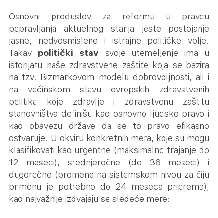
Osnovni preduslov za reformu u pravcu
popravljanja aktuelnog stanja jeste postojanje
jasne, nedvosmislene i istrajne političke volje.
Takav
politički stav
svoje utemeljenje ima u
istorijatu naše zdravstvene zaštite koja se bazira
na tzv. Bizmarkovom modelu dobrovoljnosti, ali i
na većinskom stavu evropskih zdravstvenih
politika koje zdravlje i zdravstvenu zaštitu
stanovništva definišu kao osnovno ljudsko pravo i
kao obavezu države da se to pravo efikasno
ostvaruje. U okviru konkretnih mera, koje su mogu
klasifikovati kao urgentne (maksimalno trajanje do
12 meseci), srednjeročne (do 36 meseci) i
dugoročne (promene na sistemskom nivou za čiju
primenu je potrebno do 24 meseca pripreme),
kao najvažnije izdvajaju se sledeće mere: