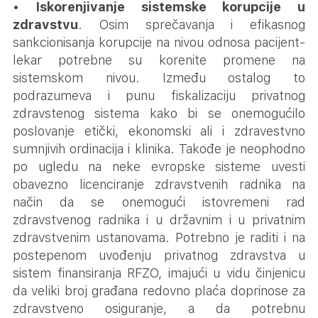
•
Iskorenjivanje sistemske korupcije u
zdravstvu
. Osim sprečavanja i efikasnog
sankcionisanja korupcije na nivou odnosa pacijent-
lekar potrebne su korenite promene na
sistemskom nivou. Između ostalog to
podrazumeva i punu fiskalizaciju privatnog
zdravstenog sistema kako bi se onemogućilo
poslovanje etički, ekonomski ali i zdravestvno
sumnjivih ordinacija i klinika. Takođe je neophodno
po ugledu na neke evropske sisteme uvesti
obavezno licenciranje zdravstvenih radnika na
način da se onemogući istovremeni rad
zdravstvenog radnika i u državnim i u privatnim
zdravstvenim ustanovama. Potrebno je raditi i na
postepenom uvođenju privatnog zdravstva u
sistem finansiranja RFZO, imajući u vidu činjenicu
da veliki broj građana redovno plaća doprinose za
zdravstveno osiguranje, a da potrebnu