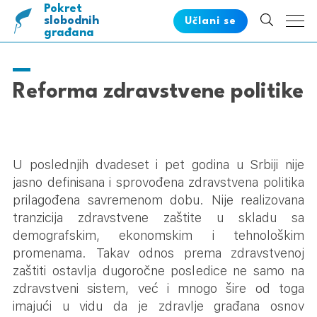
Pokret
pametnih
slobodnih
Učlani se
građana
Reforma zdravstvene politike
U poslednjih dvadeset i pet godina u Srbiji nije
jasno definisana i sprovođena zdravstvena politika
prilagođena savremenom dobu. Nije realizovana
tranzicija zdravstvene zaštite u skladu sa
demografskim, ekonomskim i tehnološkim
promenama. Takav odnos prema zdravstvenoj
zaštiti ostavlja dugoročne posledice ne samo na
zdravstveni sistem, već i mnogo šire od toga
imajući u vidu da je zdravlje građana osnov