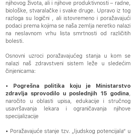
njihovog života, ali i njihove produktivnosti – radne,
biološke, stvaralačke i svake druge. Upravo iz tog
razloga su logični , ali istovremeno i poražavajući
podaci prema kojima se naša zemlja neretko nalazi
na neslavnom vrhu lista smrtnosti od različitih
bolesti.
Osnovni uzroci poražavajućeg stanja u kom se
nalazi naš zdravstveni sistem leže u sledećim
činjenicama:
•
Pogrešna politika koju je Ministarstvo
zdravlja sprovodilo u poslednjih 15 godina
,
naročito u oblasti upisa, edukacije i stručnog
usavršavanja lekara i ograničavanja njihove
specijalizacije
• Poražavajuće stanje tzv. „ljudskog potencijala“ u