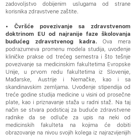
zadovoljstvo dobijenim uslugama od strane
korisnika zdravstvene zaštite.
•
Čvršće povezivanje sa zdravstvenom
doktrinom EU od najranije faze školovanja
budućeg zdravstvenog kadra.
Ova mera
podrazumeva promenu modela studija, uvođenje
kliničke prakse od trećeg semestra i što tešnje
povezivanje sa medicinskim fakultetima Evropske
Unije, u prvom redu fakultetima iz Slovenije,
Mađarske, Austrije i Nemačke, kao i sa
skandinavskim zemljama. Uvođenje stipendija od
treće godine studija medicine u visini od prosečne
plate, kao i priznavanje staža u radni staž. Na taj
način se stvara podsticaj za buduće zdravstvene
radnike da se odluče za upis na neki od
medicinskih fakulteta na kojima će dobiti
obrazovanje na nivou svojih kolega iz najrazvijenijih