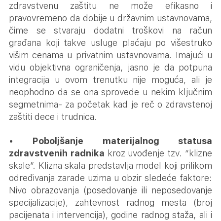
zdravstvenu zaštitu ne može efikasno i
pravovremeno da dobije u državnim ustavnovama,
čime se stvaraju dodatni troškovi na račun
građana koji takve usluge plaćaju po višestruko
višim cenama u privatnim ustavnovama. Imajući u
vidu objektivna ograničenja, jasno je da potpuna
integracija u ovom trenutku nije moguća, ali je
neophodno da se ona sprovede u nekim ključnim
segmetnima- za početak kad je reč o zdravstenoj
zaštiti dece i trudnica.
•
Poboljšanje materijalnog statusa
zdravstvenih radnika
kroz uvođenje tzv. “klizne
skale”. Klizna skala predstavlja model koji prilikom
određivanja zarade uzima u obzir sledeće faktore:
Nivo obrazovanja (posedovanje ili neposedovanje
specijalizacije), zahtevnost radnog mesta (broj
pacijenata i intervencija), godine radnog staža, ali i