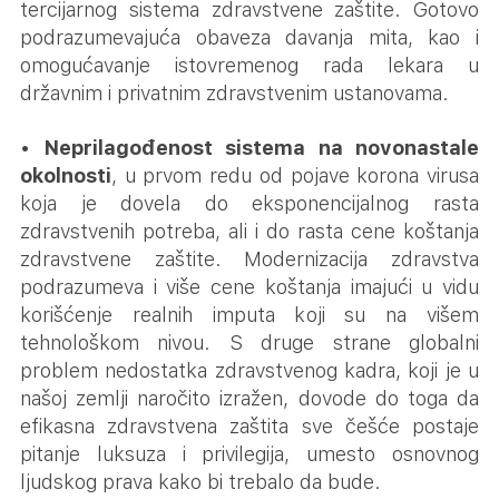
tercijarnog sistema zdravstvene zaštite. Gotovo
podrazumevajuća obaveza davanja mita, kao i
omogućavanje istovremenog rada lekara u
državnim i privatnim zdravstvenim ustanovama.
•
Neprilagođenost sistema na novonastale
okolnosti
, u prvom redu od pojave korona virusa
koja je dovela do eksponencijalnog rasta
zdravstvenih potreba, ali i do rasta cene koštanja
zdravstvene zaštite. Modernizacija zdravstva
podrazumeva i više cene koštanja imajući u vidu
korišćenje realnih imputa koji su na višem
tehnološkom nivou. S druge strane globalni
problem nedostatka zdravstvenog kadra, koji je u
našoj zemlji naročito izražen, dovode do toga da
efikasna zdravstvena zaštita sve češće postaje
pitanje luksuza i privilegija, umesto osnovnog
ljudskog prava kako bi trebalo da bude.