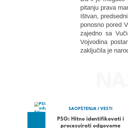
pitanju prava ma
Ištvan, predsedni
ponosno pored Vu
zajedno sa Vuč
Vojvodina posta
zaključila je nar
SAOPŠTENJA I VESTI
PSG: Hitno identifikovati i
procesuirati odgovorne