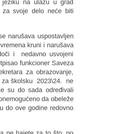
 jeziku na ulazu u grad
 za svoje delo neće biti
 se narušava uspostavljen
 vremena kruni i narušava
doči i nedavno usvojeni
otpisao funkcioner Saveza
kretara za obrazovanje,
ji za školsku 2023\24. ne
je su do sada određivali
je onemogućeno da obeleže
 su do ove godine redovno
a ne hajete za to što, po