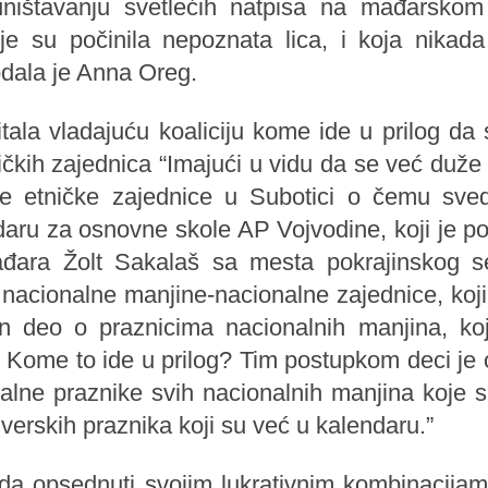
uništavanju svetlećih natpisa na mađarskom
 su počinila nepoznata lica, i koja nikada
odala je Anna Oreg.
tala vladajuću koaliciju kome ide u prilog da
ičkih zajednica “Imajući u vidu da se već duže
e etničke zajednice u Subotici o čemu sve
ndaru za osnovne skole AP Vojvodine, koji je p
đara Žolt Sakalaš sa mesta pokrajinskog se
i nacionalne manjine-nacionalne zajednice, ko
n deo o praznicima nacionalnih manjina, ko
i. Kome to ide u prilog? Tim postupkom deci 
nalne praznike svih nacionalnih manjina koje
verskih praznika koji su već u kalendaru.”
da opsednuti svojim lukrativnim kombinacijam