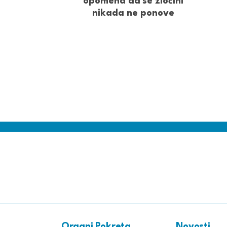
opomena da se zločini
nikada ne ponove
Organi Pokreta
Novosti