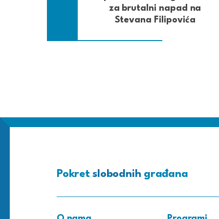
za brutalni napad na
Stevana Filipovića
Pokret
slobodnih
građana
O nama
Programi