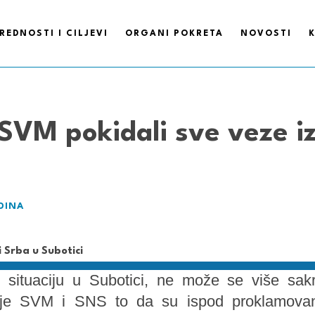
REDNOSTI I CILJEVI
ORGANI POKRETA
NOVOSTI
SVM pokidali sve veze 
DINA
 situaciju u Subotici, ne može se više sakri
cije SVM i SNS to da su ispod proklamovanog