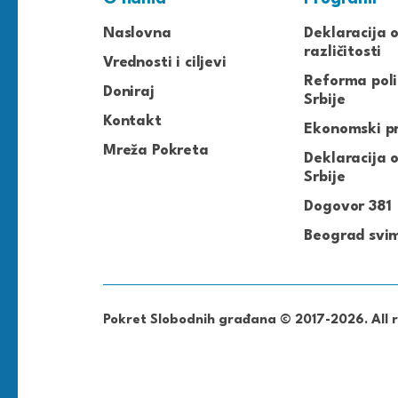
Naslovna
Deklaracija 
različitosti
Vrednosti i ciljevi
Reforma poli
Doniraj
Srbije
Kontakt
Ekonomski p
Mreža Pokreta
Deklaracija o
Srbije
Dogovor 381
Beograd svi
Pokret Slobodnih građana © 2017-2026. All r