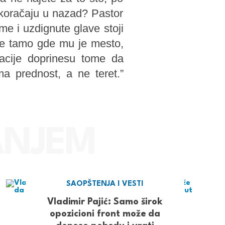
 koračaju u nazad? Pastor
me i uzdignute glave stoji
de tamo gde mu je mesto,
cije doprinesu tome da
a prednost, a ne teret.”
SAOPŠTENJA I VESTI
Vladimir Pajić: Samo širok
opozicioni front može da