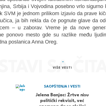
njina, Srbija i Vojvodina posebno vrlo sigurno
k SVM je jednom prilikom izjavio da prave kič
čica, ja bih rekla da će pognute glave da o
icem – u zaborav. Vreme je da nove genera
ne ponovo mesto gde su razlike među ljudim
odna poslanica Anna Oreg.
VIŠE VESTI
SAOPŠTENJA I VESTI
Jelena Banjac: Žrtve nisu
politički rekvizit, već