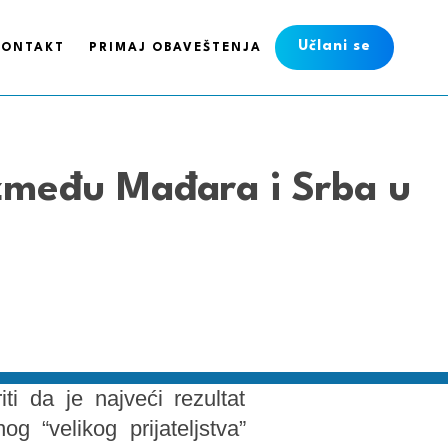
Učlani se
KONTAKT
PRIMAJ OBAVEŠTENJA
između Mađara i Srba u
ti da je najveći rezultat
 “velikog prijateljstva”