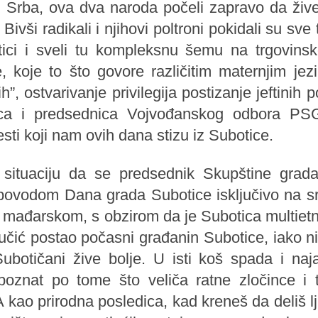
 Srba, ova dva naroda počeli zapravo da žive
 Bivši radikali i njihovi poltroni pokidali su s
tici i sveli tu kompleksnu šemu na trgovins
, koje to što govore različitim maternjim jezi
h”, ostvarivanje privilegija postizanje jeftinih po
ica i predsednica Vojvođanskog odbora P
esti koji nam ovih dana stizu iz Subotice.
 situaciju da se predsednik Skupštine grada
povodom Dana grada Subotice isključivo na sr
a mađarskom, s obzirom da je Subotica multiet
Vučić postao počasni građanin Subotice, iako 
ubotičani žive bolje. U isti koš spada i na
poznat po tome što veliča ratne zločince i t
 A kao prirodna posledica, kad kreneš da deliš l