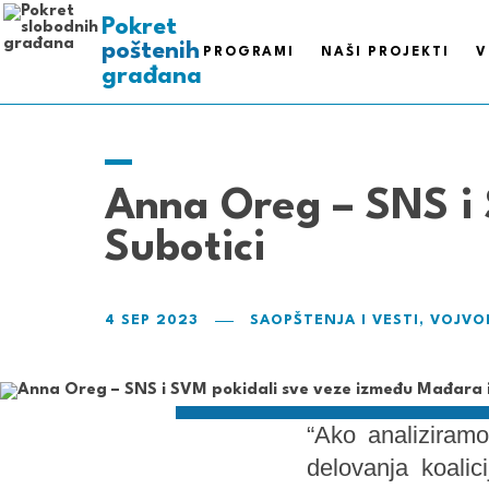
Pokret
poštenih
PROGRAMI
NAŠI PROJEKTI
V
ispravnih
građana
pametnih
slobodnih
Anna Oreg – SNS i 
Subotici
4 SEP 2023
SAOPŠTENJA I VESTI
,
VOJVO
“Ako analiziramo
delovanja koali