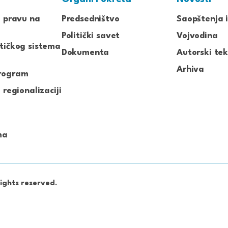
o pravu na
Predsedništvo
Saopštenja i
Politički savet
Vojvodina
tičkog sistema
Dokumenta
Autorski tek
Arhiva
rogram
 regionalizaciji
ma
ights reserved.