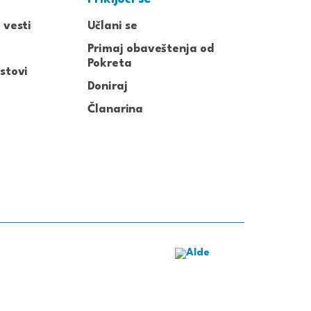
 vesti
Učlani se
Primaj obaveštenja od
Pokreta
stovi
Doniraj
Članarina