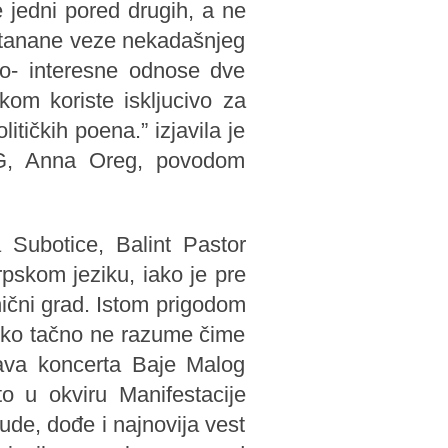
 jedni pored drugih, a ne
ve tanane veze nekadašnjeg
ko- interesne odnose dve
kom koriste iskljucivo za
litičkih poena.” izjavila je
SG, Anna Oreg, povodom
 Subotice, Balint Pastor
pskom jeziku, iako je pre
nični grad. Istom prigodom
niko tačno ne razume čime
java koncerta Baje Malog
o u okviru Manifestacije
jude, dođe i najnovija vest