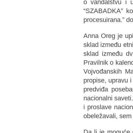
o vandalstvu i 
“SZABADKA” koje
procesuirana.” d
Anna Oreg je upi
sklad između etn
sklad između dv
Pravilnik o kale
Vojvođanskih Ma
propise, upravu 
predviđa poseba
nacionalni savet
i proslave nacio
obeležavali, sem 
Da li je moguće 