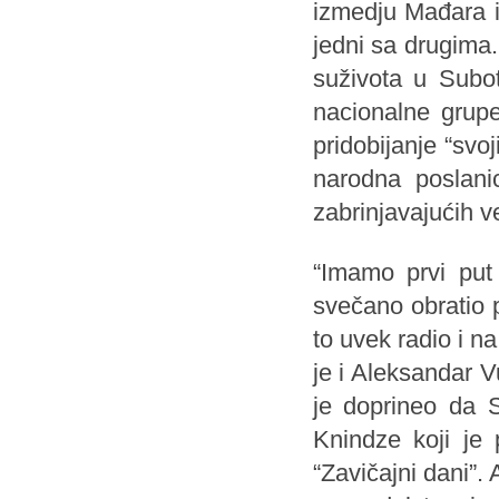
izmedju Mađara i
jedni sa drugima.
suživota u Subo
nacionalne grupe
pridobijanje “svoji
narodna poslan
zabrinjavajućih v
“Imamo prvi put
svečano obratio 
to uvek radio i n
je i Aleksandar 
je doprineo da S
Knindze koji je 
“Zavičajni dani”.