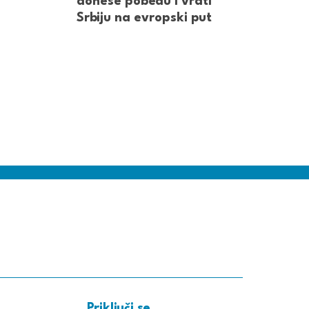
donese pobedu i vrati
Srbiju na evropski put
Priključi se