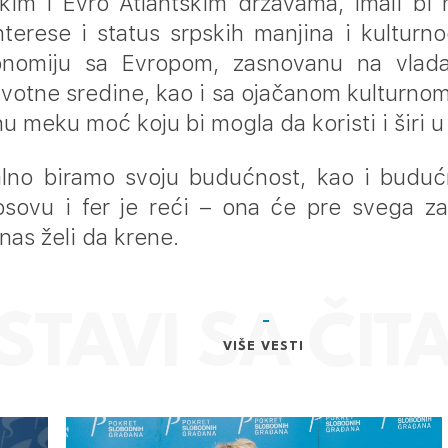
kim i Evro Atlantskim državama, imali bi
terese i status srpskih manjina i kulturn
onomiju sa Evropom, zasnovanu na vlada
i životne sredine, kao i sa ojačanom kulturno
nu meku moć koju bi mogla da koristi i širi u
lno biramo svoju budućnost, kao i budućn
osovu i fer je reći – ona će pre svega za
nas želi da krene.
VIŠE VESTI