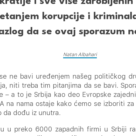
ratije i sve više zarobljenih 
etanjem korupcije i kriminal
razlog da se ovaj sporazum n
Natan Albahari
e ne bavi uređenjem našeg političkog dru
cija, niti treba tim pitanjima da se bavi. Sp
e – a to je Srbija kao deo Evropske zajedn
 A na nama ostaje kako ćemo se izboriti za
o da dođu iz unutra.
u u preko 6000 zapadnih firmi u Srbiji r