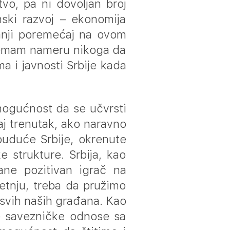
o, pa ni dovoljan broj
ski razvoj – ekonomija
jmanji poremećaj na ovom
 Nemam nameru nikoga da
ma i javnosti Srbije kada
 mogućnost da se učvrsti
aj trenutak, ako naravno
uduće Srbije, okrenute
 strukture. Srbija, kao
ane pozitivan igrač na
etnju, treba da pružimo
t svih naših građana. Kao
e savezničke odnose sa