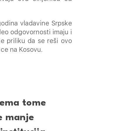
godina vladavine Srpske
deo odgovornosti imaju i
e priliku da se reši ovo
nice na Kosovu.
rema tome
ve manje