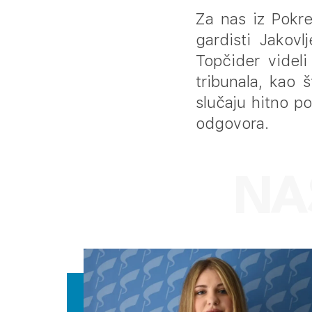
Za nas iz Pokre
gardisti Jakovl
Topčider videl
tribunala, kao 
slučaju hitno 
odgovora.