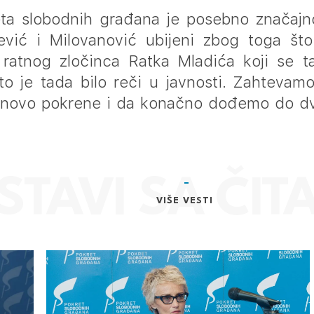
ta slobodnih građana je posebno značajno
jević i Milovanović ubijeni zbog toga št
i ratnog zločinca Ratka Mladića koji se 
što je tada bilo reči u javnosti. Zahteva
ponovo pokrene i da konačno dođemo do d
VIŠE VESTI