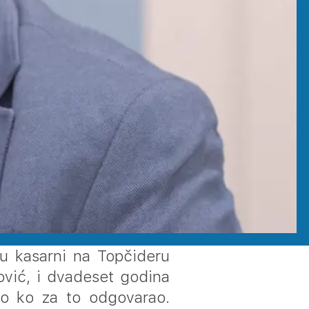
 u kasarni na Topčideru
ović, i dvadeset godina
ilo ko za to odgovarao.