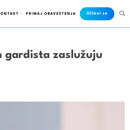
Učlani se
KONTAKT
PRIMAJ OBAVEŠTENJA
 gardista zaslužuju