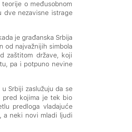
e teorije o međusobnom
 u dve nezavisne istrage
kada je građanska Srbija
n od najvažnijih simbola
d zaštitom države, koji
u, pa i potpuno nevine
u Srbiji zaslužuju da se
 pred kojima je tek bio
etlu predloga vladajuće
a neki novi mladi ljudi