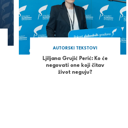
AUTORSKI TEKSTOVI
Ljiljana Grujić Perić: Ko će
negovati one koji čitav
život neguju?