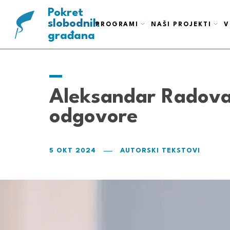
ispravnih
pametnih
Pokret
slobodnih
PROGRAMI
NAŠI PROJEKTI
V
građana
Aleksandar Radovan
odgovore
5 OKT 2024
AUTORSKI TEKSTOVI