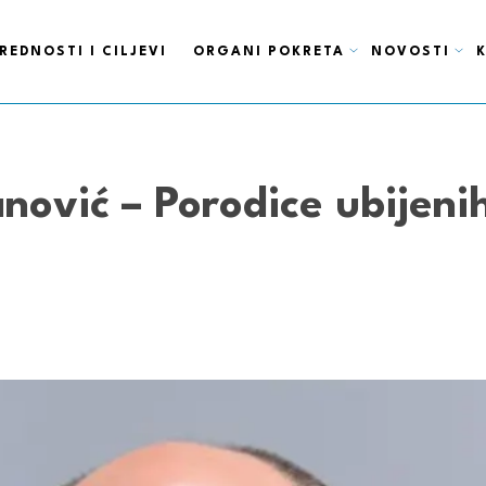
REDNOSTI I CILJEVI
ORGANI POKRETA
NOVOSTI
ović – Porodice ubijenih