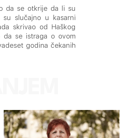
 da se otkrije da li su
o su slučajno u kasarni
tada skrivao od Haškog
mo da se istraga o ovom
vadeset godina čekanih