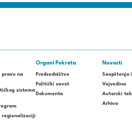
Organi Pokreta
Novosti
o pravu na
Predsedništvo
Saopštenja i
Politički savet
Vojvodina
tičkog sistema
Dokumenta
Autorski tek
Arhiva
rogram
 regionalizaciji