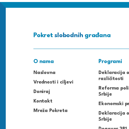
Pokret
slobodnih
građana
O nama
Programi
Naslovna
Deklaracija 
različitosti
Vrednosti i ciljevi
Reforma poli
Doniraj
Srbije
Kontakt
Ekonomski p
Mreža Pokreta
Deklaracija o
Srbije
Dogovor 381