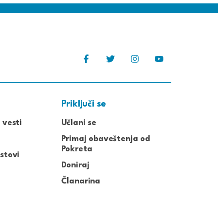
Priključi se
 vesti
Učlani se
Primaj obaveštenja od
Pokreta
stovi
Doniraj
Članarina