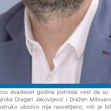
ačno dvadeset godina potresla vest da su
jnika Dragan Jakovljević i Dražen Milovan
struko ubistvo nije rasvetljeno, niti je b