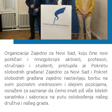
Organizacija Zajedno za Novi Sad, koju čine novi
političari i mnogobrojni aktivisti, profesori,
stručnjaci i studenti, pristupila je Pokretu
slobodnih građana! Zajedno za Novi Sad i Pokret
slobodnih građana zajedno nastavljaju borbu na
svim poznatim vrednosnim i idejnim pozicijama,
osnaženi za saznanje da ćemo imati još više bliskih
saradnika i saboraca na putu oslobođenja našeg
društva i našeg grada.