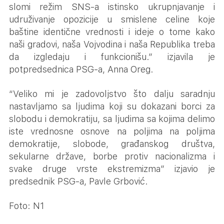
slomi režim SNS-a istinsko ukrupnjavanje i
udruživanje opozicije u smislene celine koje
baštine identične vrednosti i ideje o tome kako
naši gradovi, naša Vojvodina i naša Republika treba
da izgledaju i funkcionišu.” izjavila je
potpredsednica PSG-a, Anna Oreg.
“Veliko mi je zadovoljstvo što dalju saradnju
nastavljamo sa ljudima koji su dokazani borci za
slobodu i demokratiju, sa ljudima sa kojima delimo
iste vrednosne osnove na poljima na poljima
demokratije, slobode, građanskog društva,
sekularne države, borbe protiv nacionalizma i
svake druge vrste ekstremizma” izjavio je
predsednik PSG-a, Pavle Grbović.
Foto: N1