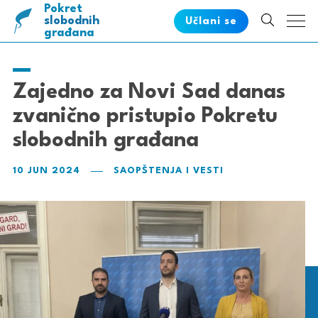
Pokret
pametnih
slobodnih
Učlani se
građana
Zajedno za Novi Sad danas
zvanično pristupio Pokretu
slobodnih građana
10 JUN 2024
SAOPŠTENJA I VESTI