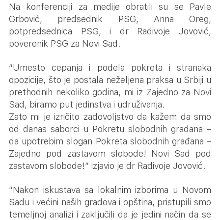
Na konferenciji za medije obratili su se Pavle
Grbović, predsednik PSG, Anna Oreg,
potpredsednica PSG, i dr Radivoje Jovović,
poverenik PSG za Novi Sad.
“Umesto cepanja i podela pokreta i stranaka
opozicije, što je postala neželjena praksa u Srbiji u
prethodnih nekoliko godina, mi iz Zajedno za Novi
Sad, biramo put jedinstva i udruživanja.
Zato mi je izričito zadovoljstvo da kažem da smo
od danas saborci u Pokretu slobodnih građana –
da upotrebim slogan Pokreta slobodnih građana –
Zajedno pod zastavom slobode! Novi Sad pod
zastavom slobode!” izjavio je dr Radivoje Jovović.
“Nakon iskustava sa lokalnim izborima u Novom
Sadu i većini naših gradova i opština, pristupili smo
temeljnoj analizi i zaključili da je jedini način da se