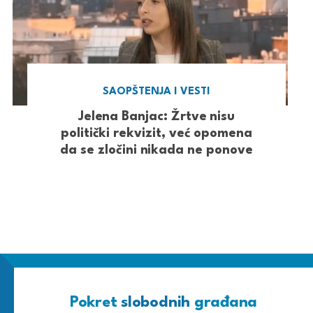
SAOPŠTENJA I VESTI
Jelena Banjac: Žrtve nisu
politički rekvizit, već opomena
da se zločini nikada ne ponove
Pokret
slobodnih
građana