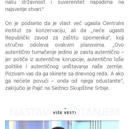
našu državnost i suverenitet napadima na
najsvetije stvari.“
On je podsetio da je vlast već ugasila Centralni
institut za konzervaciju, ali da „neće ugasiti
Republički zavod za zaštitu spomenika“, koji
stručno odoleva ovakvim planovima. „Ovo
autentično tumačenje jedino je zaista autentično –
jer potiče iz autentične korupcije, autentično loše
politike i autentičnog uništavanja naše zemlje.
Pozivam vas da ga skinete sa dnevnog reda. A ako
ga nećete povući – onda od njega odustanite“,
zaključio je Pajić na Sednici Skupštine Srbije.
VIŠE VESTI