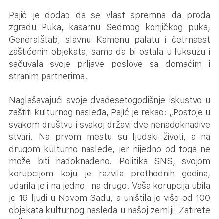
Pajić je dodao da se vlast spremna da proda
zgradu Puka, kasarnu Sedmog konjičkog puka,
Generalštab, slavnu Kamenu palatu i četrnaest
zaštićenih objekata, samo da bi ostala u luksuzu i
sačuvala svoje prljave poslove sa domaćim i
stranim partnerima.
Naglašavajući svoje dvadesetogodišnje iskustvo u
zaštiti kulturnog nasleđa, Pajić je rekao: „Postoje u
svakom društvu i svakoj državi dve nenadoknadive
stvari. Na prvom mestu su ljudski životi, a na
drugom kulturno nasleđe, jer nijedno od toga ne
može biti nadoknađeno. Politika SNS, svojom
korupcijom koju je razvila prethodnih godina,
udarila je i na jedno i na drugo. Vaša korupcija ubila
je 16 ljudi u Novom Sadu, a uništila je više od 100
objekata kulturnog nasleđa u našoj zemlji. Zatirete