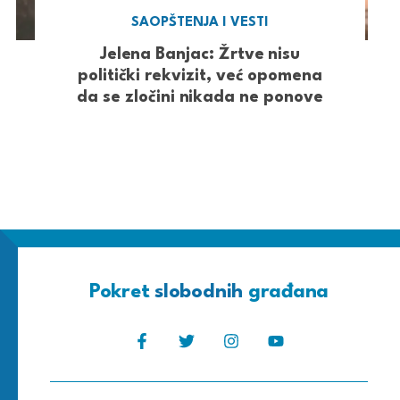
SAOPŠTENJA I VESTI
Jelena Banjac: Žrtve nisu
politički rekvizit, već opomena
da se zločini nikada ne ponove
Pokret
slobodnih
građana