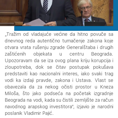
„Tražim od vladajuće većine da hitno povuče sa
dnevnog reda autentično tumačenje zakona koje
otvara vrata rušenju zgrade Generalštaba i drugih
zaštićenih objekata u centru Beograda.
Upozoravam da se iza ovog plana kriju korupcija i
zloupotreba, dok se čitav postupak pokušava
predstaviti kao nacionalni interes, iako svaki trag
vodi ka izdaji pravde, zakona i Ustava. Vlast se
obavezala da za nekog očisti prostor u Kneza
Miloša, što jako podseća na početak izgradnje
Beograda na vodi, kada su čistili zemljište za račun
navodnog arapskog investitora“, izjavio je narodni
poslanik Vladimir Pajić.