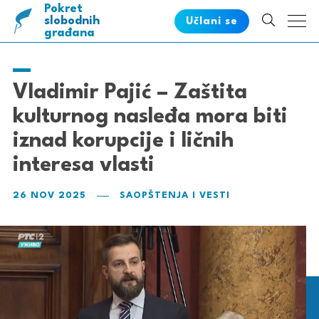
Pokret
pametnih
slobodnih
Učlani se
građana
Vladimir Pajić – Zaštita
kulturnog nasleđa mora biti
iznad korupcije i ličnih
interesa vlasti
26 NOV 2025
SAOPŠTENJA I VESTI