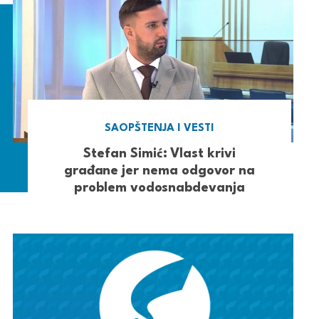
SAOPŠTENJA I VESTI
Stefan Simić: Vlast krivi
građane jer nema odgovor na
problem vodosnabdevanja