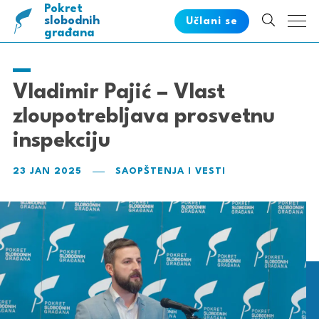
Pokret
pametnih
slobodnih
Učlani se
građana
Vladimir Pajić – Vlast
zloupotrebljava prosvetnu
inspekciju
23 JAN 2025
SAOPŠTENJA I VESTI