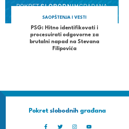
SAOPŠTENJA I VESTI
PSG: Hitno identifikovati i
procesuirati odgovorne za
brutalni napad na Stevana
Filipovića
Pokret
slobodnih
građana