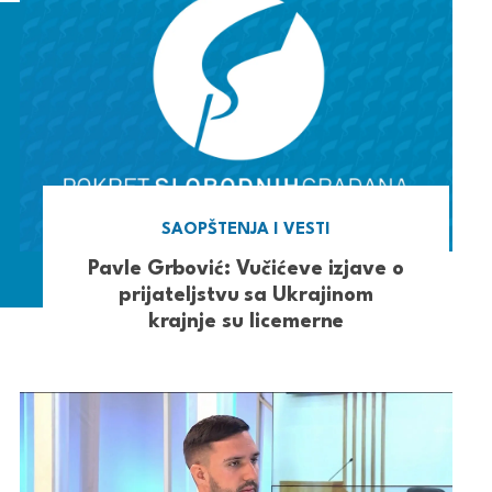
SAOPŠTENJA I VESTI
Pavle Grbović: Vučićeve izjave o
prijateljstvu sa Ukrajinom
krajnje su licemerne