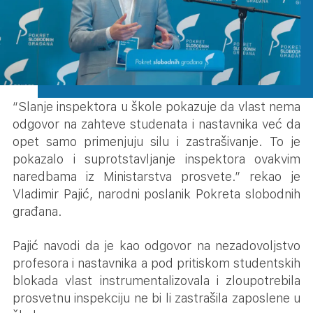
‎“Slanje inspektora u škole pokazuje da vlast nema
odgovor na zahteve studenata i nastavnika već da
opet samo primenjuju silu i zastrašivanje. To je
pokazalo i suprotstavljanje inspektora ovakvim
naredbama iz Ministarstva prosvete.” rekao je
Vladimir Pajić, narodni poslanik Pokreta slobodnih
građana.
Pajić navodi da je kao odgovor na nezadovoljstvo
profesora i nastavnika a pod pritiskom studentskih
blokada vlast instrumentalizovala i zloupotrebila
prosvetnu inspekciju ne bi li zastrašila zaposlene u