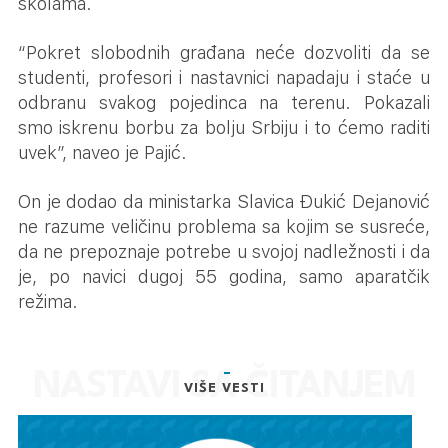
školama.
“Pokret slobodnih građana neće dozvoliti da se
studenti, profesori i nastavnici napadaju i staće u
odbranu svakog pojedinca na terenu. Pokazali
smo iskrenu borbu za bolju Srbiju i to ćemo raditi
uvek”, naveo je Pajić.
On je dodao da ministarka Slavica Đukić Dejanović
ne razume veličinu problema sa kojim se susreće,
da ne prepoznaje potrebe u svojoj nadležnosti i da
je, po navici dugoj 55 godina, samo aparatčik
režima.
VIŠE VESTI