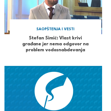
SAOPŠTENJA I VESTI
Stefan Simić: Vlast krivi
građane jer nema odgovor na
problem vodosnabdevanja