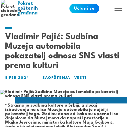
Pokret
poštenih
Učlani se
građana
ispravnih
pametnih
slobodnih
Vladimir Pajić: Sudbina
Muzeja automobila
pokazatelj odnosa SNS vlasti
prema kulturi
8 FEB 2024
SAOPŠTENJA I VESTI
“Strašna je sudbina kulture u Srbiji, a slučaj
izbacivanja na ulicu Muzeja automobila je najbilji
pokazatelj toga. Godinu dana od kako su upoznati sa
činjenicom da Muzej mora da napusti prostorije u
Majke Jevrosime, ministarka kulture Maja Gojković,
tada aktuelni gradonačelnik Aleksandar Šapić i