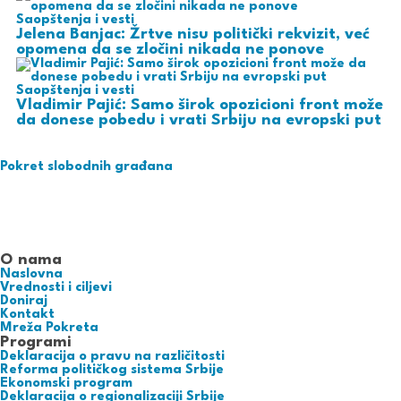
Saopštenja i vesti
Jelena Banjac: Žrtve nisu politički rekvizit, već
opomena da se zločini nikada ne ponove
Saopštenja i vesti
Vladimir Pajić: Samo širok opozicioni front može
da donese pobedu i vrati Srbiju na evropski put
Pokret
slobodnih
građana
O nama
Naslovna
Vrednosti i ciljevi
Doniraj
Kontakt
Mreža Pokreta
Programi
Deklaracija o pravu na različitosti
Reforma političkog sistema Srbije
Ekonomski program
Deklaracija o regionalizaciji Srbije