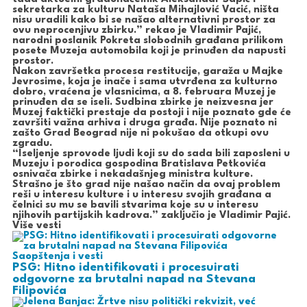
sekretarka za kulturu Nataša Mihajlović Vacić, ništa
nisu uradili kako bi se našao alternativni prostor za
ovu neprocenjivu zbirku.” rekao je Vladimir Pajić,
narodni poslanik Pokreta slobodnih građana prilikom
posete Muzeja automobila koji je prinuđen da napusti
prostor.
Nakon završetka procesa restitucije, garaža u Majke
Jevrosime, koja je inače i sama utvrđena za kulturno
dobro, vraćena je vlasnicima, a 8. februara Muzej je
prinuđen da se iseli. Sudbina zbirke je neizvesna jer
Muzej faktički prestaje da postoji i nije poznato gde će
završiti važna arhiva i druga građa. Nije poznato ni
zašto Grad Beograd nije ni pokušao da otkupi ovu
zgradu.
“Iseljenje sprovode ljudi koji su do sada bili zaposleni u
Muzeju i porodica gospodina Bratislava Petkovića
osnivača zbirke i nekadašnjeg ministra kulture.
Strašno je što grad nije našao način da ovaj problem
reši u interesu kulture i u interesu svojih građana a
čelnici su mu se bavili stvarima koje su u interesu
njihovih partijskih kadrova.” zaključio je Vladimir Pajić.
Više vesti
Saopštenja i vesti
PSG: Hitno identifikovati i procesuirati
odgovorne za brutalni napad na Stevana
Filipovića