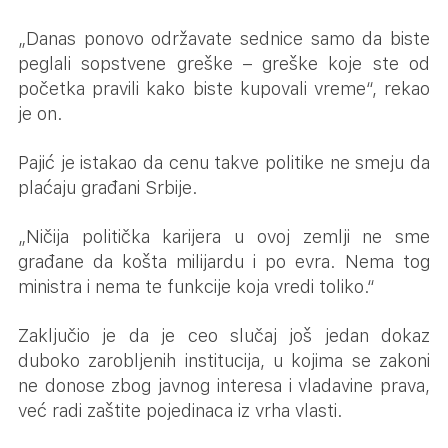
„Danas ponovo održavate sednice samo da biste
peglali sopstvene greške – greške koje ste od
početka pravili kako biste kupovali vreme“, rekao
je on.
Pajić je istakao da cenu takve politike ne smeju da
plaćaju građani Srbije.
„Ničija politička karijera u ovoj zemlji ne sme
građane da košta milijardu i po evra. Nema tog
ministra i nema te funkcije koja vredi toliko.“
Zaključio je da je ceo slučaj još jedan dokaz
duboko zarobljenih institucija, u kojima se zakoni
ne donose zbog javnog interesa i vladavine prava,
već radi zaštite pojedinaca iz vrha vlasti.