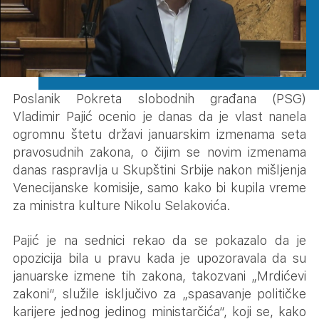
Poslanik Pokreta slobodnih građana (PSG)
Vladimir Pajić ocenio je danas da je vlast nanela
ogromnu štetu državi januarskim izmenama seta
pravosudnih zakona, o čijim se novim izmenama
danas raspravlja u Skupštini Srbije nakon mišljenja
Venecijanske komisije, samo kako bi kupila vreme
za ministra kulture Nikolu Selakovića.
Pajić je na sednici rekao da se pokazalo da je
opozicija bila u pravu kada je upozoravala da su
januarske izmene tih zakona, takozvani „Mrdićevi
zakoni“, služile isključivo za „spasavanje političke
karijere jednog jedinog ministarčića“, koji se, kako