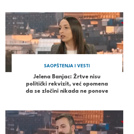
SAOPŠTENJA I VESTI
Jelena Banjac: Žrtve nisu
politički rekvizit, već opomena
da se zločini nikada ne ponove