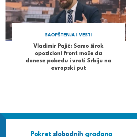
SAOPŠTENJA I VESTI
Vladimir Pajić: Samo širok
opozicioni front može da
donese pobedu i vrati Srbiju na
evropski put
Pokret
slobodnih
građana