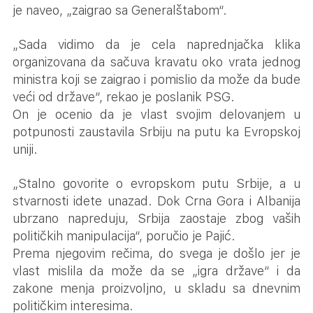
je naveo, „zaigrao sa Generalštabom“.
„Sada vidimo da je cela naprednjačka klika
organizovana da sačuva kravatu oko vrata jednog
ministra koji se zaigrao i pomislio da može da bude
veći od države“, rekao je poslanik PSG.
On je ocenio da je vlast svojim delovanjem u
potpunosti zaustavila Srbiju na putu ka Evropskoj
uniji.
„Stalno govorite o evropskom putu Srbije, a u
stvarnosti idete unazad. Dok Crna Gora i Albanija
ubrzano napreduju, Srbija zaostaje zbog vaših
političkih manipulacija“, poručio je Pajić.
Prema njegovim rečima, do svega je došlo jer je
vlast mislila da može da se „igra države“ i da
zakone menja proizvoljno, u skladu sa dnevnim
političkim interesima.