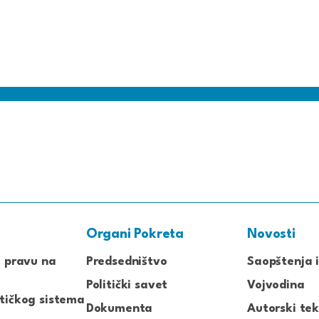
Organi Pokreta
Novosti
o pravu na
Predsedništvo
Saopštenja i
Politički savet
Vojvodina
tičkog sistema
Dokumenta
Autorski tek