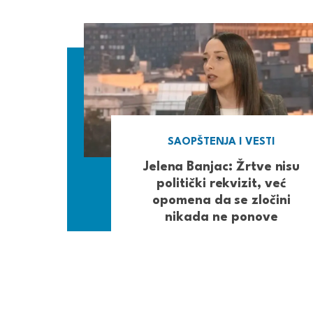
SAOPŠTENJA I VESTI
Jelena Banjac: Žrtve nisu
politički rekvizit, već
opomena da se zločini
nikada ne ponove