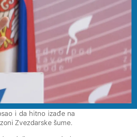
osao i da hitno izađe na
j zoni Zvezdarske šume.