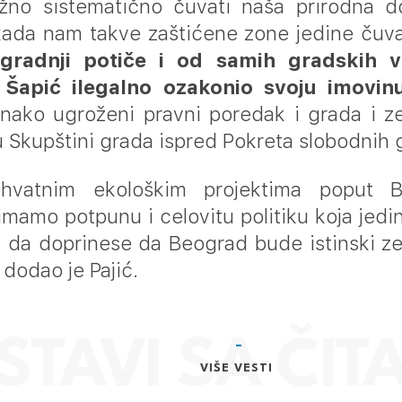
žno sistematično čuvati naša prirodna 
kada nam takve zaštićene zone jedine čuva
 gradnji potiče i od samih gradskih v
 Šapić ilegalno ozakonio svoju imovin
ionako ugroženi pravni poredak i grada i z
u Skupštini grada ispred Pokreta slobodnih
hvatnim ekološkim projektima poput B
mamo potpunu i celovitu politiku koja jed
i da doprinese da Beograd bude istinski ze
 dodao je Pajić.
VIŠE VESTI