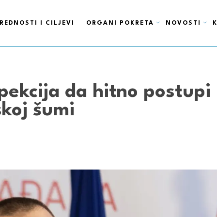
REDNOSTI I CILJEVI
ORGANI POKRETA
NOVOSTI
pekcija da hitno postupi 
koj šumi