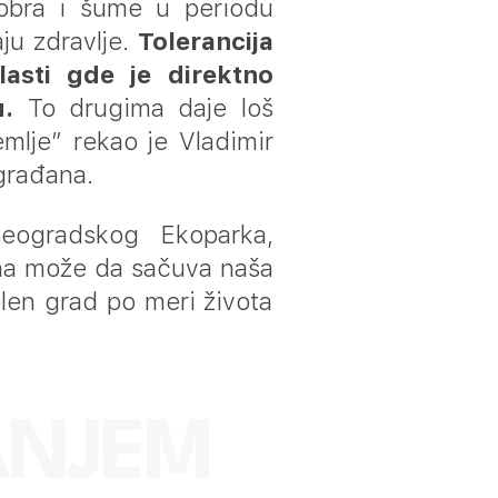
dobra i šume u periodu
ju zdravlje.
Tolerancija
lasti gde je direktno
u.
To drugima daje loš
emlje” rekao je Vladimir
 građana.
eogradskog Ekoparka,
ina može da sačuva naša
len grad po meri života