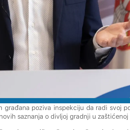
h građana poziva inspekciju da radi svoj p
ovih saznanja o divljoj gradnji u zaštićeno