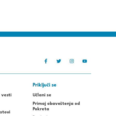
Priključi se
 vesti
Učlani se
Primaj obaveštenja od
Pokreta
stovi