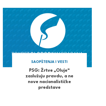
SAOPŠTENJA I VESTI
PSG: Žrtve „Oluje“
zaslužuju pravdu, a ne
nove nacionalističke
predstave