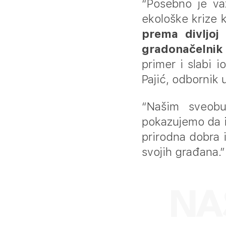
“Posebno je va
ekološke krize 
prema divljoj
gradonačelnik
primer i slabi 
Pajić, odbornik 
“Našim sveobu
pokazujemo da i
prirodna dobra 
svojih građana.”