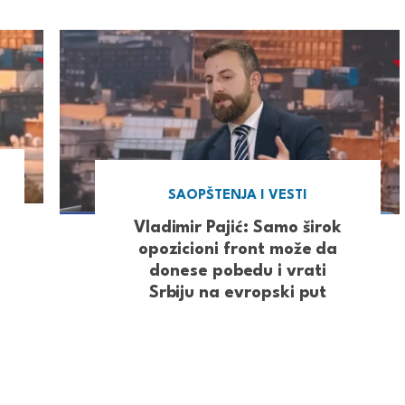
SAOPŠTENJA I VESTI
Vladimir Pajić: Samo širok
opozicioni front može da
donese pobedu i vrati
Srbiju na evropski put