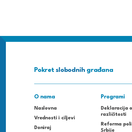
Pokret
slobodnih
građana
O nama
Programi
Naslovna
Deklaracija 
različitosti
Vrednosti i ciljevi
Reforma poli
Doniraj
Srbije