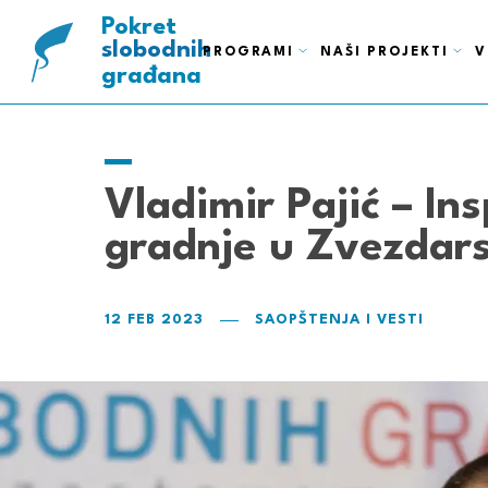
ispravnih
pametnih
Pokret
slobodnih
PROGRAMI
NAŠI PROJEKTI
V
građana
Vladimir Pajić – Ins
gradnje u Zvezdars
12 FEB 2023
SAOPŠTENJA I VESTI