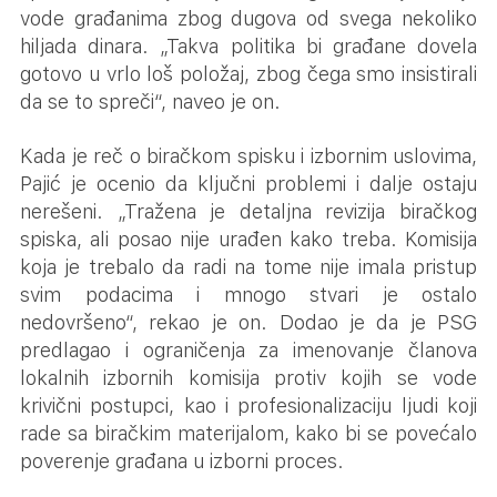
vode građanima zbog dugova od svega nekoliko
hiljada dinara. „Takva politika bi građane dovela
gotovo u vrlo loš položaj, zbog čega smo insistirali
da se to spreči“, naveo je on.
Kada je reč o biračkom spisku i izbornim uslovima,
Pajić je ocenio da ključni problemi i dalje ostaju
nerešeni. „Tražena je detaljna revizija biračkog
spiska, ali posao nije urađen kako treba. Komisija
koja je trebalo da radi na tome nije imala pristup
svim podacima i mnogo stvari je ostalo
nedovršeno“, rekao je on. Dodao je da je PSG
predlagao i ograničenja za imenovanje članova
lokalnih izbornih komisija protiv kojih se vode
krivični postupci, kao i profesionalizaciju ljudi koji
rade sa biračkim materijalom, kako bi se povećalo
poverenje građana u izborni proces.