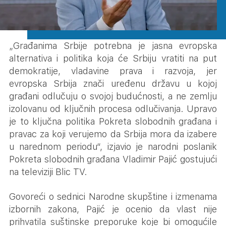
„Građanima Srbije potrebna je jasna evropska
alternativa i politika koja će Srbiju vratiti na put
demokratije, vladavine prava i razvoja, jer
evropska Srbija znači uređenu državu u kojoj
građani odlučuju o svojoj budućnosti, a ne zemlju
izolovanu od ključnih procesa odlučivanja. Upravo
je to ključna politika Pokreta slobodnih građana i
pravac za koji verujemo da Srbija mora da izabere
u narednom periodu“, izjavio je narodni poslanik
Pokreta slobodnih građana Vladimir Pajić gostujući
na televiziji Blic TV.
Govoreći o sednici Narodne skupštine i izmenama
izbornih zakona, Pajić je ocenio da vlast nije
prihvatila suštinske preporuke koje bi omogućile