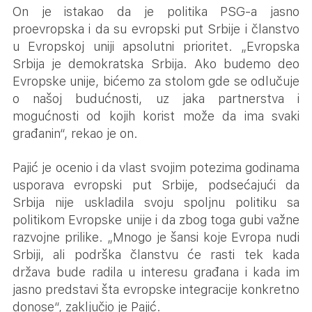
On je istakao da je politika PSG-a jasno
proevropska i da su evropski put Srbije i članstvo
u Evropskoj uniji apsolutni prioritet. „Evropska
Srbija je demokratska Srbija. Ako budemo deo
Evropske unije, bićemo za stolom gde se odlučuje
o našoj budućnosti, uz jaka partnerstva i
mogućnosti od kojih korist može da ima svaki
građanin“, rekao je on.
Pajić je ocenio i da vlast svojim potezima godinama
usporava evropski put Srbije, podsećajući da
Srbija nije uskladila svoju spoljnu politiku sa
politikom Evropske unije i da zbog toga gubi važne
razvojne prilike. „Mnogo je šansi koje Evropa nudi
Srbiji, ali podrška članstvu će rasti tek kada
država bude radila u interesu građana i kada im
jasno predstavi šta evropske integracije konkretno
donose“, zaključio je Pajić.