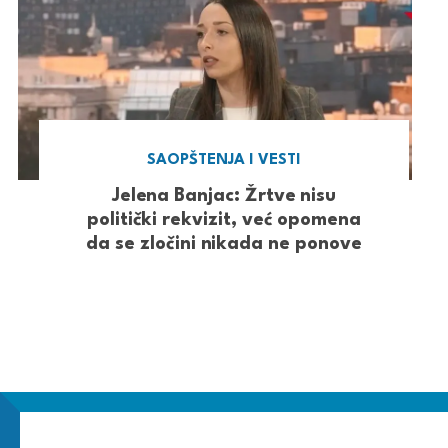
SAOPŠTENJA I VESTI
Jelena Banjac: Žrtve nisu
politički rekvizit, već opomena
da se zločini nikada ne ponove