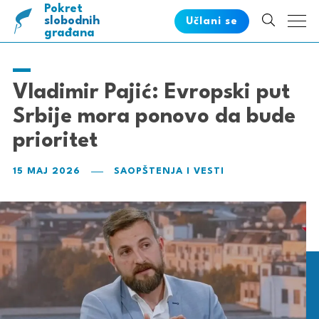
Pokret
pametnih
slobodnih
Učlani se
građana
Vladimir Pajić: Evropski put
Srbije mora ponovo da bude
prioritet
15 MAJ 2026
SAOPŠTENJA I VESTI