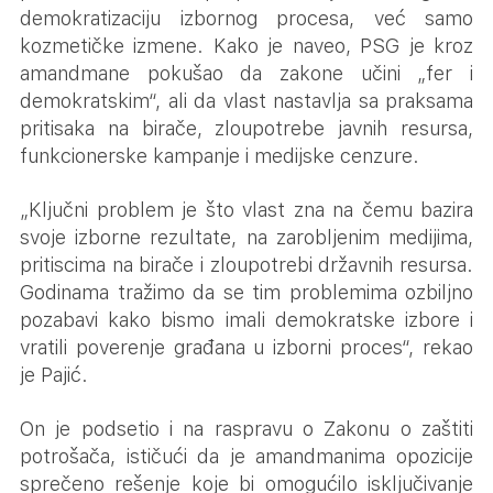
demokratizaciju izbornog procesa, već samo
kozmetičke izmene. Kako je naveo, PSG je kroz
amandmane pokušao da zakone učini „fer i
demokratskim“, ali da vlast nastavlja sa praksama
pritisaka na birače, zloupotrebe javnih resursa,
funkcionerske kampanje i medijske cenzure.
„Ključni problem je što vlast zna na čemu bazira
svoje izborne rezultate, na zarobljenim medijima,
pritiscima na birače i zloupotrebi državnih resursa.
Godinama tražimo da se tim problemima ozbiljno
pozabavi kako bismo imali demokratske izbore i
vratili poverenje građana u izborni proces“, rekao
je Pajić.
On je podsetio i na raspravu o Zakonu o zaštiti
potrošača, ističući da je amandmanima opozicije
sprečeno rešenje koje bi omogućilo isključivanje