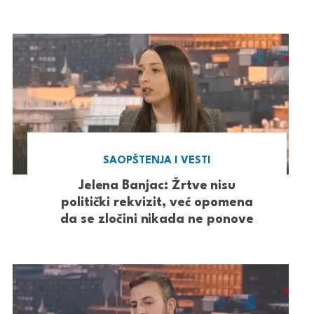
SAOPŠTENJA I VESTI
Jelena Banjac: Žrtve nisu
politički rekvizit, već opomena
da se zločini nikada ne ponove