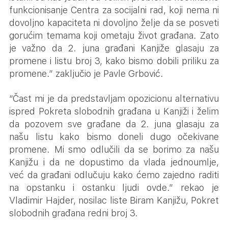
funkcionisanje Centra za socijalni rad, koji nema ni
dovoljno kapaciteta ni dovoljno želje da se posveti
gorućim temama koji ometaju život građana. Zato
je važno da 2. juna građani Kanjiže glasaju za
promene i listu broj 3, kako bismo dobili priliku za
promene.” zaključio je Pavle Grbović.
“Čast mi je da predstavljam opozicionu alternativu
ispred Pokreta slobodnih građana u Kanjiži i želim
da pozovem sve građane da 2. juna glasaju za
našu listu kako bismo doneli dugo očekivane
promene. Mi smo odlučili da se borimo za našu
Kanjižu i da ne dopustimo da vlada jednoumlje,
već da građani odlučuju kako ćemo zajedno raditi
na opstanku i ostanku ljudi ovde.” rekao je
Vladimir Hajder, nosilac liste Biram Kanjižu, Pokret
slobodnih građana redni broj 3.