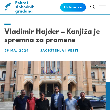
Pokret
pametnih
slobodnih
Učlani se
građana
Vladimir Hajder – Kanjiža je
spremna za promene
28 MAJ 2024
SAOPŠTENJA I VESTI