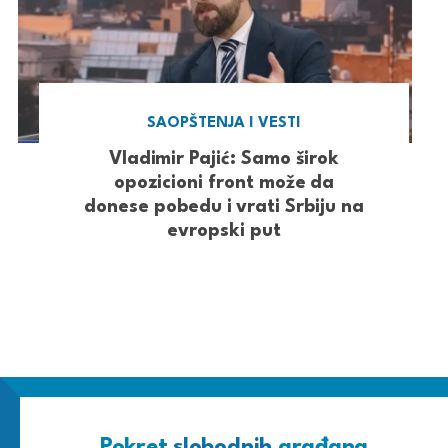
SAOPŠTENJA I VESTI
Vladimir Pajić: Samo širok
opozicioni front može da
donese pobedu i vrati Srbiju na
evropski put
Pokret
slobodnih
građana