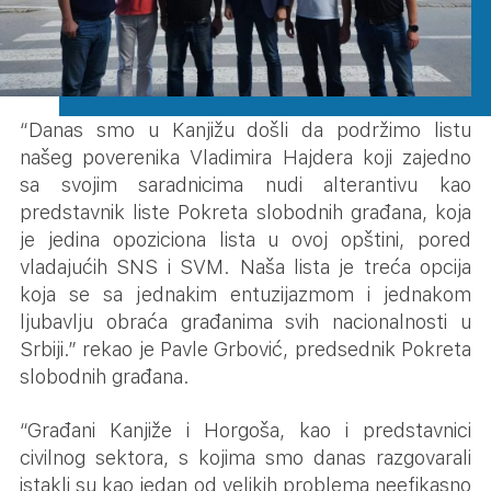
“Danas smo u Kanjižu došli da podržimo listu
našeg poverenika Vladimira Hajdera koji zajedno
sa svojim saradnicima nudi alterantivu kao
predstavnik liste Pokreta slobodnih građana, koja
je jedina opoziciona lista u ovoj opštini, pored
vladajućih SNS i SVM. Naša lista je treća opcija
koja se sa jednakim entuzijazmom i jednakom
ljubavlju obraća građanima svih nacionalnosti u
Srbiji.” rekao je Pavle Grbović, predsednik Pokreta
slobodnih građana.
“Građani Kanjiže i Horgoša, kao i predstavnici
civilnog sektora, s kojima smo danas razgovarali
istakli su kao jedan od velikih problema neefikasno