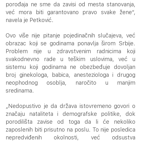
porođaja ne sme da zavisi od mesta stanovanja,
već mora biti garantovano pravo svake žene“,
navela je Petković.
Ovo više nije pitanje pojedinačnih slučajeva, već
obrazac koji se godinama ponavlja širom Srbije.
Problem nije u zdravstvenim radnicima koji
svakodnevno rade u teškim uslovima, već u
sistemu koji godinama ne obezbeđuje dovoljan
broj ginekologa, babica, anesteziologa i drugog
neophodnog osoblja, naročito u manjim
sredinama.
„Nedopustivo je da država istovremeno govori o
značaju nataliteta i demografske politike, dok
porodilišta zavise od toga da li će nekoliko
zaposlenih biti prisutno na poslu. To nije posledica
nepredviđenih okolnosti, već odsustva