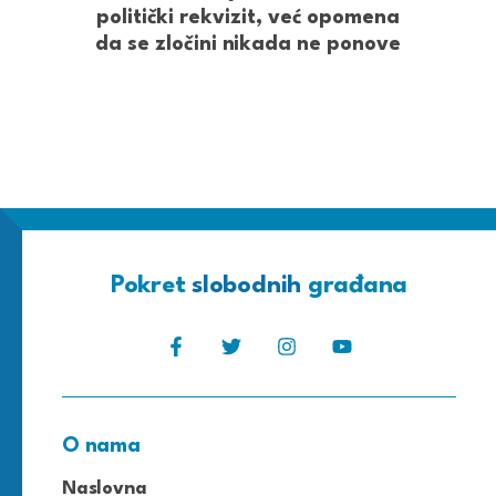
politički rekvizit, već opomena
da se zločini nikada ne ponove
Pokret
slobodnih
građana
O nama
Naslovna