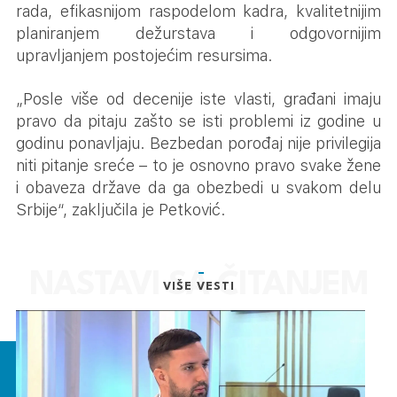
rada, efikasnijom raspodelom kadra, kvalitetnijim
planiranjem dežurstava i odgovornijim
upravljanjem postojećim resursima.
„Posle više od decenije iste vlasti, građani imaju
pravo da pitaju zašto se isti problemi iz godine u
godinu ponavljaju. Bezbedan porođaj nije privilegija
niti pitanje sreće – to je osnovno pravo svake žene
i obaveza države da ga obezbedi u svakom delu
Srbije“, zaključila je Petković.
VIŠE VESTI