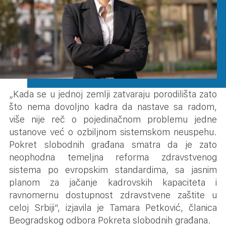
„Kada se u jednoj zemlji zatvaraju porodilišta zato
što nema dovoljno kadra da nastave sa radom,
više nije reč o pojedinačnom problemu jedne
ustanove već o ozbiljnom sistemskom neuspehu.
Pokret slobodnih građana smatra da je zato
neophodna temeljna reforma zdravstvenog
sistema po evropskim standardima, sa jasnim
planom za jačanje kadrovskih kapaciteta i
ravnomernu dostupnost zdravstvene zaštite u
celoj Srbiji“, izjavila je Tamara Petković, članica
Beogradskog odbora Pokreta slobodnih građana.