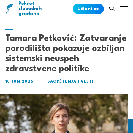
Pokret
pametnih
slobodnih
Učlani se
građana
Tamara Petković: Zatvaranje
porodilišta pokazuje ozbiljan
sistemski neuspeh
zdravstvene politike
10 JUN 2026
SAOPŠTENJA I VESTI