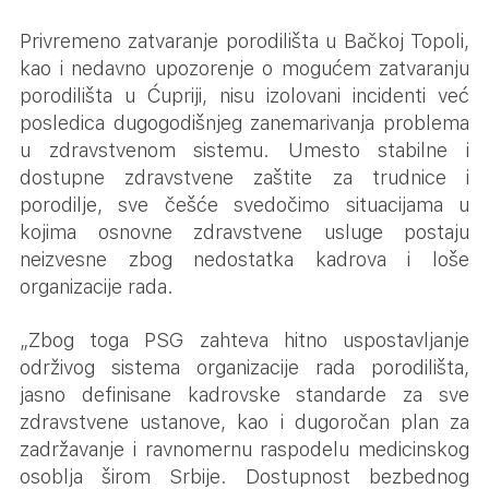
Privremeno zatvaranje porodilišta u Bačkoj Topoli,
kao i nedavno upozorenje o mogućem zatvaranju
porodilišta u Ćupriji, nisu izolovani incidenti već
posledica dugogodišnjeg zanemarivanja problema
u zdravstvenom sistemu. Umesto stabilne i
dostupne zdravstvene zaštite za trudnice i
porodilje, sve češće svedočimo situacijama u
kojima osnovne zdravstvene usluge postaju
neizvesne zbog nedostatka kadrova i loše
organizacije rada.
„Zbog toga PSG zahteva hitno uspostavljanje
održivog sistema organizacije rada porodilišta,
jasno definisane kadrovske standarde za sve
zdravstvene ustanove, kao i dugoročan plan za
zadržavanje i ravnomernu raspodelu medicinskog
osoblja širom Srbije. Dostupnost bezbednog