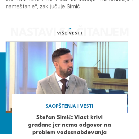
nameštanje“, zaključuje Simić.
VIŠE VESTI
SAOPŠTENJA I VESTI
Stefan Simić: Vlast krivi
građane jer nema odgovor na
problem vodosnabdevanja