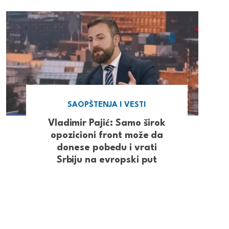
SAOPŠTENJA I VESTI
Vladimir Pajić: Samo širok
opozicioni front može da
donese pobedu i vrati
Srbiju na evropski put