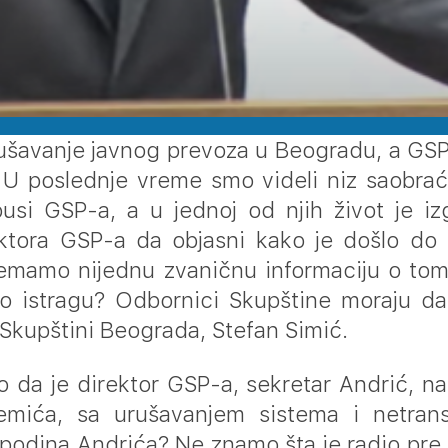
rušavanje javnog prevoza u Beogradu, a GSP
 U poslednje vreme smo videli niz saobra
usi GSP-a, a u jednoj od njih život je iz
ektora GSP-a da objasni kako je došlo do 
nemamo nijednu zvaničnu informaciju o tom
 istragu? Odbornici Skupštine moraju da zn
Skupštini Beograda, Stefan Simić.
io da je direktor GSP-a, sekretar Andrić, n
emića, sa urušavanjem sistema i netran
spodina Andrića? Ne znamo šta je radio pre 