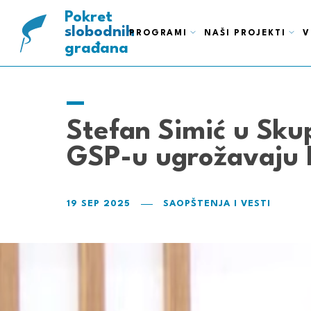
ispravnih
pametnih
Pokret
slobodnih
PROGRAMI
NAŠI PROJEKTI
V
građana
Stefan Simić u Sku
GSP-u ugrožavaju
19 SEP 2025
SAOPŠTENJA I VESTI