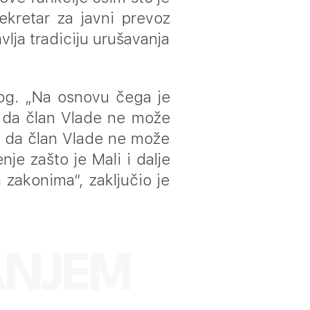
kretar za javni prevoz
lja tradiciju urušavanja
log. „Na osnovu čega je
6 da član Vlade ne može
ra da član Vlade ne može
je zašto je Mali i dalje
 zakonima“, zaključio je