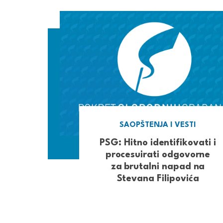
SAOPŠTENJA I VESTI
PSG: Hitno identifikovati i
procesuirati odgovorne
za brutalni napad na
Stevana Filipovića