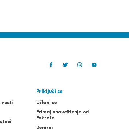
Priključi se
 vesti
Učlani se
Primaj obaveštenja od
Pokreta
stovi
Doniraj