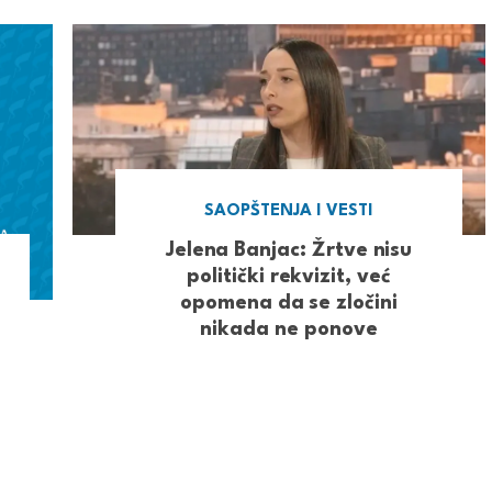
SAOPŠTENJA I VESTI
Jelena Banjac: Žrtve nisu
politički rekvizit, već
opomena da se zločini
nikada ne ponove