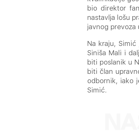
bio direktor f
nastavlja lošu p
javnog prevoza u
Na kraju, Simić
Siniša Mali i d
biti poslanik u 
biti član uprav
odbornik, iako 
Simić.