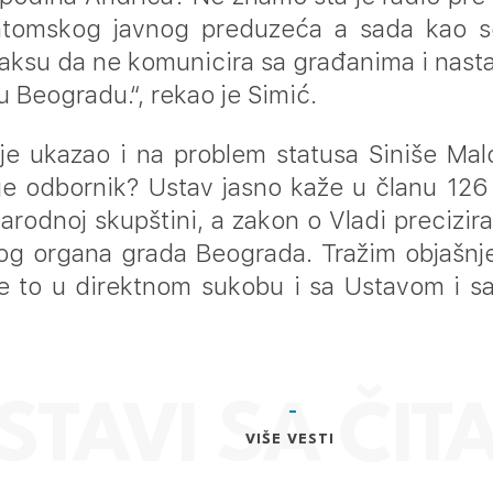
antomskog javnog preduzeća a sada kao se
raksu da ne komunicira sa građanima i nastav
 Beogradu.“, rekao je Simić.
 je ukazao i na problem statusa Siniše Ma
alje odbornik? Ustav jasno kaže u članu 12
Narodnoj skupštini, a zakon o Vladi precizi
nog organa grada Beograda. Tražim objašnjen
je to u direktnom sukobu i sa Ustavom i sa
VIŠE VESTI