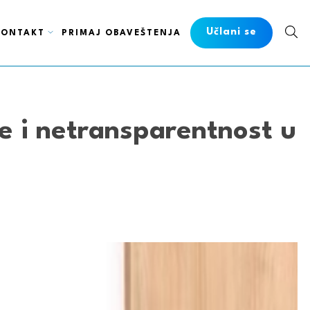
Učlani se
KONTAKT
PRIMAJ OBAVEŠTENJA
e i netransparentnost u