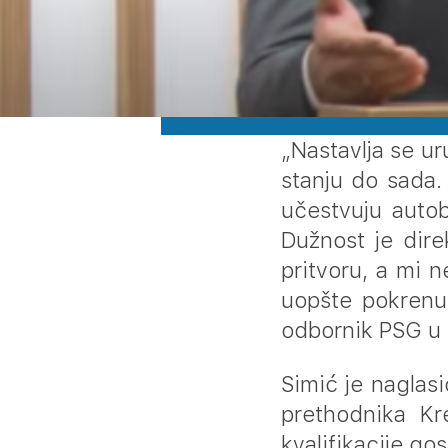
„Nastavlja se u
stanju do sada.
učestvuju autob
Dužnost je dir
pritvoru, a mi 
uopšte pokrenuo
odbornik PSG u 
Simić je naglas
prethodnika Kr
kvalifikacije go