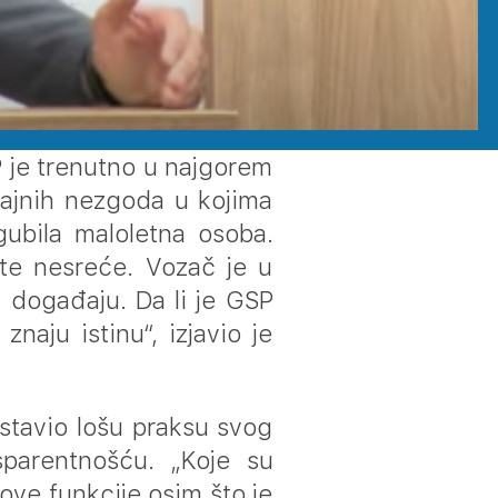
 je trenutno u najgorem
ćajnih nezgoda u kojima
gubila maloletna osoba.
te nesreće. Vozač je u
 događaju. Da li je GSP
aju istinu“, izjavio je
astavio lošu praksu svog
sparentnošću. „Koje su
ove funkcije osim što je