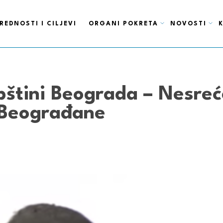
REDNOSTI I CILJEVI
ORGANI POKRETA
NOVOSTI
pštini Beograda – Nesreć
 Beograđane