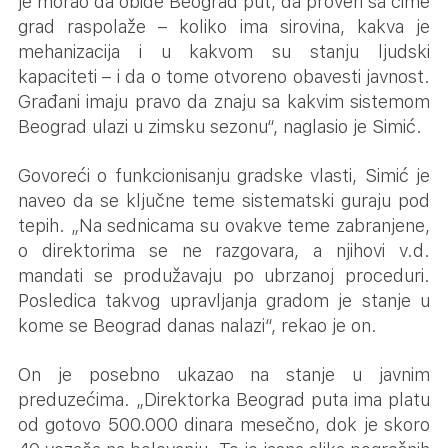
je morao da obiđe Beograd put, da proveri sa čime
grad raspolaže – koliko ima sirovina, kakva je
mehanizacija i u kakvom su stanju ljudski
kapaciteti – i da o tome otvoreno obavesti javnost.
Građani imaju pravo da znaju sa kakvim sistemom
Beograd ulazi u zimsku sezonu“, naglasio je Simić.
Govoreći o funkcionisanju gradske vlasti, Simić je
naveo da se ključne teme sistematski guraju pod
tepih. „Na sednicama su ovakve teme zabranjene,
o direktorima se ne razgovara, a njihovi v.d.
mandati se produžavaju po ubrzanoj proceduri.
Posledica takvog upravljanja gradom je stanje u
kome se Beograd danas nalazi“, rekao je on.
On je posebno ukazao na stanje u javnim
preduzećima. „Direktorka Beograd puta ima platu
od gotovo 500.000 dinara mesečno, dok je skoro