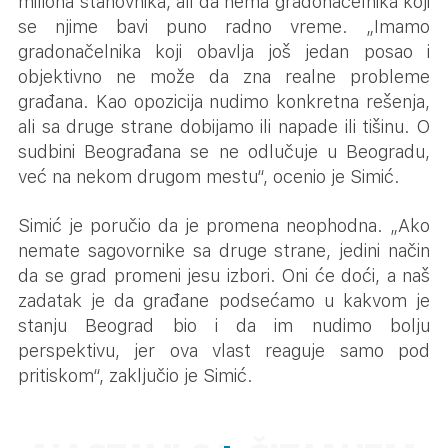
miliona stanovnika, ali da nema gradonačelnika koji
se njime bavi puno radno vreme. „Imamo
gradonačelnika koji obavlja još jedan posao i
objektivno ne može da zna realne probleme
građana. Kao opozicija nudimo konkretna rešenja,
ali sa druge strane dobijamo ili napade ili tišinu. O
sudbini Beograđana se ne odlučuje u Beogradu,
već na nekom drugom mestu“, ocenio je Simić.
Simić je poručio da je promena neophodna. „Ako
nemate sagovornike sa druge strane, jedini način
da se grad promeni jesu izbori. Oni će doći, a naš
zadatak je da građane podsećamo u kakvom je
stanju Beograd bio i da im nudimo bolju
perspektivu, jer ova vlast reaguje samo pod
pritiskom“, zaključio je Simić.