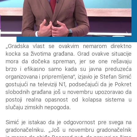
„Gradska vlast se ovakvim nemarom direktno
kocka sa životima građana. Grad ovakve situacije
mora da dočeka spreman, jer se one rešavaju
brzo i efikasno samo kada su javna preduzeća
organizovana i pripremljena“, izjavio je Stefan Simić
gostujući na televiziji N1, podsećajući da je Pokret
slobodnih građana još u novembru upozoravao da
postoji realna opasnost od kolapsa sistema u
slučaju zimskih nepogoda.
Simić je istakao da je odgovornost pre svega na
gradonačelniku. „Još u novembru gradonačelnik