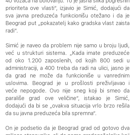
40 vozača na bolovanju. To je jasna slika pogrešnih
prioriteta ove vlasti“, izjavio je Simić, dodajući da
sva javna preduzeća funkcionišu otežano i da je
Beograd put „pokazatelj kako gradska vlast zaista
radi“.
Simić je naveo da problem nije samo u broju ljudi,
već u strukturi sistema. „Kada imate preduzeće
od oko 1.200 zaposlenih, od kojih 800 sedi u
administraciji, a 400 treba da radi na ulici, jasno je
da grad ne može da funkcioniše u vanrednim
uslovima. Beograd je u prošlosti preživljavao i
veće nepogode. Ovo nije sneg koji bi smeo da
parališe grad ove veličine“, istakao je Simić,
dodajući da bi se „ovakva situacija vrlo brzo rešila
da su javna preduzeća bila spremna“.
On je podsetio da je Beograd grad od gotovo dva