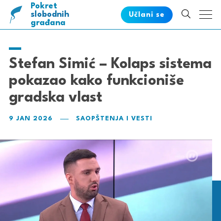
Pokret
pametnih
slobodnih
Učlani se
građana
Stefan Simić – Kolaps sistema
pokazao kako funkcioniše
gradska vlast
9 JAN 2026
SAOPŠTENJA I VESTI