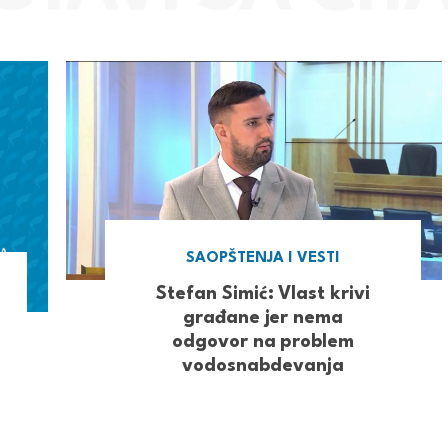
SAOPŠTENJA I VESTI
Stefan Simić: Vlast krivi
građane jer nema
odgovor na problem
vodosnabdevanja