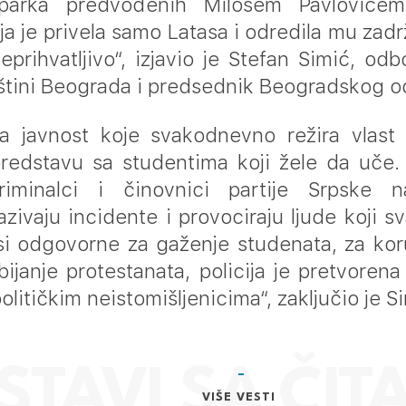
 parka predvođenih Milošem Pavlovićem
ja je privela samo Latasa i odredila mu zadr
eprihvatljivo“, izjavio je Stefan Simić, od
tini Beograda i predsednik Beogradskog o
a javnost koje svakodnevno režira vlast 
predstavu sa studentima koji žele da uče.
riminalci i činovnici partije Srpske n
zivaju incidente i provociraju ljude koji 
i odgovorne za gaženje studenata, za koru
bijanje protestanata, policija je pretvorena
litičkim neistomišljenicima“, zaključio je S
VIŠE VESTI