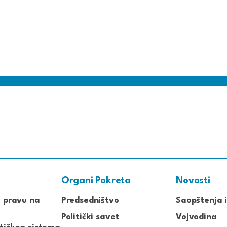
Organi Pokreta
Novosti
o pravu na
Predsedništvo
Saopštenja i
Politički savet
Vojvodina