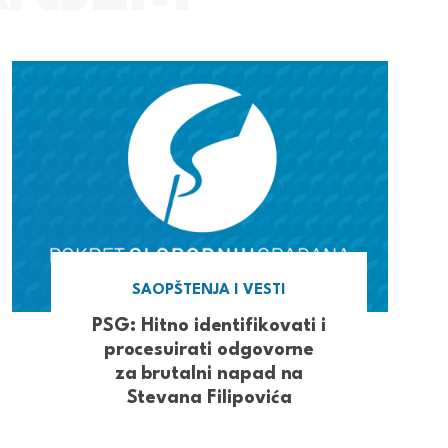
SAOPŠTENJA I VESTI
PSG: Hitno identifikovati i
procesuirati odgovorne
za brutalni napad na
Stevana Filipovića