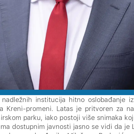
adležnih institucija hitno oslobađanje iz 
ta Kreni-promeni. Latas je pritvoren za 
nirskom parku, iako postoji više snimaka k
ima dostupnim javnosti jasno se vidi da je