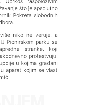
. Uprkos raspoloživim
žavanje što je apsolutno
bornik Pokreta slobodnih
dbora.
više niko ne veruje, a
 U Pionirskom parku se
apredne stranke, koji
svakodnevno protestvuju.
pcije u kojima građani
 u aparat kojim se vlast
imić.