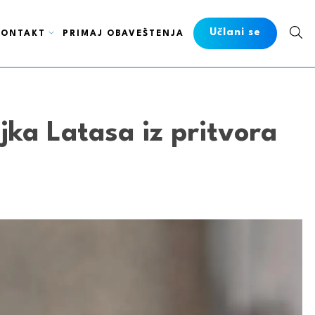
Učlani se
KONTAKT
PRIMAJ OBAVEŠTENJA
ljka Latasa iz pritvora