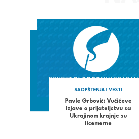
SAOPŠTENJA I VESTI
Pavle Grbović: Vučićeve
izjave o prijateljstvu sa
Ukrajinom krajnje su
licemerne