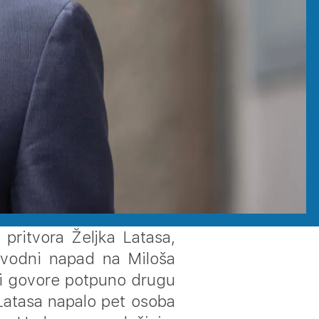
pritvora Željka Latasa,
navodni napad na Miloša
oji govore potpuno drugu
 Latasa napalo pet osoba