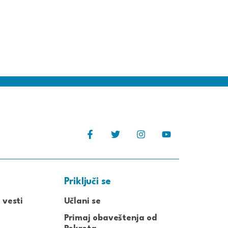
Priključi se
 vesti
Učlani se
Primaj obaveštenja od