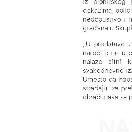
iz pionirskog
dokazima, polici
nedopustivo i n
građana u Skupš
„U predstave z
naročito ne u 
nalaze sitni k
svakodnevno iza
Umesto da haps
stradaju, za pre
obračunava sa po