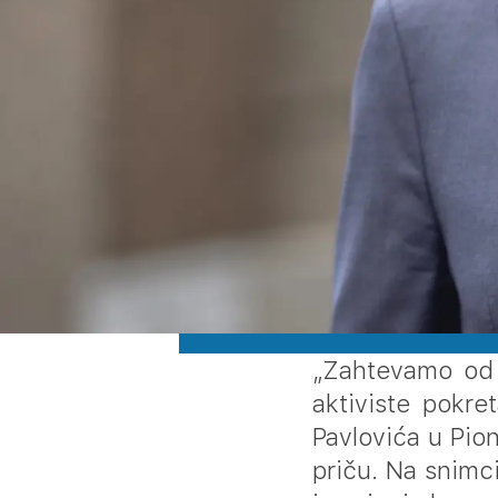
„Zahtevamo od n
aktiviste pokre
Pavlovića u Pio
priču. Na snimc