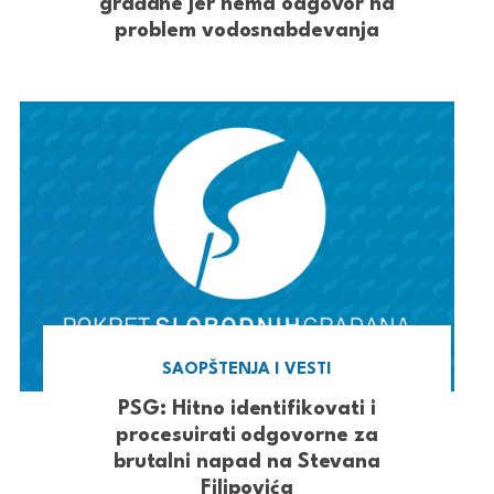
građane jer nema odgovor na
problem vodosnabdevanja
SAOPŠTENJA I VESTI
PSG: Hitno identifikovati i
procesuirati odgovorne za
brutalni napad na Stevana
Filipovića