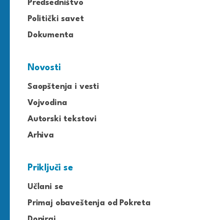
Predsedništvo
Politički savet
Dokumenta
Novosti
Saopštenja i vesti
Vojvodina
Autorski tekstovi
Arhiva
Priključi se
Učlani se
Primaj obaveštenja od Pokreta
Doniraj