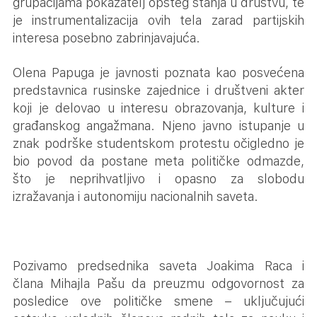
grupacijama pokazatelj opšteg stanja u društvu, te
je instrumentalizacija ovih tela zarad partijskih
interesa posebno zabrinjavajuća.
Olena Papuga je javnosti poznata kao posvećena
predstavnica rusinske zajednice i društveni akter
koji je delovao u interesu obrazovanja, kulture i
građanskog angažmana. Njeno javno istupanje u
znak podrške studentskom protestu očigledno je
bio povod da postane meta političke odmazde,
što je neprihvatljivo i opasno za slobodu
izražavanja i autonomiju nacionalnih saveta.
Pozivamo predsednika saveta Joakima Raca i
člana Mihajla Pašu da preuzmu odgovornost za
posledice ove političke smene – uključujući