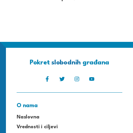
Pokret
slobodnih
građana
O nama
Naslovna
Vrednosti i ciljevi