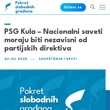
Pokret
pametnih
slobodnih
Učlani se
građana
PSG Kula – Nacionalni saveti
moraju biti nezavisni od
partijskih direktiva
23 JUL 2025
SAOPŠTENJA I VESTI