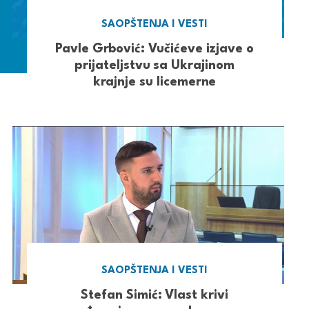
SAOPŠTENJA I VESTI
Pavle Grbović: Vučićeve izjave o
prijateljstvu sa Ukrajinom
krajnje su licemerne
SAOPŠTENJA I VESTI
Stefan Simić: Vlast krivi