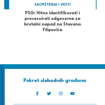
SAOPŠTENJA I VESTI
PSG: Hitno identifikovati i
procesuirati odgovorne za
brutalni napad na Stevana
Filipovića
Pokret
slobodnih
građana