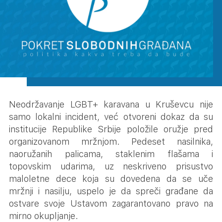
Neodržavanje LGBT+ karavana u Kruševcu nije
samo lokalni incident, već otvoreni dokaz da su
institucije Republike Srbije položile oružje pred
organizovanom mržnjom. Pedeset nasilnika,
naoružanih palicama, staklenim flašama i
topovskim udarima, uz neskriveno prisustvo
maloletne dece koja su dovedena da se uče
mržnji i nasilju, uspelo je da spreči građane da
ostvare svoje Ustavom zagarantovano pravo na
mirno okupljanje.