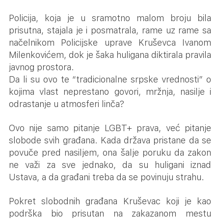
Policija, koja je u sramotno malom broju bila
prisutna, stajala je i posmatrala, rame uz rame sa
načelnikom Policijske uprave Kruševca Ivanom
Milenkovićem, dok je šaka huligana diktirala pravila
javnog prostora.
Da li su ovo te “tradicionalne srpske vrednosti” o
kojima vlast neprestano govori, mržnja, nasilje i
odrastanje u atmosferi linča?
Ovo nije samo pitanje LGBT+ prava, već pitanje
slobode svih građana. Kada država pristane da se
povuče pred nasiljem, ona šalje poruku da zakon
ne važi za sve jednako, da su huligani iznad
Ustava, a da građani treba da se povinuju strahu.
Pokret slobodnih građana Kruševac koji je kao
podrška bio prisutan na zakazanom mestu