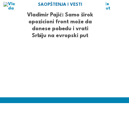
SAOPŠTENJA I VESTI
Vladimir Pajić: Samo širok
opozicioni front može da
donese pobedu i vrati
Srbiju na evropski put