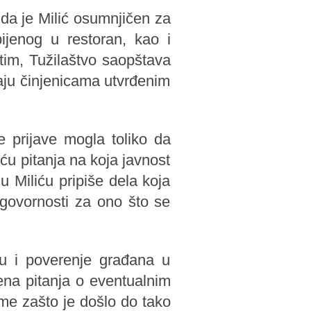
 da je Milić osumnjičen za
ijenog u restoran, kao i
tim, Tužilaštvo saopštava
aju činjenicama utvrđenim
e prijave mogla toliko da
u pitanja na koja javnost
 Miliću pripiše dela koja
dgovornosti za ono što se
u i poverenje građana u
rena pitanja o eventualnim
me zašto je došlo do tako