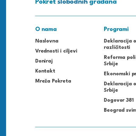
Pokret
slobodnih
građana
O nama
Programi
Naslovna
Deklaracija 
različitosti
Vrednosti i ciljevi
Reforma poli
Doniraj
Srbije
Kontakt
Ekonomski p
Mreža Pokreta
Deklaracija o
Srbije
Dogovor 381
Beograd svi