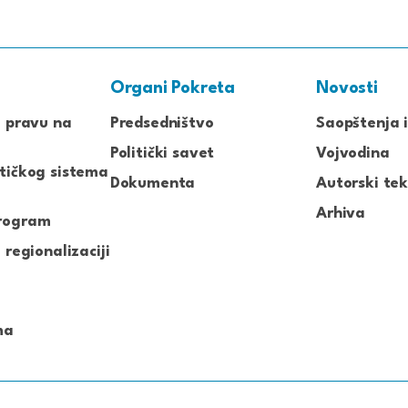
Organi Pokreta
Novosti
o pravu na
Predsedništvo
Saopštenja i
Politički savet
Vojvodina
tičkog sistema
Dokumenta
Autorski tek
Arhiva
rogram
 regionalizaciji
ma