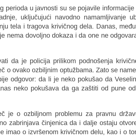
perioda u javnosti su se pojavile informacije
adnje, uključujući navodno namamljivanje ub
nju tela i tragova krivičnog dela. Danas, među
nje nema dovoljno dokaza i da one ne odgovar
ati da je policija prilikom podnošenja krivičn
reč o ovako ozbiljnim optužbama. Zato se nameć
ije odgovor: da li je neko pokušao da Veselinu
 danas neko pokušava da ga zaštiti od pune o
eč je o ozbiljnom problemu za pravnu držav
bno zabrinjava činjenica da i dalje ostaju otvo
je imao o izvršenom krivičnom delu, kao i o to