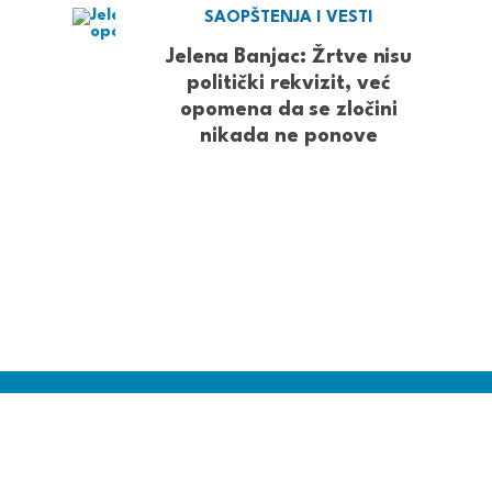
SAOPŠTENJA I VESTI
Jelena Banjac: Žrtve nisu
politički rekvizit, već
opomena da se zločini
nikada ne ponove