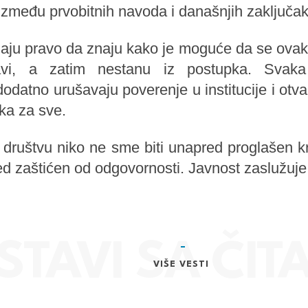
 između prvobitnih navoda i današnjih zaključak
maju pravo da znaju kako je moguće da se ovak
ijavi, a zatim nestanu iz postupka. Svak
dodatno urušavaju poverenje u institucije i otv
ka za sve.
ruštvu niko ne sme biti unapred proglašen kriv
ed zaštićen od odgovornosti. Javnost zaslužuje i
VIŠE VESTI