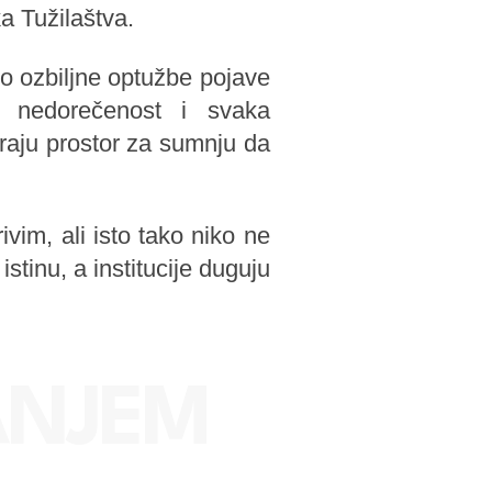
a Tužilaštva.
o ozbiljne optužbe pojave
a nedorečenost i svaka
araju prostor za sumnju da
im, ali isto tako niko ne
stinu, a institucije duguju