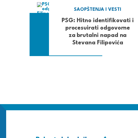
SAOPŠTENJA I VESTI
PSG: Hitno identifikovati i
procesuirati odgovorne
za brutalni napad na
Stevana Filipovića