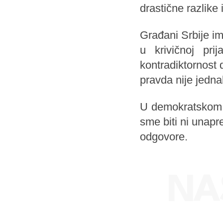
drastične razlike
Građani Srbije i
u krivičnoj pr
kontradiktornost 
pravda nije jedna
U demokratskom d
sme biti ni unapr
odgovore.