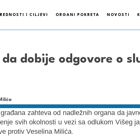
REDNOSTI I CILJEVI
ORGANI POKRETA
NOVOSTI
da dobije odgovore o slu
 građana zahteva od nadležnih organa da javno
njenje svih okolnosti u vezi sa odlukom Višeg j
ve protiv Veselina Milića.