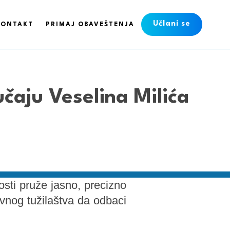
Učlani se
KONTAKT
PRIMAJ OBAVEŠTENJA
čaju Veselina Milića
sti pruže jasno, precizno
avnog tužilaštva da odbaci