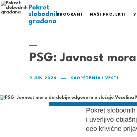
ispravnih
pametnih
Pokret
slobodnih
PROGRAMI
NAŠI PROJEKTI
V
građana
PSG: Javnost mora 
9 JUN 2026
SAOPŠTENJA I VESTI
Pokret slobodnih
i uverljivo objaš
deo krivične prija