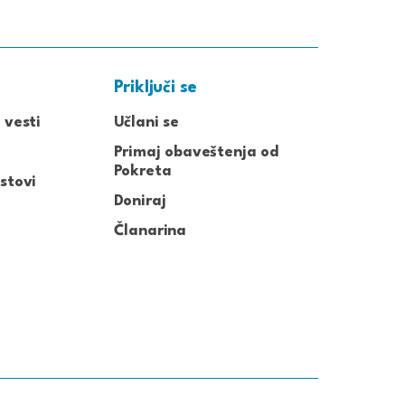
Priključi se
 vesti
Učlani se
Primaj obaveštenja od
Pokreta
stovi
Doniraj
Članarina