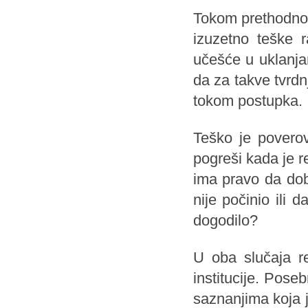
Tokom prethodnog 
izuzetno teške r
učešće u uklanja
da za takve tvrd
tokom postupka.
Teško je poverov
pogreši kada je 
ima pravo da dob
nije počinio ili
dogodilo?
U oba slučaja r
institucije. Pose
saznanjima koja 