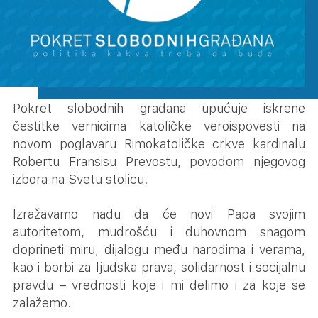
Pokret slobodnih građana upućuje iskrene
čestitke vernicima katoličke veroispovesti na
novom poglavaru Rimokatoličke crkve kardinalu
Robertu Fransisu Prevostu, povodom njegovog
izbora na Svetu stolicu.
Izražavamo nadu da će novi Papa svojim
autoritetom, mudrošću i duhovnom snagom
doprineti miru, dijalogu među narodima i verama,
kao i borbi za ljudska prava, solidarnost i socijalnu
pravdu – vrednosti koje i mi delimo i za koje se
zalažemo.