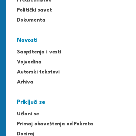
Predsedništvo
Politički savet
Dokumenta
Novosti
Saopštenja i vesti
Vojvodina
Autorski tekstovi
Arhiva
Priključi se
Učlani se
Primaj obaveštenja od Pokreta
Doniraj