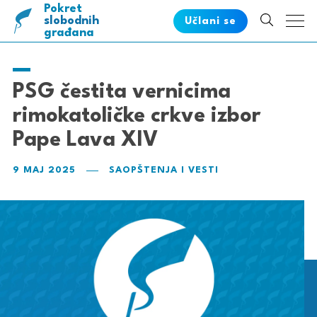
Pokret
pametnih
slobodnih
Učlani se
građana
PSG čestita vernicima
rimokatoličke crkve izbor
Pape Lava XIV
9 MAJ 2025
SAOPŠTENJA I VESTI