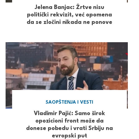
Jelena Banjac: Žrtve nisu
politički rekvizit, već opomena
da se zločini nikada ne ponove
SAOPŠTENJA I VESTI
Vladimir Pajić: Samo širok
opozicioni front može da
donese pobedu i vrati Srbiju na
evropski put