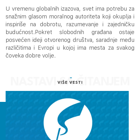
U vremenu globalnih izazova, svet ima potrebu za
snažnim glasom moralnog autoriteta koji okuplja i
inspiriše na dobrotu, razumevanje i zajedničku
budućnost.Pokret slobodnih građana ostaje
posvećen ideji otvorenog društva, saradnje među
različitima i Evropi u kojoj ima mesta za svakog
čoveka dobre volje.
VIŠE VESTI