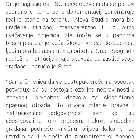
On je naglasio da PSG neće dozvoliti da se ponovi
scenario u kome se u dokumentaciji zanemaruje
realno stanje na terenu. „Nova Studija mora biti
urađena stručno, transparentno i uz puno
uvažavanje činjenica. Ne može se u papirima
brisati postojanje kuća, škole i vrtića. Bezbednost
ljudi mora biti apsolutni prioritet, a Grad Beograd i
nadležne institucije imaju obavezu da zaštite svoje
građane“, poručio je Simić.
“Sama činjenica da se postupak vraća na početak
potvrđuje da su postojale ozbiljne nepravilnosti u
izdavanju prvobitne dozvole za skladištenje
opasnog otpada. To otvara pitanje pravne i
institucionalne odgovornosti svih koji su
učestvovali u tom procesu. Pokret slobodnih
građana podneće krivičnu prijavu kako bi se
utvrdilo da li je došlo do zloupotrebe službenog