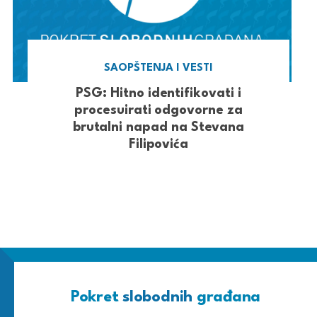
SAOPŠTENJA I VESTI
PSG: Hitno identifikovati i
procesuirati odgovorne za
brutalni napad na Stevana
Filipovića
Pokret
slobodnih
građana