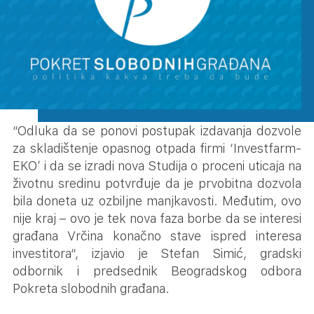
“Odluka da se ponovi postupak izdavanja dozvole
za skladištenje opasnog otpada firmi ‘Investfarm-
EKO’ i da se izradi nova Studija o proceni uticaja na
životnu sredinu potvrđuje da je prvobitna dozvola
bila doneta uz ozbiljne manjkavosti. Međutim, ovo
nije kraj – ovo je tek nova faza borbe da se interesi
građana Vrčina konačno stave ispred interesa
investitora“, izjavio je Stefan Simić, gradski
odbornik i predsednik Beogradskog odbora
Pokreta slobodnih građana.