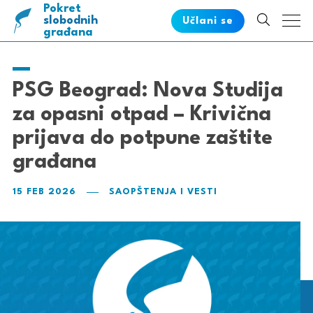
Pokret
pametnih
slobodnih
Učlani se
građana
PSG Beograd: Nova Studija
za opasni otpad – Krivična
prijava do potpune zaštite
građana
15 FEB 2026
SAOPŠTENJA I VESTI