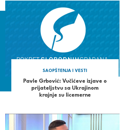
SAOPŠTENJA I VESTI
Pavle Grbović: Vučićeve izjave o
prijateljstvu sa Ukrajinom
krajnje su licemerne