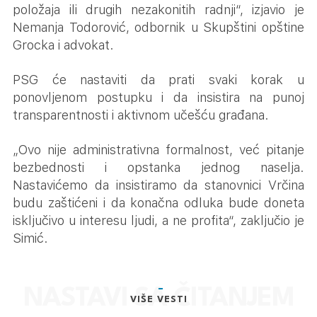
položaja ili drugih nezakonitih radnji“, izjavio je
Nemanja Todorović, odbornik u Skupštini opštine
Grocka i advokat.
PSG će nastaviti da prati svaki korak u
ponovljenom postupku i da insistira na punoj
transparentnosti i aktivnom učešću građana.
„Ovo nije administrativna formalnost, već pitanje
bezbednosti i opstanka jednog naselja.
Nastavićemo da insistiramo da stanovnici Vrčina
budu zaštićeni i da konačna odluka bude doneta
isključivo u interesu ljudi, a ne profita“, zaključio je
Simić.
VIŠE VESTI