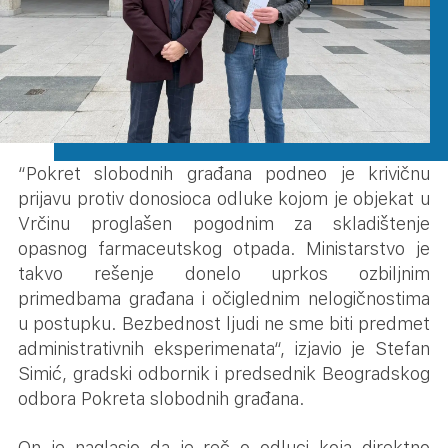
“Pokret slobodnih građana podneo je krivičnu
prijavu protiv donosioca odluke kojom je objekat u
Vrčinu proglašen pogodnim za skladištenje
opasnog farmaceutskog otpada. Ministarstvo je
takvo rešenje donelo uprkos ozbiljnim
primedbama građana i očiglednim nelogičnostima
u postupku. Bezbednost ljudi ne sme biti predmet
administrativnih eksperimenata“, izjavio je Stefan
Simić, gradski odbornik i predsednik Beogradskog
odbora Pokreta slobodnih građana.
On je naglasio da je reč o odluci koja direktno