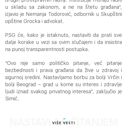
u skladu sa zakonom, a ne na štetu građana“,
izjavio je Nemanja Todorović, odbornik u Skupštini
opštine Grocka i advokat.
PSG će, kako je istaknuto, nastaviti da prati sve
dalje korake u vezi sa ovim slučajem i da insistira
na punoj transparentnosti postupka.
“Ovo nije samo političko pitanje, već pitanje
bezbednosti i prava građana da žive u zdravoj i
sigurnoj sredini. Nastavljamo borbu za bolji Vrčin i
bolji Beograd – grad u kome su interes i zdravlje
ljudi iznad svakog privatnog interesa“, zaključio je
Simić.
VIŠE VESTI