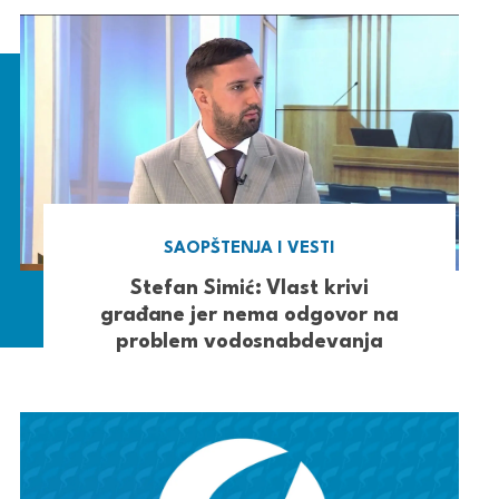
SAOPŠTENJA I VESTI
Stefan Simić: Vlast krivi
građane jer nema odgovor na
problem vodosnabdevanja