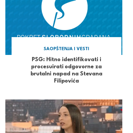
SAOPŠTENJA I VESTI
PSG: Hitno identifikovati i
procesuirati odgovorne za
brutalni napad na Stevana
Filipovića