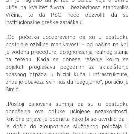
utiče na kvalitet života i bezbednost stanovnika
Vrčina, te da PSG neće dozvoliti da se
institucionalne greške zataškaju.
„Od početka upozoravamo da su u postupku
postojale ozbiljne manjkavosti – od načina na koji
je vođena procedura, do ignorisanja realnog stanja
na terenu. Kada se donese rešenje kojim se
objekat proglašava pogodnim za skladištenje
opasnog otpada u blizini kuća i infrastrukture,
onda je obaveza svih nas da reagujemo“, poručio je
Simić.
„Postoji osnovana sumnja da su u postupku
donošenja ove odluke učinjene nezakonitosti.
Krivična prijava je podneta kako bi se utvrdilo da li
je došlo do zloupotrebe službenog položaja ili
drugih protivpravnih radnji. Institucije moraju raditi