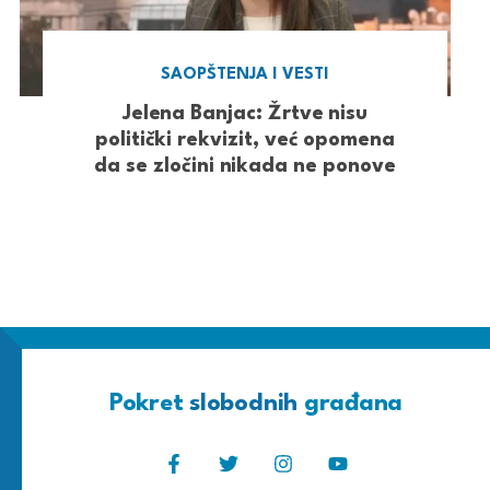
SAOPŠTENJA I VESTI
Jelena Banjac: Žrtve nisu
politički rekvizit, već opomena
da se zločini nikada ne ponove
Pokret
slobodnih
građana