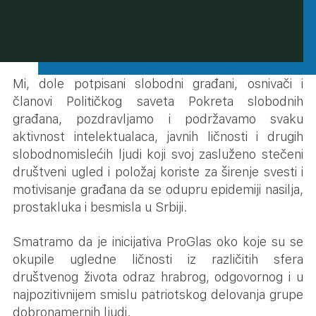
Mi, dole potpisani slobodni građani, osnivači i
članovi Političkog saveta Pokreta slobodnih
građana, pozdravljamo i podržavamo svaku
aktivnost intelektualaca, javnih ličnosti i drugih
slobodnomislećih ljudi koji svoj zasluženo stečeni
društveni ugled i položaj koriste za širenje svesti i
motivisanje građana da se odupru epidemiji nasilja,
prostakluka i besmisla u Srbiji.
Smatramo da je inicijativa ProGlas oko koje su se
okupile ugledne ličnosti iz različitih sfera
društvenog života odraz hrabrog, odgovornog i u
najpozitivnijem smislu patriotskog delovanja grupe
dobronamernih ljudi.