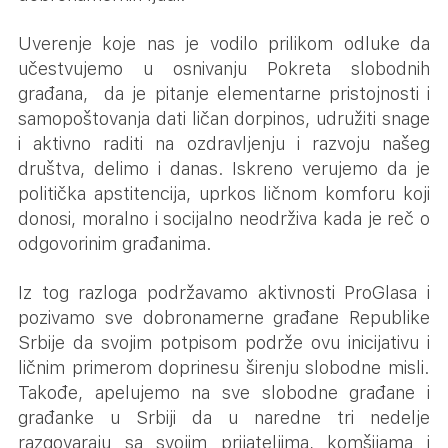
Uverenje koje nas je vodilo prilikom odluke da
učestvujemo u osnivanju Pokreta slobodnih
građana, da je pitanje elementarne pristojnosti i
samopoštovanja dati ličan dorpinos, udružiti snage
i aktivno raditi na ozdravljenju i razvoju našeg
društva, delimo i danas. Iskreno verujemo da je
politička apstitencija, uprkos ličnom komforu koji
donosi, moralno i socijalno neodrživa kada je reč o
odgovorinim građanima.
Iz tog razloga podržavamo aktivnosti ProGlasa i
pozivamo sve dobronamerne građane Republike
Srbije da svojim potpisom podrže ovu inicijativu i
ličnim primerom doprinesu širenju slobodne misli.
Takođe, apelujemo na sve slobodne građane i
građanke u Srbiji da u naredne tri nedelje
razgovaraju sa svojim prijateljima, komšijama i