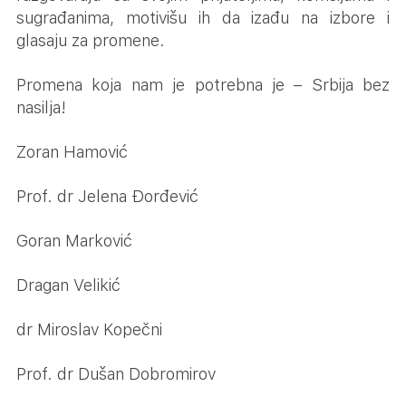
sugrađanima, motivišu ih da izađu na izbore i
glasaju za promene.
Promena koja nam je potrebna je – Srbija bez
nasilja!
Zoran Hamović
Prof. dr Jelena Đorđević
Goran Marković
Dragan Velikić
dr Miroslav Kopečni
Prof. dr Dušan Dobromirov