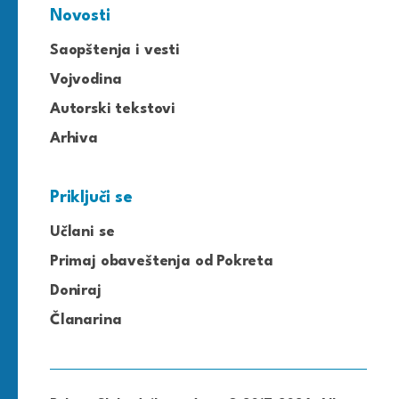
Novosti
Saopštenja i vesti
Vojvodina
Autorski tekstovi
Arhiva
Priključi se
Učlani se
Primaj obaveštenja od Pokreta
Doniraj
Članarina