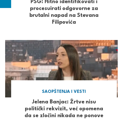
PSG: Hitno identifikovati i
procesuirati odgovorne za
brutalni napad na Stevana
Filipovića
SAOPŠTENJA I VESTI
Jelena Banjac: Žrtve nisu
politički rekvizit, već opomena
da se zločini nikada ne ponove