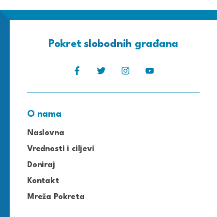
Pokret
slobodnih
građana
O nama
Naslovna
Vrednosti i ciljevi
Doniraj
Kontakt
Mreža Pokreta