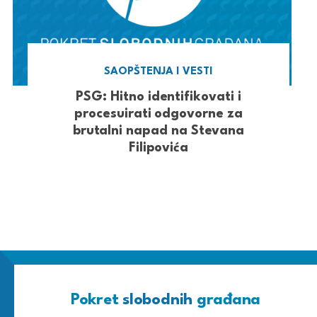
SAOPŠTENJA I VESTI
PSG: Hitno identifikovati i
procesuirati odgovorne za
brutalni napad na Stevana
Filipovića
Pokret
slobodnih
građana