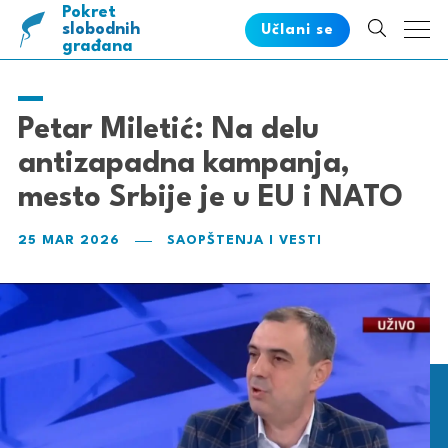
Pokret
pametnih
slobodnih
Učlani se
građana
Petar Miletić: Na delu
antizapadna kampanja,
mesto Srbije je u EU i NATO
25 MAR 2026
SAOPŠTENJA I VESTI