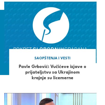
SAOPŠTENJA I VESTI
Pavle Grbović: Vučićeve izjave o
prijateljstvu sa Ukrajinom
krajnje su licemerne