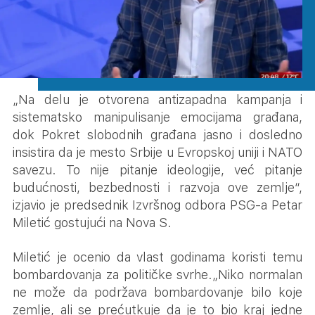
„Na delu je otvorena antizapadna kampanja i
sistematsko manipulisanje emocijama građana,
dok Pokret slobodnih građana jasno i dosledno
insistira da je mesto Srbije u Evropskoj uniji i NATO
savezu. To nije pitanje ideologije, već pitanje
budućnosti, bezbednosti i razvoja ove zemlje“,
izjavio je predsednik Izvršnog odbora PSG-a Petar
Miletić gostujući na Nova S.
Miletić je ocenio da vlast godinama koristi temu
bombardovanja za političke svrhe.„Niko normalan
ne može da podržava bombardovanje bilo koje
zemlje, ali se prećutkuje da je to bio kraj jedne