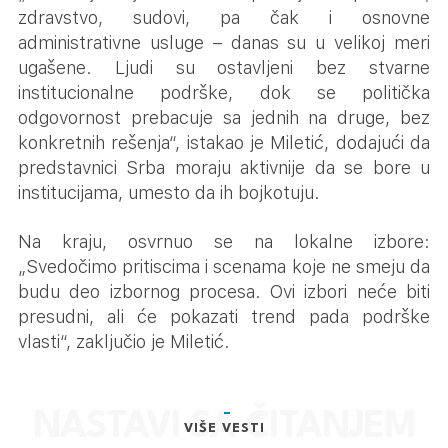
zdravstvo, sudovi, pa čak i osnovne
administrativne usluge – danas su u velikoj meri
ugašene. Ljudi su ostavljeni bez stvarne
institucionalne podrške, dok se politička
odgovornost prebacuje sa jednih na druge, bez
konkretnih rešenja“, istakao je Miletić, dodajući da
predstavnici Srba moraju aktivnije da se bore u
institucijama, umesto da ih bojkotuju.
Na kraju, osvrnuo se na lokalne izbore:
„Svedočimo pritiscima i scenama koje ne smeju da
budu deo izbornog procesa. Ovi izbori neće biti
presudni, ali će pokazati trend pada podrške
vlasti“, zaključio je Miletić.
VIŠE VESTI