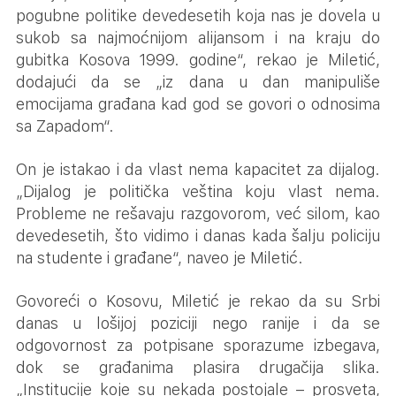
pogubne politike devedesetih koja nas je dovela u
sukob sa najmoćnijom alijansom i na kraju do
gubitka Kosova 1999. godine“, rekao je Miletić,
dodajući da se „iz dana u dan manipuliše
emocijama građana kad god se govori o odnosima
sa Zapadom“.
On je istakao i da vlast nema kapacitet za dijalog.
„Dijalog je politička veština koju vlast nema.
Probleme ne rešavaju razgovorom, već silom, kao
devedesetih, što vidimo i danas kada šalju policiju
na studente i građane“, naveo je Miletić.
Govoreći o Kosovu, Miletić je rekao da su Srbi
danas u lošijoj poziciji nego ranije i da se
odgovornost za potpisane sporazume izbegava,
dok se građanima plasira drugačija slika.
„Institucije koje su nekada postojale – prosveta,