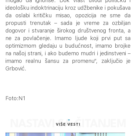
mogao da ignoriše. Dok vlast uvodi političku i
ideološku indoktrinaciju kroz udžbenike i pokušava
da oslabi kritičku misao, opozicija ne sme da
propusti trenutak – sada je vreme za ozbiljan
dogovor i stvaranje širokog društvenog fronta, a
ne za povlačenje. Imamo ljude koji prvi put sa
optimizmom gledaju u budućnost, imamo brojke
na našoj strani, i ako budemo mudri i jedinstveni –
imamo realnu šansu za promenu“, zaključio je
Grbović.
Foto:N1
VIŠE VESTI