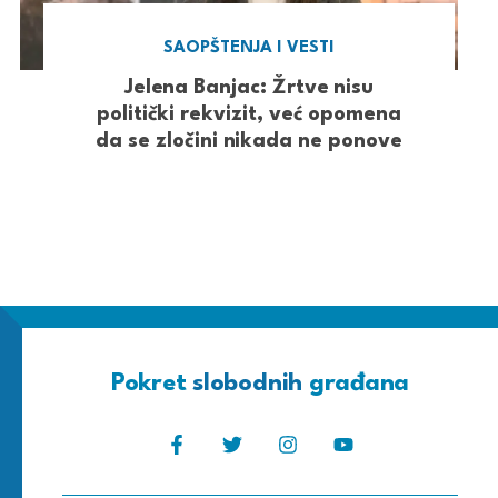
SAOPŠTENJA I VESTI
Jelena Banjac: Žrtve nisu
politički rekvizit, već opomena
da se zločini nikada ne ponove
Pokret
slobodnih
građana