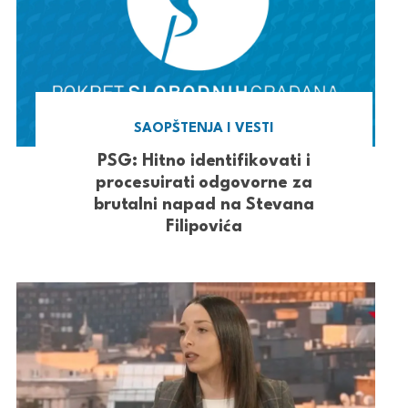
SAOPŠTENJA I VESTI
PSG: Hitno identifikovati i
procesuirati odgovorne za
brutalni napad na Stevana
Filipovića