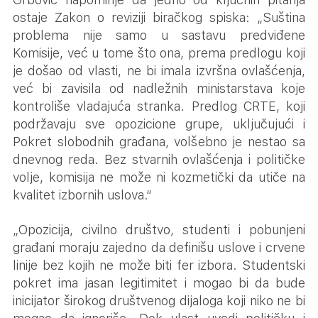
ostaje Zakon o reviziji biračkog spiska: „Suština
problema nije samo u sastavu predviđene
Komisije, već u tome što ona, prema predlogu koji
je došao od vlasti, ne bi imala izvršna ovlašćenja,
već bi zavisila od nadležnih ministarstava koje
kontroliše vladajuća stranka. Predlog CRTE, koji
podržavaju sve opozicione grupe, uključujući i
Pokret slobodnih građana, volšebno je nestao sa
dnevnog reda. Bez stvarnih ovlašćenja i političke
volje, komisija ne može ni kozmetički da utiče na
kvalitet izbornih uslova.“
„Opozicija, civilno društvo, studenti i pobunjeni
građani moraju zajedno da definišu uslove i crvene
linije bez kojih ne može biti fer izbora. Studentski
pokret ima jasan legitimitet i mogao bi da bude
inicijator širokog društvenog dijaloga koji niko ne bi