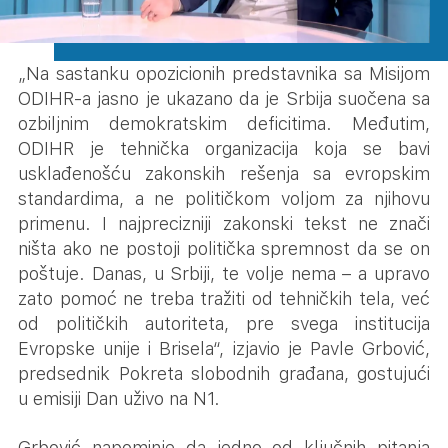
„Na sastanku opozicionih predstavnika sa Misijom
ODIHR-a jasno je ukazano da je Srbija suočena sa
ozbiljnim demokratskim deficitima. Međutim,
ODIHR je tehnička organizacija koja se bavi
usklađenošću zakonskih rešenja sa evropskim
standardima, a ne političkom voljom za njihovu
primenu. I najprecizniji zakonski tekst ne znači
ništa ako ne postoji politička spremnost da se on
poštuje. Danas, u Srbiji, te volje nema – a upravo
zato pomoć ne treba tražiti od tehničkih tela, već
od političkih autoriteta, pre svega institucija
Evropske unije i Brisela“, izjavio je Pavle Grbović,
predsednik Pokreta slobodnih građana, gostujući
u emisiji Dan uživo na N1.
Grbović napominje da jedno od ključnih pitanja