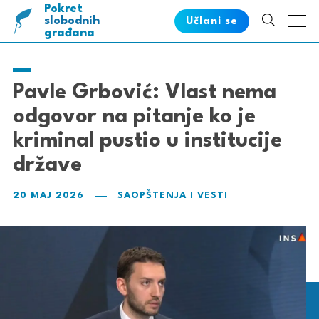
Pokret
pametnih
slobodnih
Učlani se
građana
Pavle Grbović: Vlast nema
odgovor na pitanje ko je
kriminal pustio u institucije
države
20 MAJ 2026
SAOPŠTENJA I VESTI