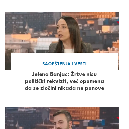
SAOPŠTENJA I VESTI
Jelena Banjac: Žrtve nisu
politički rekvizit, već opomena
da se zločini nikada ne ponove