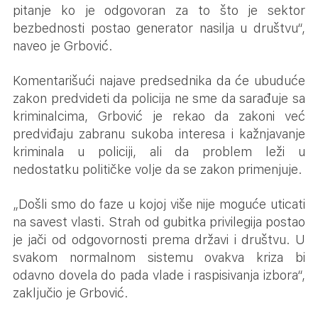
pitanje ko je odgovoran za to što je sektor
bezbednosti postao generator nasilja u društvu“,
naveo je Grbović.
Komentarišući najave predsednika da će ubuduće
zakon predvideti da policija ne sme da sarađuje sa
kriminalcima, Grbović je rekao da zakoni već
predviđaju zabranu sukoba interesa i kažnjavanje
kriminala u policiji, ali da problem leži u
nedostatku političke volje da se zakon primenjuje.
„Došli smo do faze u kojoj više nije moguće uticati
na savest vlasti. Strah od gubitka privilegija postao
je jači od odgovornosti prema državi i društvu. U
svakom normalnom sistemu ovakva kriza bi
odavno dovela do pada vlade i raspisivanja izbora“,
zaključio je Grbović.