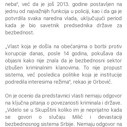
neba“, već da je još 2013. godine postavljen na
jednu od najvažnijih funkcija u policiji, kao i da ga je
potvrdila svaka naredna vlada, uključujući period
kada je bio savetnik predsednika države za
bezbednost.
„Vlast koja je došla na obećanjima o borbi protiv
korupcije danas, posle 14 godina, pokušava da
objasni kako nije znala da je bezbednosni sektor
izbušen kriminalnim klanovima. To nije propust
sistema, već posledica politike koja je institucije
podredila interesima režima“, rekao je Grbović.
On je ocenio da predstavnici vlasti nemaju odgovor
na ključna pitanja o povezanosti kriminala i države.
„Videlo se u Skupštini koliko im je neprijatno kada
se govori o slučaju Milić i devastaciji
bezbednosnog sistema Srbije. Nemaju odgovor na