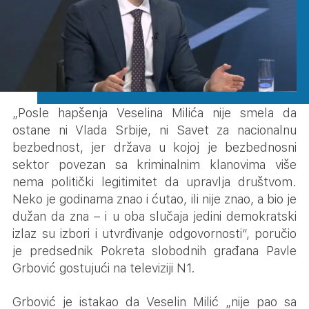
„Posle hapšenja Veselina Milića nije smela da
ostane ni Vlada Srbije, ni Savet za nacionalnu
bezbednost, jer država u kojoj je bezbednosni
sektor povezan sa kriminalnim klanovima više
nema politički legitimitet da upravlja društvom.
Neko je godinama znao i ćutao, ili nije znao, a bio je
dužan da zna – i u oba slučaja jedini demokratski
izlaz su izbori i utvrđivanje odgovornosti“, poručio
je predsednik Pokreta slobodnih građana Pavle
Grbović gostujući na televiziji N1.
Grbović je istakao da Veselin Milić „nije pao sa