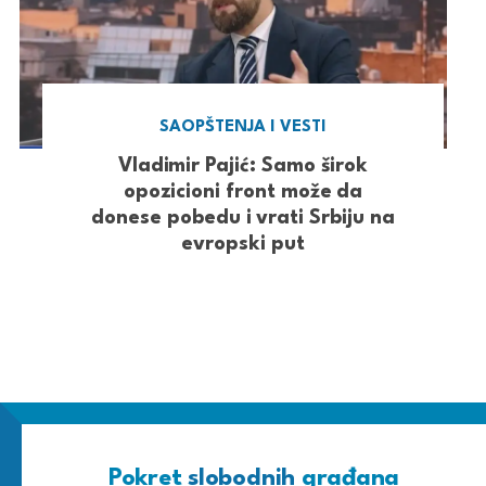
SAOPŠTENJA I VESTI
Vladimir Pajić: Samo širok
opozicioni front može da
donese pobedu i vrati Srbiju na
evropski put
Pokret
slobodnih
građana