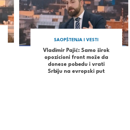
SAOPŠTENJA I VESTI
Vladimir Pajić: Samo širok
opozicioni front može da
donese pobedu i vrati
Srbiju na evropski put