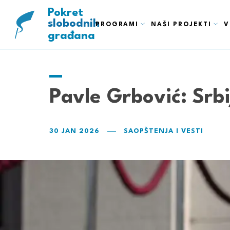
ispravnih
pametnih
Pokret
slobodnih
PROGRAMI
NAŠI PROJEKTI
V
građana
Pavle Grbović: Srb
30 JAN 2026
SAOPŠTENJA I VESTI