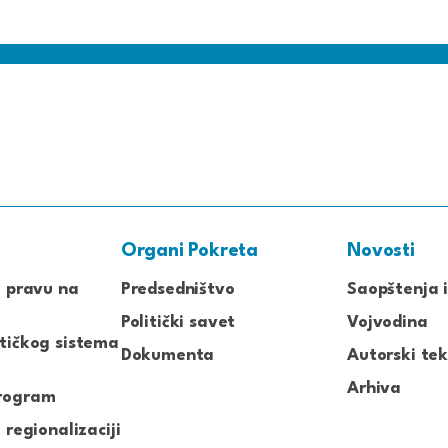
Organi Pokreta
Novosti
o pravu na
Predsedništvo
Saopštenja i
Politički savet
Vojvodina
tičkog sistema
Dokumenta
Autorski tek
Arhiva
rogram
 regionalizaciji