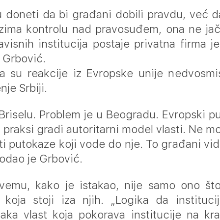
 doneti da bi građani dobili pravdu, već da 
zima kontrolu nad pravosuđem, ona ne jača
visnih institucija postaje privatna firma 
e Grbović.
 su reakcije iz Evropske unije nedvosmis
je Srbiji.
Briselu. Problem je u Beogradu. Evropski put
 praksi gradi autoritarni model vlasti. Ne m
ti putokaze koji vode do nje. To građani vi
dodao je Grbović.
svemu, kako je istakao, nije samo ono št
a koja stoji iza njih. „Logika da instituc
vaka vlast koja pokorava institucije na kr