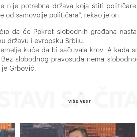
e nije potrebna država koja štiti političa
ne od samovolje političara“, rekao je on.
čio da će Pokret slobodnih građana nasta
vnu državu i evropsku Srbiju.
temelje kuće da bi sačuvala krov. A kada sr
v. Bez slobodnog pravosuđa nema slobodnog
o je Grbović.
VIŠE VESTI