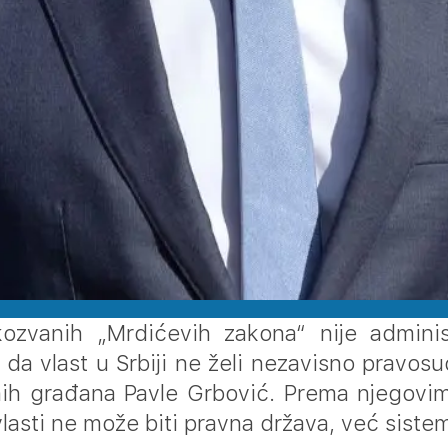
kozvanih „Mrdićevih zakona“ nije adminis
 da vlast u Srbiji ne želi nezavisno pravos
ih građana Pavle Grbović. Prema njegovim
vlasti ne može biti pravna država, već sistem