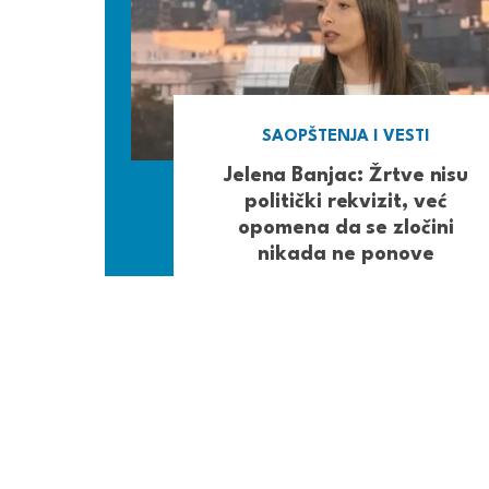
SAOPŠTENJA I VESTI
Jelena Banjac: Žrtve nisu
politički rekvizit, već
opomena da se zločini
nikada ne ponove