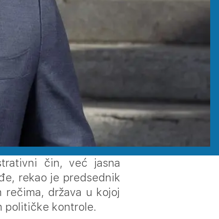
trativni čin, već jasna
uđe, rekao je predsednik
 rečima, država u kojoj
 političke kontrole.