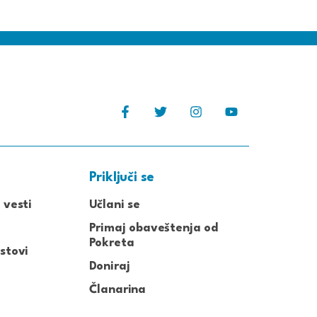
Priključi se
 vesti
Učlani se
Primaj obaveštenja od
Pokreta
stovi
Doniraj
Članarina