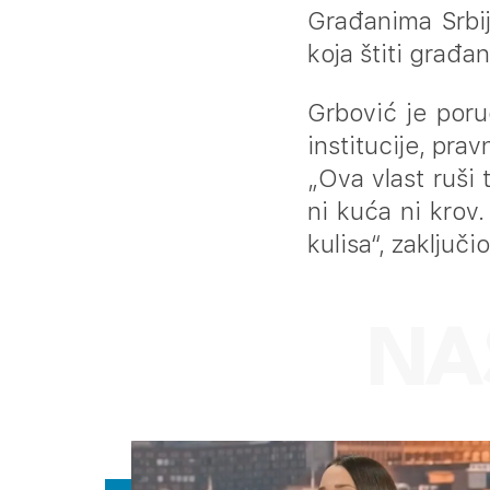
Građanima Srbij
koja štiti građa
Grbović je poru
institucije, pra
„Ova vlast ruši 
ni kuća ni kro
kulisa“, zaključi