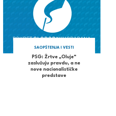
SAOPŠTENJA I VESTI
PSG: Žrtve „Oluje“
zaslužuju pravdu, a ne
nove nacionalističke
predstave