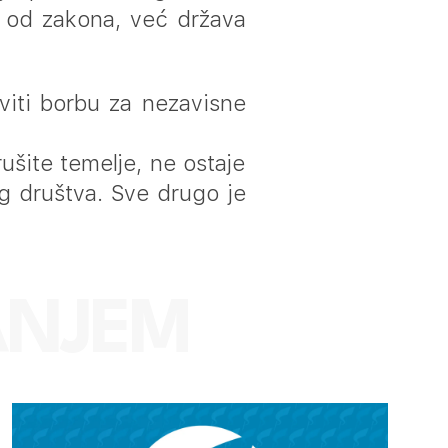
re od zakona, već država
viti borbu za nezavisne
ušite temelje, ne ostaje
 društva. Sve drugo je