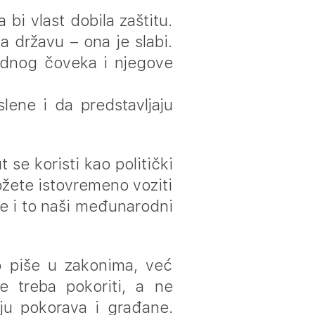
bi vlast dobila zaštitu.
 državu – ona je slabi.
jednog čoveka i njegove
lene i da predstavljaju
 se koristi kao politički
ožete istovremeno voziti
de i to naši međunarodni
o piše u zakonima, već
ije treba pokoriti, a ne
aju pokorava i građane.