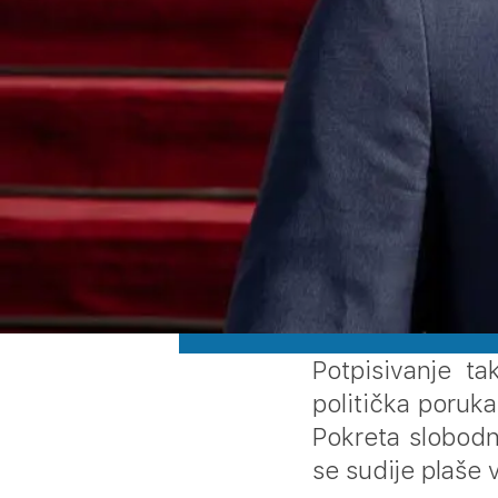
Potpisivanje ta
politička poruka
Pokreta slobodn
se sudije plaše 