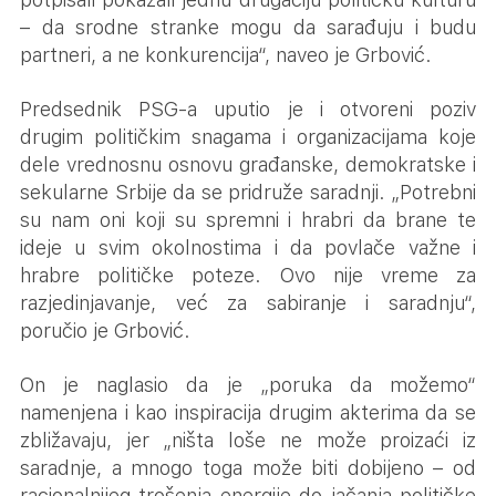
– da srodne stranke mogu da sarađuju i budu
partneri, a ne konkurencija“, naveo je Grbović.
Predsednik PSG-a uputio je i otvoreni poziv
drugim političkim snagama i organizacijama koje
dele vrednosnu osnovu građanske, demokratske i
sekularne Srbije da se pridruže saradnji. „Potrebni
su nam oni koji su spremni i hrabri da brane te
ideje u svim okolnostima i da povlače važne i
hrabre političke poteze. Ovo nije vreme za
razjedinjavanje, već za sabiranje i saradnju“,
poručio je Grbović.
On je naglasio da je „poruka da možemo“
namenjena i kao inspiracija drugim akterima da se
zbližavaju, jer „ništa loše ne može proizaći iz
saradnje, a mnogo toga može biti dobijeno – od
racionalnijeg trošenja energije do jačanja političke