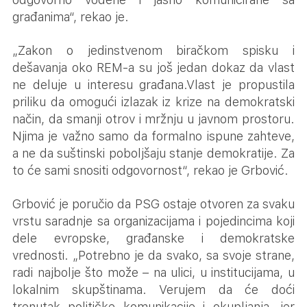
građanima“, rekao je.
„Zakon o jedinstvenom biračkom spisku i
dešavanja oko REM-a su još jedan dokaz da vlast
ne deluje u interesu građana.Vlast je propustila
priliku da omogući izlazak iz krize na demokratski
način, da smanji otrov i mržnju u javnom prostoru.
Njima je važno samo da formalno ispune zahteve,
a ne da suštinski poboljšaju stanje demokratije. Za
to će sami snositi odgovornost“, rekao je Grbović.
Grbović je poručio da PSG ostaje otvoren za svaku
vrstu saradnje sa organizacijama i pojedincima koji
dele evropske, građanske i demokratske
vrednosti. „Potrebno je da svako, sa svoje strane,
radi najbolje što može – na ulici, u institucijama, u
lokalnim skupštinama. Verujem da će doći
trenutak političke komunikacije i okupljanja, jer