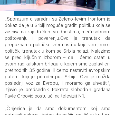
„Sporazum o saradnji sa Zeleno-levim frontom je
dokaz da je u Srbiji moguće graditi politiku koja se
zasniva na zajedničkim vrednostima, međusobnom
poštovanju i poverenju.Ovo je trenutak da
prepoznamo političke vrednosti u koje verujemo i
politički trenutak u kom se Srbija nalazi. Nalazimo
se pred ključnim izborom – da li ćemo ostati u
ovom radikalskom brlogu u kojem smo zaglavljeni
prethodnih 35 godina ili ćemo nastaviti evropskim
putem, koji je prirodni put Srbije. Ovo je možda
poslednji voz za Evropu, i moramo ga uhvatiti“,
izjavio je predsednik Pokreta slobodnih građana
Pavle Grbović gostujući na televiziji N1.
„Činjenica je da smo dokumentom koji smo
potpisali pokazali jednu drugačiju političku kulturu