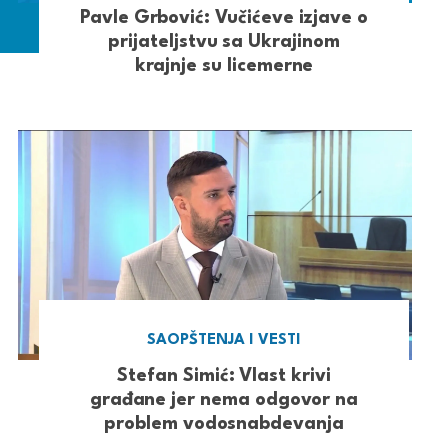
Pavle Grbović: Vučićeve izjave o
prijateljstvu sa Ukrajinom
krajnje su licemerne
SAOPŠTENJA I VESTI
Stefan Simić: Vlast krivi
građane jer nema odgovor na
problem vodosnabdevanja