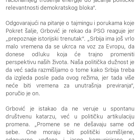
relevantnosti demokratskog bloka“.
Odgovarajući na pitanje o tajmingu i porukama koje
Pokret šalje, Grbović je rekao da PSG reaguje jer
„prepoznaje istorijski trenutak“. „Srbija ima još vrlo
malo vremena da se ukrca na voz za Evropu, da
donese odluku koja će trajno promeniti
perspektivu naših života. Naša politička dužnost je
da već sada razmišljamo o tome kako Srbija treba
da izgleda posle pada ovog režima, jer tada više
neće biti vremena za unutrašnja previranja“,
poručio je on.
Grbović je istakao da ne veruje u spontanu
društvenu katarzu, već u političku artikulaciju
promena. „Promene se ne dešavaju same od
sebe. One moraju biti politički osmišljene,
odgovorno vođene i jasno komunicirane sa