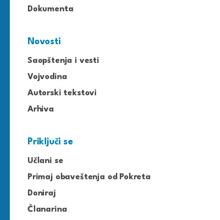
Dokumenta
Novosti
Saopštenja i vesti
Vojvodina
Autorski tekstovi
Arhiva
Priključi se
Učlani se
Primaj obaveštenja od Pokreta
Doniraj
Članarina