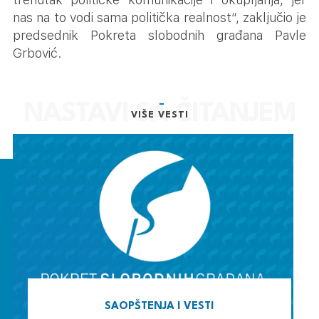
nas na to vodi sama politička realnost“, zaključio je
predsednik Pokreta slobodnih građana Pavle
Grbović.
VIŠE VESTI
SAOPŠTENJA I VESTI