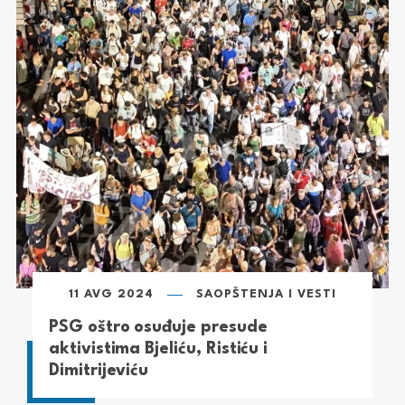
11 AVG 2024
SAOPŠTENJA I VESTI
PSG oštro osuđuje presude
aktivistima Bjeliću, Ristiću i
Dimitrijeviću