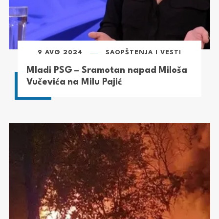
9 AVG 2024
SAOPŠTENJA I VESTI
Mladi PSG – Sramotan napad Miloša
Vučevića na Milu Pajić