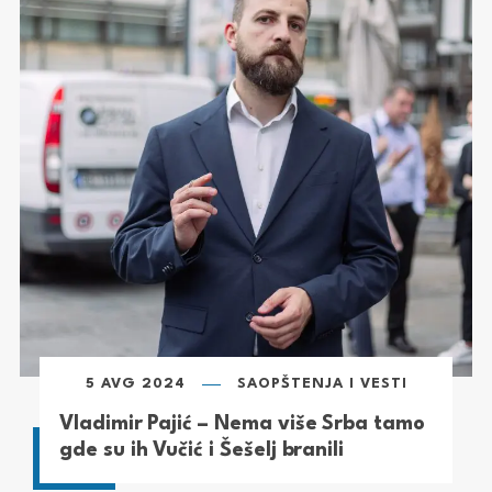
5 AVG 2024
SAOPŠTENJA I VESTI
Vladimir Pajić – Nema više Srba tamo
gde su ih Vučić i Šešelj branili