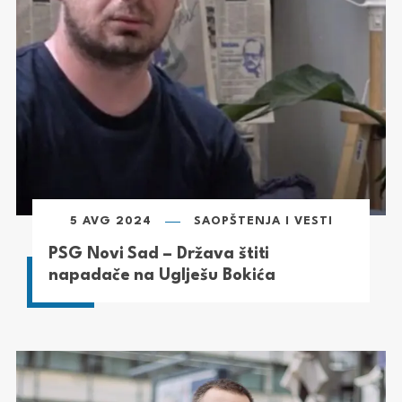
5 AVG 2024
SAOPŠTENJA I VESTI
PSG Novi Sad – Država štiti
napadače na Uglješu Bokića