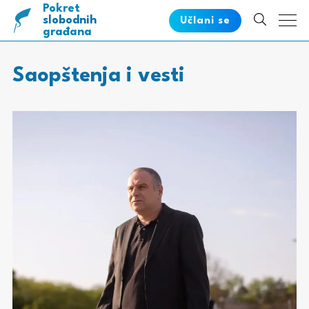
Pokret
pametnih
slobodnih
Učlani se
građana
Saopštenja i vesti