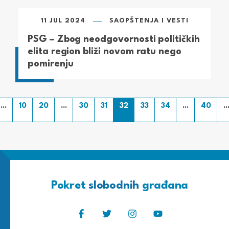
11 JUL 2024
SAOPŠTENJA I VESTI
PSG – Zbog neodgovornosti političkih
elita region bliži novom ratu nego
pomirenju
...
10
20
...
30
31
32
33
34
...
40
..
Pokret
slobodnih
građana