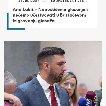
31 JUL 2024
SAOPŠTENJA I VESTI
Ana Lakić – Napustićemo glasanje i
nećemo učestvovati u Bastaćevom
izigravanju glasača