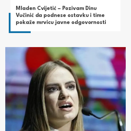
Mladen Cvijetić – Pozivam Dinu
Vučinić da podnese ostavku i time
pokaže mrvicu javne odgovornosti