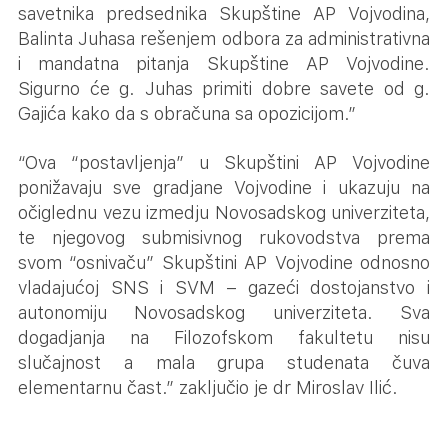
savetnika predsednika Skupštine AP Vojvodina,
Balinta Juhasa rešenjem odbora za administrativna
i mandatna pitanja Skupštine AP Vojvodine.
Sigurno će g. Juhas primiti dobre savete od g.
Gajića kako da s obračuna sa opozicijom.”
“Ova “postavljenja” u Skupštini AP Vojvodine
ponižavaju sve gradjane Vojvodine i ukazuju na
očiglednu vezu izmedju Novosadskog univerziteta,
te njegovog submisivnog rukovodstva prema
svom “osnivaču” Skupštini AP Vojvodine odnosno
vladajućoj SNS i SVM – gazeći dostojanstvo i
autonomiju Novosadskog univerziteta. Sva
dogadjanja na Filozofskom fakultetu nisu
slučajnost a mala grupa studenata čuva
elementarnu čast.” zaključio je dr Miroslav Ilić.