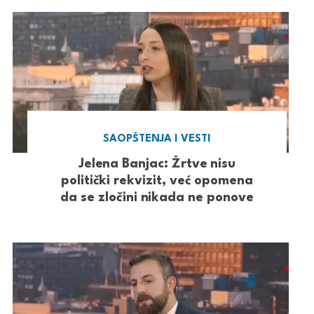
SAOPŠTENJA I VESTI
Jelena Banjac: Žrtve nisu
politički rekvizit, već opomena
da se zločini nikada ne ponove