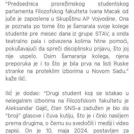
“Predsednica prorežimskog studentskog
parlamenta Filozofskog fakulteta Ivana Macak od
juče je zaposlena u Skupštinu AP Vojvodine. Ona
je poznata po tome što je šamarala svoje kolege
studente pre mesec dana iz grupe STAV, a onda
teatralno pala i odvezena kolima hitne pomoći,
pokušavajući da spreči disciplinsku prijavu, što joj
nije uspelo. Osim šamaranja kolega, njena
preporuka je i to što je bila prva na listi Ruske
stranke na proteklim izborima u Novom Sadu.”
kaže Ilić.
Ilić je dodao: “Drugi student koji se istakao u
nelegalnim izborima na Filozofskom fakultetu je
Aleksandar Gajić, član SNS-a zadužen je bio da
“broji” glasove i čuva kutiju, što je i činio nasiljem
prema drugima, o čemu su svedočili i mediji i video
zapisi. On je 10. maja 2024. postavljen za