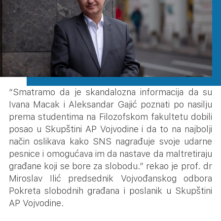
“Smatramo da je skandalozna informacija da su
Ivana Macak i Aleksandar Gajić poznati po nasilju
prema studentima na Filozofskom fakultetu dobili
posao u Skupštini AP Vojvodine i da to na najbolji
način oslikava kako SNS nagrađuje svoje udarne
pesnice i omogućava im da nastave da maltretiraju
građane koji se bore za slobodu.” rekao je prof. dr
Miroslav Ilić predsednik Vojvođanskog odbora
Pokreta slobodnih građana i poslanik u Skupštini
AP Vojvodine.