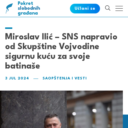
Pokret
pametnih
slobodnih
Učlani se
građana
Miroslav Ilić – SNS napravio
od Skupštine Vojvodine
sigurnu kuću za svoje
batinaše
3 JUL 2024
SAOPŠTENJA I VESTI