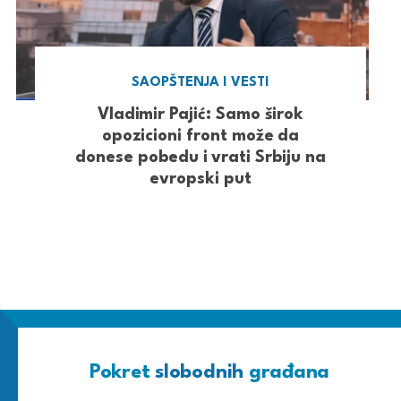
SAOPŠTENJA I VESTI
Vladimir Pajić: Samo širok
opozicioni front može da
donese pobedu i vrati Srbiju na
evropski put
Pokret
slobodnih
građana