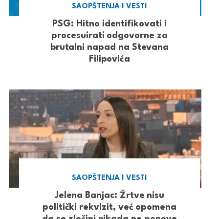
SAOPŠTENJA I VESTI
PSG: Hitno identifikovati i
procesuirati odgovorne za
brutalni napad na Stevana
Filipovića
SAOPŠTENJA I VESTI
Jelena Banjac: Žrtve nisu
politički rekvizit, već opomena