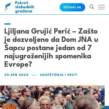
Pokret
pametnih
slobodnih
Učlani se
građana
Ljiljana Grujić Perić – Zašto
je dozvoljeno da Dom JNA u
Šapcu postane jedan od 7
najugroženijih spomenika
Evrope?
20 APR 2024
SAOPŠTENJA I VESTI