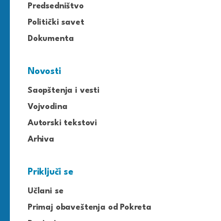
Predsedništvo
Politički savet
Dokumenta
Novosti
Saopštenja i vesti
Vojvodina
Autorski tekstovi
Arhiva
Priključi se
Učlani se
Primaj obaveštenja od Pokreta