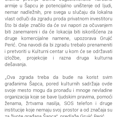
armije u Šapcu je potencijalno uništenje od ljudi,
nemar nadležnih, pre svega u slučaju da lokalna
vlast odluči da zgradu proda privatnom investitoru
što bi dalje značilo da će svi napori za očuvanjem
biti zanemareni i da će lokacija biti iskorišćena za
druge komercijalne namene, upozorava Grujić
Perić. Ona navodi da bi zgradu trebalo prenameniti
i pretvoriti u Kulturni centar u kom će se održavati
izložbe, projekcije i razna druga kulturna
dešavanja.
„Ova zgrada treba da bude na korist svim
građanima Šapca, pored kulturnih sadržaja ovde
svoje mesto mogu da pronađu i mnoge nevladine
organizacija koje se bave ljudskim pravima, pomoći
ženama, žrtvama nasilja, SOS telefon i druge
institucije koje nemaju svoj prostor a od značaja su
za živote građana Šapca“, predlaže Grujić Perić.