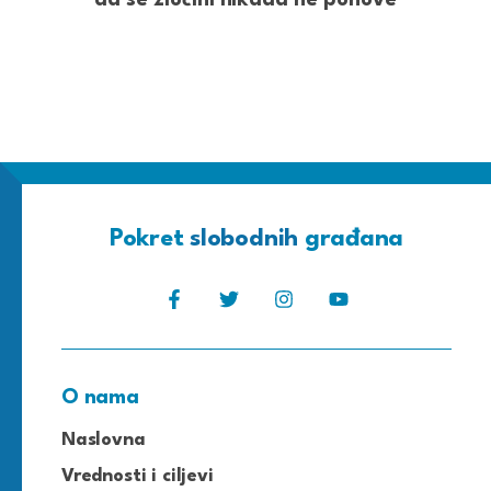
da se zločini nikada ne ponove
Pokret
slobodnih
građana
O nama
Naslovna
Vrednosti i ciljevi