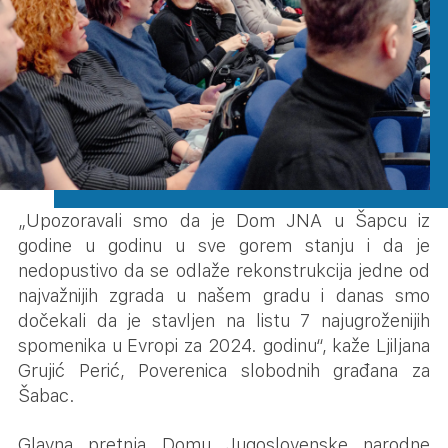
„Upozoravali smo da je Dom JNA u Šapcu iz
godine u godinu u sve gorem stanju i da je
nedopustivo da se odlaže rekonstrukcija jedne od
najvažnijih zgrada u našem gradu i danas smo
dočekali da je stavljen na listu 7 najugroženijih
spomenika u Evropi za 2024. godinu“, kaže Ljiljana
Grujić Perić, Poverenica slobodnih građana za
Šabac.
Glavna pretnja Domu Jugoslovenske narodne