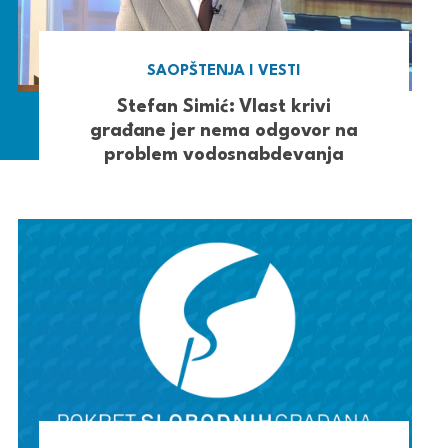
SAOPŠTENJA I VESTI
Stefan Simić: Vlast krivi
građane jer nema odgovor na
problem vodosnabdevanja