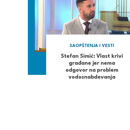
SAOPŠTENJA I VESTI
Stefan Simić: Vlast krivi
građane jer nema
odgovor na problem
vodosnabdevanja