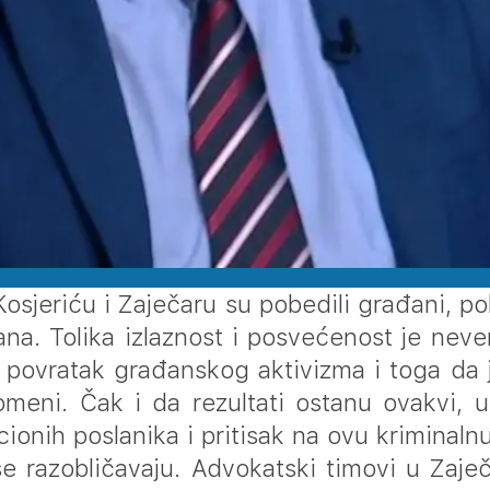
Kosjeriću i Zaječaru su pobedili građani, p
na. Tolika izlaznost i posvećenost je neve
i povratak građanskog aktivizma i toga da 
meni. Čak i da rezultati ostanu ovakvi, 
icionih poslanika i pritisak na ovu kriminaln
se razobličavaju. Advokatski timovi u Zaje