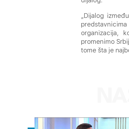
dijalog.
„Dijalog između
predstavnicima 
organizacija, 
promenimo Srbij
tome šta je najb