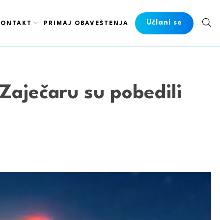
Učlani se
KONTAKT
PRIMAJ OBAVEŠTENJA
 Zaječaru su pobedili