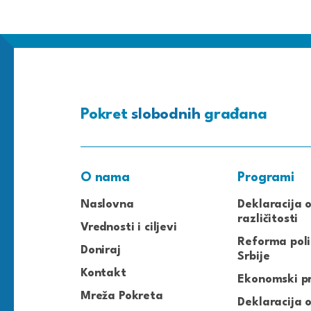
Pokret
slobodnih
građana
O nama
Programi
Naslovna
Deklaracija 
različitosti
Vrednosti i ciljevi
Reforma poli
Doniraj
Srbije
Kontakt
Ekonomski p
Mreža Pokreta
Deklaracija o