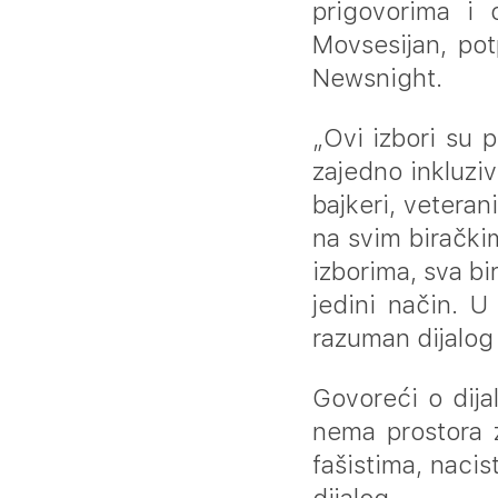
prigovorima i 
Movsesijan, po
Newsnight.
„Ovi izbori su 
zajedno inkluziv
bajkeri, veteran
na svim biračk
izborima, sva bi
jedini način. U
razuman dijalog
Govoreći o dija
nema prostora z
fašistima, nacis