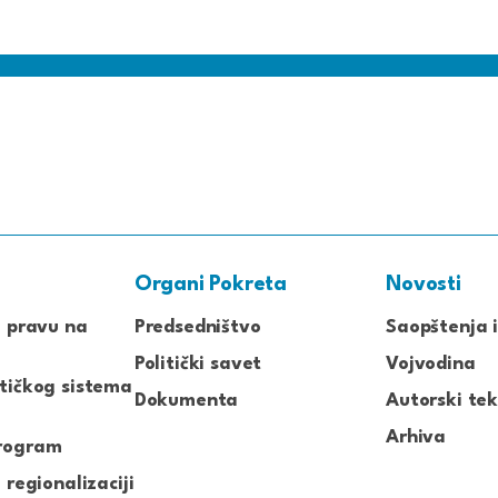
Organi Pokreta
Novosti
o pravu na
Predsedništvo
Saopštenja i
Politički savet
Vojvodina
tičkog sistema
Dokumenta
Autorski tek
Arhiva
rogram
 regionalizaciji