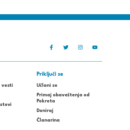
Priključi se
 vesti
Učlani se
Primaj obaveštenja od
Pokreta
stovi
Doniraj
Članarina