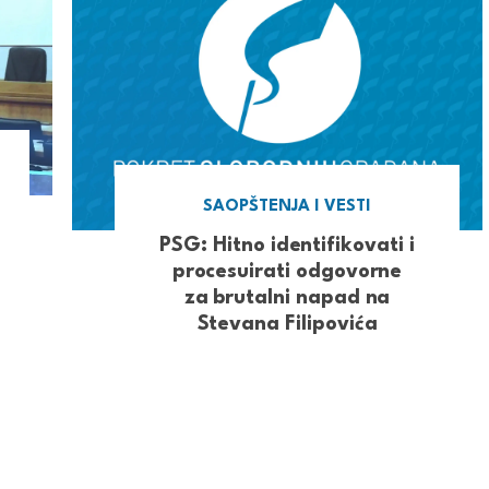
SAOPŠTENJA I VESTI
PSG: Hitno identifikovati i
procesuirati odgovorne
za brutalni napad na
Stevana Filipovića