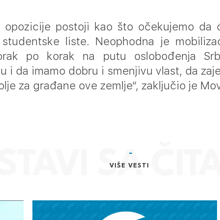
 opozicije postoji kao što očekujemo da će
studentske liste. Neophodna je mobilizacij
korak po korak na putu oslobođenja Srb
u i da imamo dobru i smenjivu vlast, da za
olje za građane ove zemlje“, zaključio je Mov
VIŠE VESTI