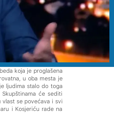
obeda koja je proglašena
rovatna, u oba mesta je
je ljudima stalo do toga
u Skupštinama će sediti
u vlast se povećava i svi
čaru i Kosjeriću rade na