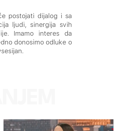
 postojati dijalog i sa
a ljudi, sinergija svih
ije. Imamo interes da
jedno donosimo odluke o
sesijan.