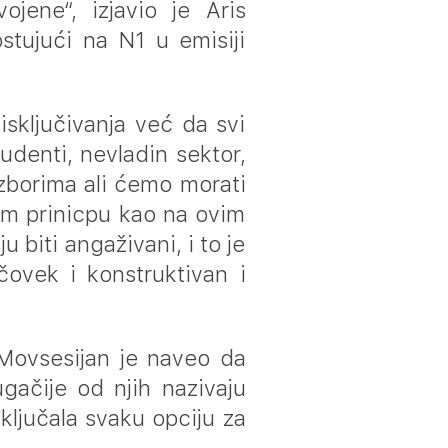
jene“, izjavio je Aris
tujući na N1 u emisiji
isključivanja već da svi
udenti, nevladin sektor,
izborima ali ćemo morati
m prinicpu kao na ovim
 biti angaživani, i to je
čovek i konstruktivan i
 Movsesijan je naveo da
gačije od njih nazivaju
aključala svaku opciju za