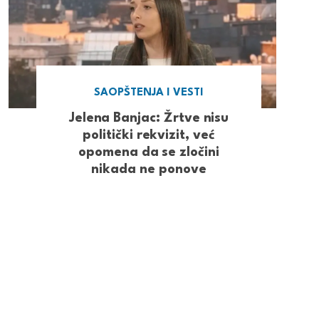
SAOPŠTENJA I VESTI
Jelena Banjac: Žrtve nisu
politički rekvizit, već
opomena da se zločini
nikada ne ponove