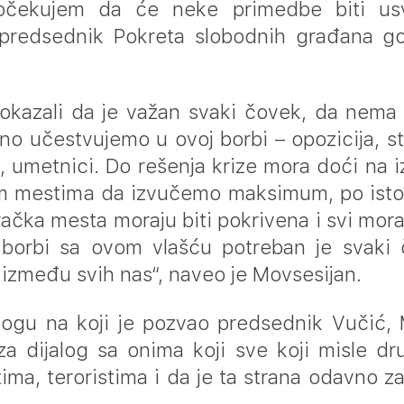
očekujem da će neke primedbe biti usvo
tpredsednik Pokreta slobodnih građana gos
pokazali da je važan svaki čovek, da nema 
no učestvujemo u ovoj borbi – opozicija, st
i, umetnici. Do rešenja krize mora doći na 
im mestima da izvučemo maksimum, po isto
račka mesta moraju biti pokrivena i svi moraju
 borbi sa ovom vlašću potreban je svaki 
 između svih nas“, naveo je Movsesijan.
logu na koji je pozvao predsednik Vučić,
a dijalog sa onima koji sve koji misle dru
tima, teroristima i da je ta strana odavno z