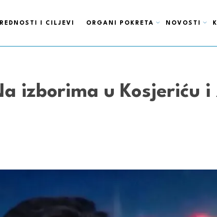
REDNOSTI I CILJEVI
ORGANI POKRETA
NOVOSTI
a izborima u Kosjeriću i