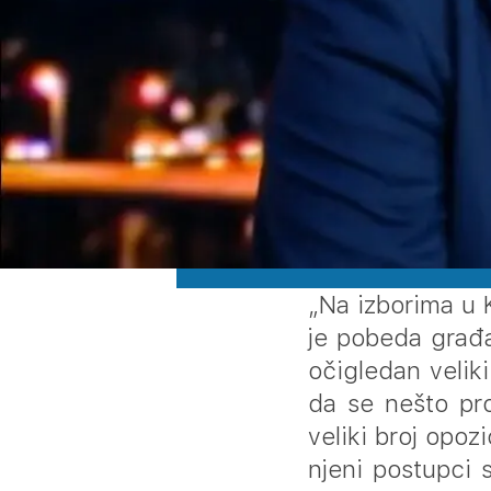
„Na izborima u 
je pobeda građa
očigledan velik
da se nešto pro
veliki broj opoz
njeni postupci 