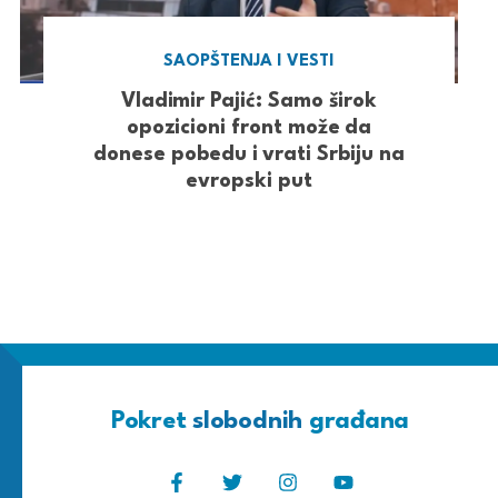
SAOPŠTENJA I VESTI
Vladimir Pajić: Samo širok
opozicioni front može da
donese pobedu i vrati Srbiju na
evropski put
Pokret
slobodnih
građana