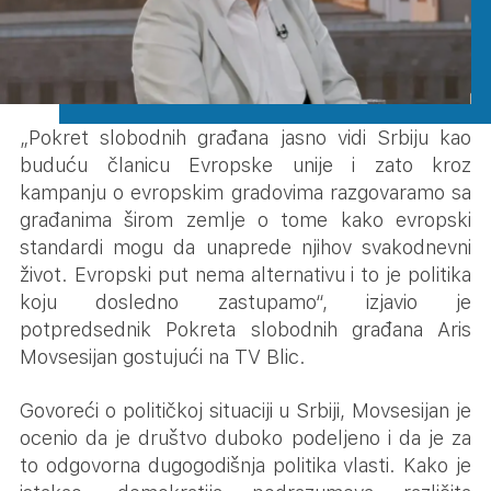
„Pokret slobodnih građana jasno vidi Srbiju kao
buduću članicu Evropske unije i zato kroz
kampanju o evropskim gradovima razgovaramo sa
građanima širom zemlje o tome kako evropski
standardi mogu da unaprede njihov svakodnevni
život. Evropski put nema alternativu i to je politika
koju dosledno zastupamo“, izjavio je
potpredsednik Pokreta slobodnih građana Aris
Movsesijan gostujući na TV Blic.
Govoreći o političkoj situaciji u Srbiji, Movsesijan je
ocenio da je društvo duboko podeljeno i da je za
to odgovorna dugogodišnja politika vlasti. Kako je