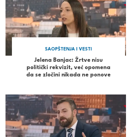
SAOPŠTENJA I VESTI
Jelena Banjac: Žrtve nisu
politički rekvizit, već opomena
da se zločini nikada ne ponove