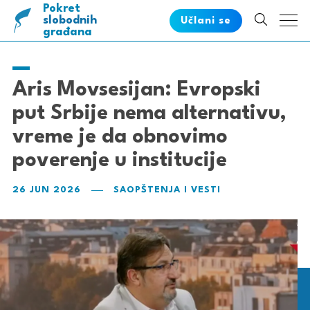
Pokret
pametnih
slobodnih
Učlani se
građana
Aris Movsesijan: Evropski
put Srbije nema alternativu,
vreme je da obnovimo
poverenje u institucije
26 JUN 2026
SAOPŠTENJA I VESTI