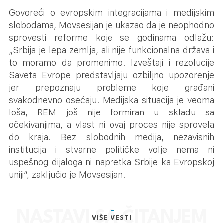
Govoreći o evropskim integracijama i medijskim
slobodama, Movsesijan je ukazao da je neophodno
sprovesti reforme koje se godinama odlažu:
„Srbija je lepa zemlja, ali nije funkcionalna država i
to moramo da promenimo. Izveštaji i rezolucije
Saveta Evrope predstavljaju ozbiljno upozorenje
jer prepoznaju probleme koje građani
svakodnevno osećaju. Medijska situacija je veoma
loša, REM još nije formiran u skladu sa
očekivanjima, a vlast ni ovaj proces nije sprovela
do kraja. Bez slobodnih medija, nezavisnih
institucija i stvarne političke volje nema ni
uspešnog dijaloga ni napretka Srbije ka Evropskoj
uniji“, zaključio je Movsesijan.
VIŠE VESTI