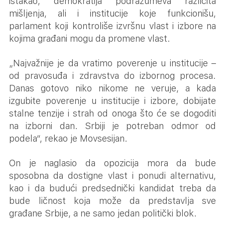
istakao, demokratija podrazumeva različita
mišljenja, ali i institucije koje funkcionišu,
parlament koji kontroliše izvršnu vlast i izbore na
kojima građani mogu da promene vlast.
„Najvažnije je da vratimo poverenje u institucije –
od pravosuđa i zdravstva do izbornog procesa.
Danas gotovo niko nikome ne veruje, a kada
izgubite poverenje u institucije i izbore, dobijate
stalne tenzije i strah od onoga što će se dogoditi
na izborni dan. Srbiji je potreban odmor od
podela“, rekao je Movsesijan.
On je naglasio da opozicija mora da bude
sposobna da dostigne vlast i ponudi alternativu,
kao i da budući predsednički kandidat treba da
bude ličnost koja može da predstavlja sve
građane Srbije, a ne samo jedan politički blok.