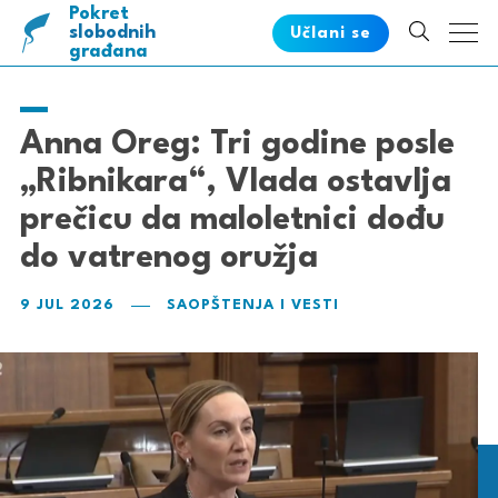
Pokret
pametnih
slobodnih
Učlani se
građana
Anna Oreg: Tri godine posle
„Ribnikara“, Vlada ostavlja
prečicu da maloletnici dođu
do vatrenog oružja
9 JUL 2026
SAOPŠTENJA I VESTI