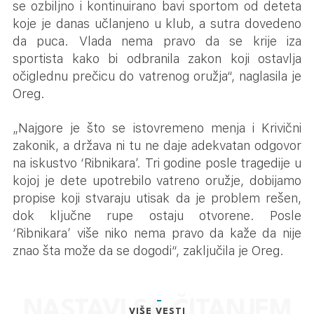
se ozbiljno i kontinuirano bavi sportom od deteta
koje je danas učlanjeno u klub, a sutra dovedeno
da puca. Vlada nema pravo da se krije iza
sportista kako bi odbranila zakon koji ostavlja
očiglednu prečicu do vatrenog oružja“, naglasila je
Oreg.
„Najgore je što se istovremeno menja i Krivični
zakonik, a država ni tu ne daje adekvatan odgovor
na iskustvo ‘Ribnikara’. Tri godine posle tragedije u
kojoj je dete upotrebilo vatreno oružje, dobijamo
propise koji stvaraju utisak da je problem rešen,
dok ključne rupe ostaju otvorene. Posle
‘Ribnikara’ više niko nema pravo da kaže da nije
znao šta može da se dogodi“, zaključila je Oreg.
VIŠE VESTI