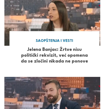
SAOPŠTENJA I VESTI
Jelena Banjac: Žrtve nisu
politički rekvizit, već opomena
da se zločini nikada ne ponove