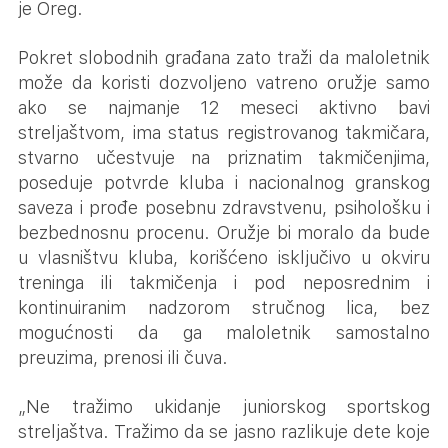
je Oreg.
Pokret slobodnih građana zato traži da maloletnik
može da koristi dozvoljeno vatreno oružje samo
ako se najmanje 12 meseci aktivno bavi
streljaštvom, ima status registrovanog takmičara,
stvarno učestvuje na priznatim takmičenjima,
poseduje potvrde kluba i nacionalnog granskog
saveza i prođe posebnu zdravstvenu, psihološku i
bezbednosnu procenu. Oružje bi moralo da bude
u vlasništvu kluba, korišćeno isključivo u okviru
treninga ili takmičenja i pod neposrednim i
kontinuiranim nadzorom stručnog lica, bez
mogućnosti da ga maloletnik samostalno
preuzima, prenosi ili čuva.
„Ne tražimo ukidanje juniorskog sportskog
streljaštva. Tražimo da se jasno razlikuje dete koje