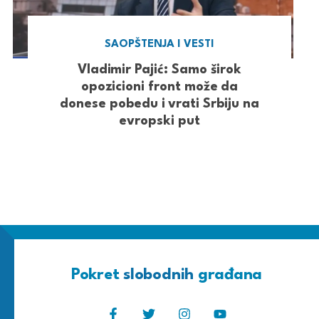
SAOPŠTENJA I VESTI
Vladimir Pajić: Samo širok
opozicioni front može da
donese pobedu i vrati Srbiju na
evropski put
Pokret
slobodnih
građana