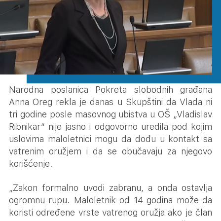
Narodna poslanica Pokreta slobodnih građana
Anna Oreg rekla je danas u Skupštini da Vlada ni
tri godine posle masovnog ubistva u OŠ „Vladislav
Ribnikar“ nije jasno i odgovorno uredila pod kojim
uslovima maloletnici mogu da dođu u kontakt sa
vatrenim oružjem i da se obučavaju za njegovo
korišćenje.
„Zakon formalno uvodi zabranu, a onda ostavlja
ogromnu rupu. Maloletnik od 14 godina može da
koristi određene vrste vatrenog oružja ako je član