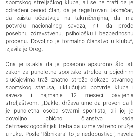
sportskog streljačkog kluba, ali se ne traži da je
određeni period član, da je registrovani takmičar,
da zaista učestvuje na takmičenjima, da ima
potvrdu nacionalnog saveza, niti da prođe
posebnu zdravstvenu, psihološku i bezbednosnu
procenu. Dovoljno je formalno članstvo u klubu“,
izjavila je Oreg.
Ona je istakla da je posebno apsurdno što isti
zakon za punoletne sportske strelce u pojedinim
slučajevima traži znatno strože dokaze stvarnog
sportskog statusa, uključujući potvrde kluba i
saveza i najmanje 12 meseci bavljenja
streljaštvom. „Dakle, država ume da proveri da li
je punoletna osoba stvarni sportista, ali joj je
dovoljno obično članstvo kada
četrnaestogodišnjak treba da uzme vatreno oružje
u ruke. Posle ‘Ribnikara’ to je nedopustivo“, navela