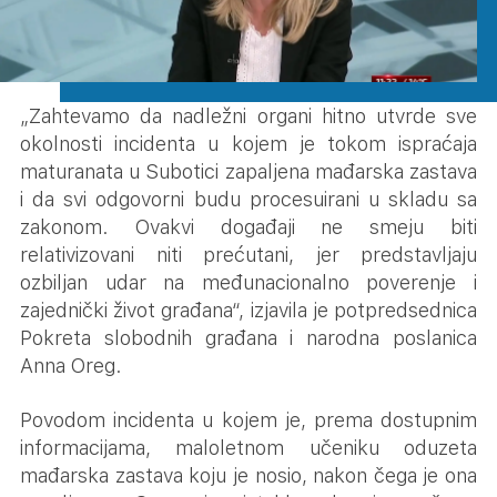
„Zahtevamo da nadležni organi hitno utvrde sve
okolnosti incidenta u kojem je tokom ispraćaja
maturanata u Subotici zapaljena mađarska zastava
i da svi odgovorni budu procesuirani u skladu sa
zakonom. Ovakvi događaji ne smeju biti
relativizovani niti prećutani, jer predstavljaju
ozbiljan udar na međunacionalno poverenje i
zajednički život građana“, izjavila je potpredsednica
Pokreta slobodnih građana i narodna poslanica
Anna Oreg.
Povodom incidenta u kojem je, prema dostupnim
informacijama, maloletnom učeniku oduzeta
mađarska zastava koju je nosio, nakon čega je ona