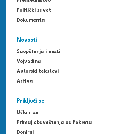
Predsedništvo
Politički savet
Dokumenta
Novosti
Saopštenja i vesti
Vojvodina
Autorski tekstovi
Arhiva
Priključi se
Učlani se
Primaj obaveštenja od Pokreta
Doniraj