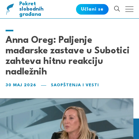
Pokret
pametnih
slobodnih
Učlani se
građana
Anna Oreg: Paljenje
mađarske zastave u Subotici
zahteva hitnu reakciju
nadležnih
30 MAJ 2026
SAOPŠTENJA I VESTI