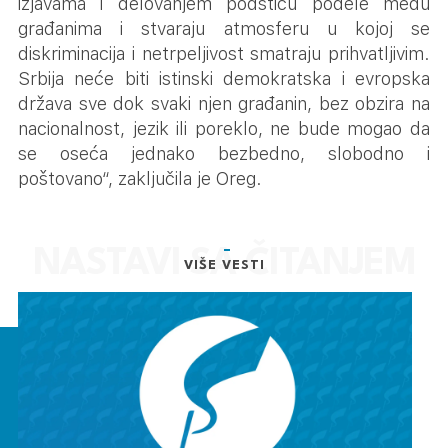
izjavama i delovanjem podstiču podele među
građanima i stvaraju atmosferu u kojoj se
diskriminacija i netrpeljivost smatraju prihvatljivim.
Srbija neće biti istinski demokratska i evropska
država sve dok svaki njen građanin, bez obzira na
nacionalnost, jezik ili poreklo, ne bude mogao da
se oseća jednako bezbedno, slobodno i
poštovano“, zaključila je Oreg.
VIŠE VESTI