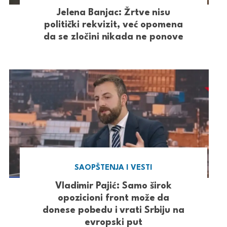
Jelena Banjac: Žrtve nisu
politički rekvizit, već opomena
da se zločini nikada ne ponove
SAOPŠTENJA I VESTI
Vladimir Pajić: Samo širok
opozicioni front može da
donese pobedu i vrati Srbiju na
evropski put