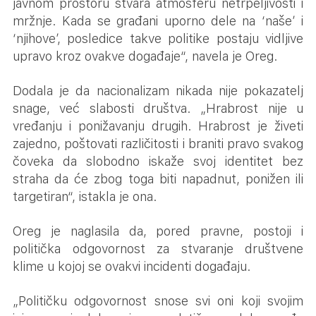
javnom prostoru stvara atmosferu netrpeljivosti i
mržnje. Kada se građani uporno dele na ‘naše’ i
‘njihove’, posledice takve politike postaju vidljive
upravo kroz ovakve događaje“, navela je Oreg.
Dodala je da nacionalizam nikada nije pokazatelj
snage, već slabosti društva. „Hrabrost nije u
vređanju i ponižavanju drugih. Hrabrost je živeti
zajedno, poštovati različitosti i braniti pravo svakog
čoveka da slobodno iskaže svoj identitet bez
straha da će zbog toga biti napadnut, ponižen ili
targetiran“, istakla je ona.
Oreg je naglasila da, pored pravne, postoji i
politička odgovornost za stvaranje društvene
klime u kojoj se ovakvi incidenti događaju.
„Političku odgovornost snose svi oni koji svojim