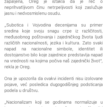
zapaljena, Oreg je istakla da je reč o
neprihvatljivom činu netrpeljivosti koji zaslužuje
jasnu i nedvosmislenu osudu.
„Subotica i Vojvodina decenijama su primer
sredina koje svoju snagu crpe iz različitosti,
međusobnog poštovanja i zajedničkog života ljudi
različitih nacionalnosti, jezika i kultura. Zato svaki
napad na nacionalne simbole, identitet ili
dostojanstvo bilo koje zajednice predstavlja napad
na vrednosti na kojima počiva naš zajednički život“,
rekla je Oreg.
Ona je upozorila da ovakvi incidenti nisu izolovane
pojave, već posledica dugogodišnjeg podsticanja
podela u društvu.
„Nacionalizam koji se godinama normalizuje u