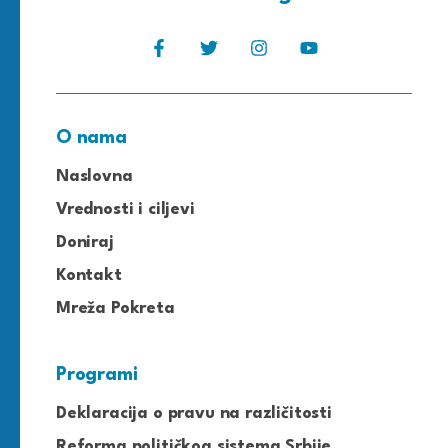
O nama
Naslovna
Vrednosti i ciljevi
Doniraj
Kontakt
Mreža Pokreta
Programi
Deklaracija o pravu na različitosti
Reforma političkog sistema Srbije