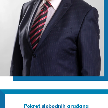
Pokret
slobodnih
građana