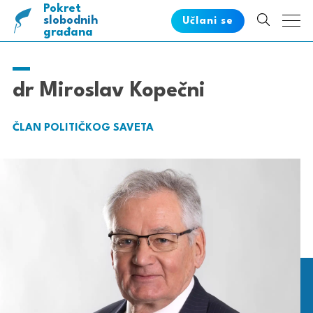
Pokret
pametnih
slobodnih
Učlani se
građana
dr Miroslav Kopečni
ČLAN POLITIČKOG SAVETA