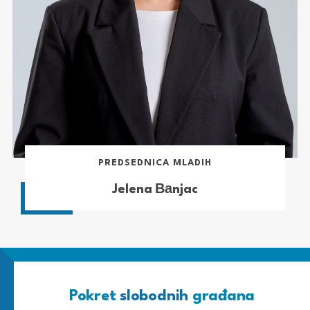
PREDSEDNICA MLADIH
Jelena Ваnjac
Pokret
slobodnih
građana