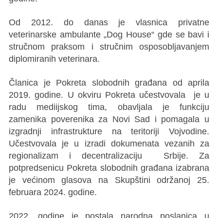
Od 2012. do danas je vlasnica privatne
veterinarske ambulante „Dog House“ gde se bavi i
stručnom praksom i stručnim osposobljavanjem
diplomiranih veterinara.
Članica je Pokreta slobodnih građana od aprila
2019. godine. U okviru Pokreta učestvovala je u
radu mediijskog tima, obavljala je funkciju
zamenika poverenika za Novi Sad i pomagala u
izgradnji infrastrukture na teritoriji Vojvodine.
Učestvovala je u izradi dokumenata vezanih za
regionalizam i decentralizaciju Srbije. Za
potpredsenicu Pokreta slobodnih građana izabrana
je većinom glasova na Skupštini održanoj 25.
februara 2024. godine.
2022. godine je postala narodna poslanica u