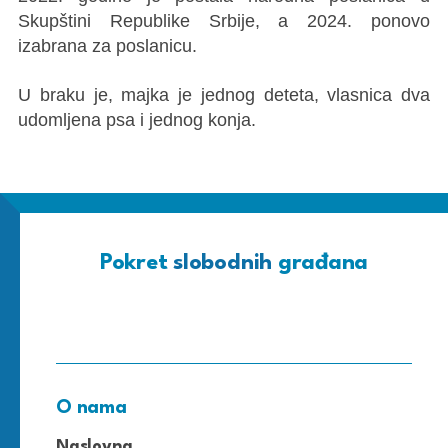
Skupštini Republike Srbije, a 2024. ponovo
izabrana za poslanicu.
U braku je, majka je jednog deteta, vlasnicа dva
udomljena psa i jednog konja.
Pokret
slobodnih
građana
O nama
Naslovna