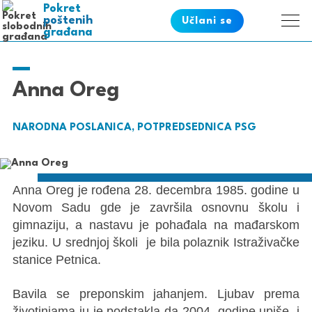
Pokret
poštenih
Učlani se
građana
ispravnih
pametnih
slobodnih
Anna Oreg
NARODNA POSLANICA, POTPREDSEDNICA PSG
Anna Oreg je rođena 28. decembra 1985. godine u
Novom Sadu gde je završila osnovnu školu i
gimnaziju, a nastavu je pohađala na mađarskom
jeziku. U srednjoj školi je bila polaznik Istraživačke
stanice Petnica.
Bavila se preponskim jahanjem. Ljubav prema
životinjama ju je podstakla da 2004. godine upiše, i