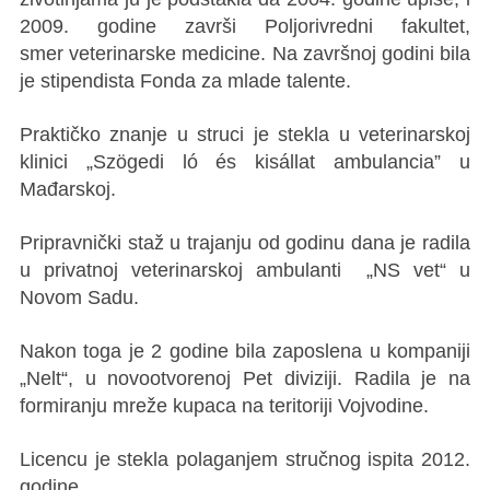
2009. godine završi Poljorivredni fakultet,
smer veterinarske medicine. Na završnoj godini bila
je stipendista Fonda za mlade talente.
Praktičko znanje u struci je stekla u veterinarskoj
klinici „Szögedi ló és kisállat ambulancia” u
Mađarskoj.
Pripravnički staž u trajanju od godinu dana je radila
u privatnoj veterinarskoj ambulanti „NS vet“ u
Novom Sadu.
Nakon toga je 2 godine bila zaposlena u kompaniji
„Nelt“, u novootvorenoj Pet diviziji. Radila je na
formiranju mreže kupaca na teritoriji Vojvodine.
Licencu je stekla polaganjem stručnog ispita 2012.
godine.